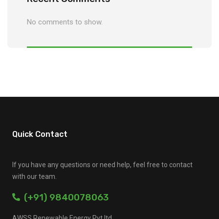
No comments to show.
Quick Contact
If you have any questions or need help, feel free to contact
with our team.
(+91) 9840078063
AWSS Renewable Energy Pvt ltd.,