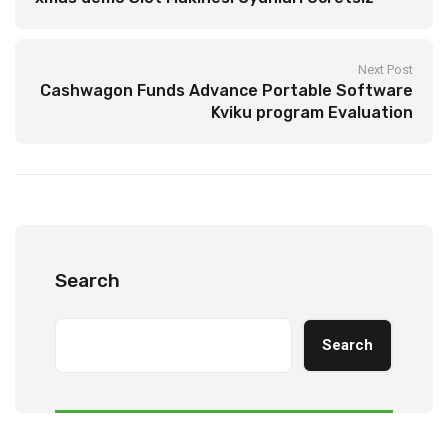
Olarak Keyfini Çıkarın
Next Post
Cashwagon Funds Advance Portable Software
Kviku program Evaluation
Search
Search