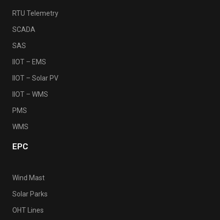
RTU Telemetry
SCADA
SAS
IIOT – EMS
IIOT – Solar PV
IIOT – WMS
PMS
WMS
EPC
Wind Mast
Solar Parks
OHT Lines