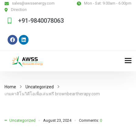
sales@awssenergy.com
Mon - Sat:
9.00am - 6.00pm
Direction
+91-9840078063
Home
Uncategorized
เกมคาสิโนวิดีโอเพื่อเล่นฟรี brownbeartherapy.com
Uncategorized
August 23, 2024
Comments:
0