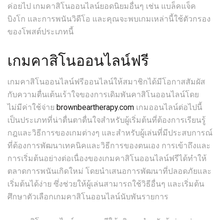
ค่อยไป เกมคาสิโนออนไลน์ยอดนิยมอื่นๆ เช่น แบล็คแจ็ค
บิงโก และการพนันวิดีโอ และคุณจะพบเกมเหล่านี้ใช้ตัวกรอง
ของโพสต์ประเภทนี้
เกมคาสิโนออนไลน์ฟรี
เกมคาสิโนออนไลน์ฟรีออนไลน์ให้สมาชิกได้มีโอกาสสัมผัส
กับความตื่นเต้นเร้าใจของการเดิมพันคาสิโนออนไลน์โดย
ไม่มีค่าใช้จ่าย
brownbeartherapy.com
เกมออนไลน์ต่อไปนี้
เป็นประเภทที่น่าตื่นตาตื่นใจสำหรับผู้เริ่มต้นที่ต้องการเรียนรู้
กฎและวิธีการของเกมต่างๆ และสำหรับผู้เล่นที่มีประสบการณ์
ที่ต้องการพัฒนาเทคนิคและวิธีการของตนเอง การเข้าถึงและ
การเริ่มต้นอย่างต่อเนื่องของเกมคาสิโนออนไลน์ฟรีได้ทำให้
ตลาดการพนันเกิดใหม่ โดยนำเสนอการพัฒนาที่ปลอดภัยและ
เริ่มต้นได้ง่าย ซึ่งช่วยให้ผู้เล่นสามารถใช้วิธีอื่นๆ และเริ่มต้น
ศึกษาตัวเลือกเกมคาสิโนออนไลน์นับพันรายการ