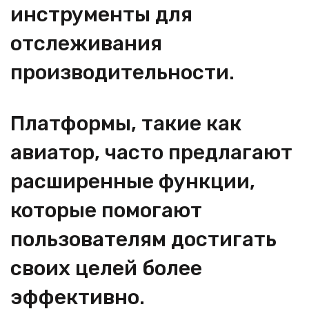
инструменты для
отслеживания
производительности.
Платформы, такие как
авиатор, часто предлагают
расширенные функции,
которые помогают
пользователям достигать
своих целей более
эффективно.