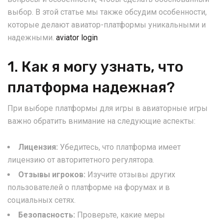
выбор. В этой статье мы также обсудим особенности,
которые делают авиатор-платформы уникальными и
надежными.
aviator login
1. Как я могу узнать, что
платформа надежная?
При выборе платформы для игры в авиаторные игры
важно обратить внимание на следующие аспекты:
Лицензия:
Убедитесь, что платформа имеет
лицензию от авторитетного регулятора.
Отзывы игроков:
Изучите отзывы других
пользователей о платформе на форумах и в
социальных сетях.
Безопасность:
Проверьте, какие меры