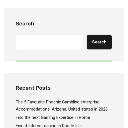
Search
Search
Recent Posts
The 5 Favourite Phoenix Gambling enterprise
Accommodations, Arizona, United states in 2026
Find the next Gaming Expertise in Rome
Finest Internet casino in Rhode Isle