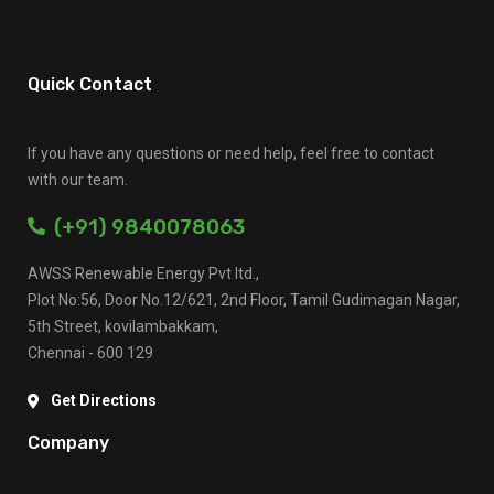
Quick Contact
If you have any questions or need help, feel free to contact
with our team.
(+91) 9840078063
AWSS Renewable Energy Pvt ltd.,
Plot No:56, Door No.12/621, 2nd Floor, Tamil Gudimagan Nagar,
5th Street, kovilambakkam,
Chennai - 600 129
Get Directions
Company