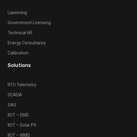
Liasioning
Government Licensing
Technical HR
Energy Consultancy
Calibration
Solutions
RTU Telemetry
SCADA
SAS
IIOT – EMS
IIOT – Solar PV
IIOT – WMS