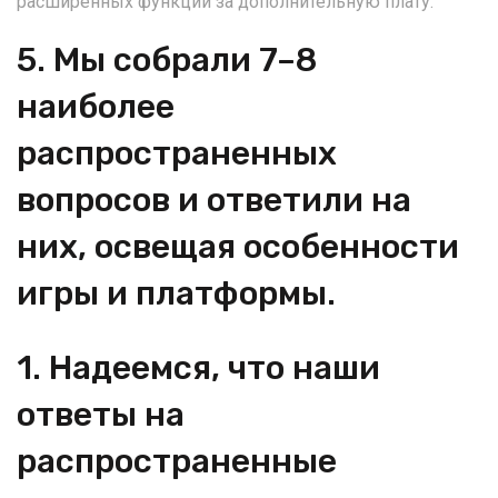
расширенных функций за дополнительную плату.
5. Мы собрали 7–8
наиболее
распространенных
вопросов и ответили на
них, освещая особенности
игры и платформы.
1. Надеемся, что наши
ответы на
распространенные