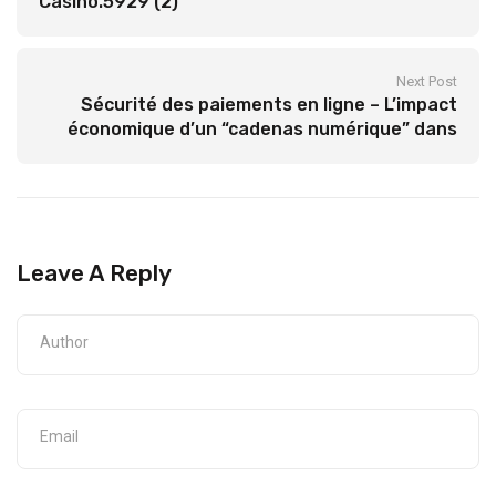
Casino.5929 (2)
Next Post
Sécurité des paiements en ligne – L’impact
économique d’un “cadenas numérique” dans
les casinos virtuels
Leave A Reply