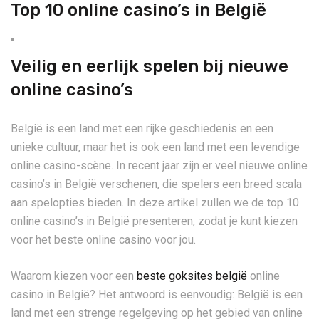
Top 10 online casino’s in België
Veilig en eerlijk spelen bij nieuwe
online casino’s
België is een land met een rijke geschiedenis en een
unieke cultuur, maar het is ook een land met een levendige
online casino-scène. In recent jaar zijn er veel nieuwe online
casino’s in België verschenen, die spelers een breed scala
aan spelopties bieden. In deze artikel zullen we de top 10
online casino’s in België presenteren, zodat je kunt kiezen
voor het beste online casino voor jou.
Waarom kiezen voor een
beste goksites belgië
online
casino in België? Het antwoord is eenvoudig: België is een
land met een strenge regelgeving op het gebied van online