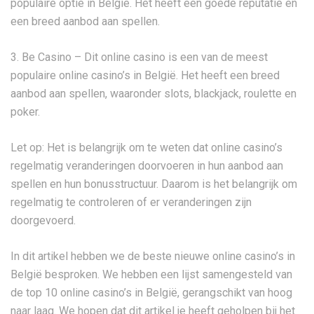
populaire optie in België. Het heeft een goede reputatie en
een breed aanbod aan spellen.
3. Be Casino – Dit online casino is een van de meest
populaire online casino’s in België. Het heeft een breed
aanbod aan spellen, waaronder slots, blackjack, roulette en
poker.
Let op: Het is belangrijk om te weten dat online casino’s
regelmatig veranderingen doorvoeren in hun aanbod aan
spellen en hun bonusstructuur. Daarom is het belangrijk om
regelmatig te controleren of er veranderingen zijn
doorgevoerd.
In dit artikel hebben we de beste nieuwe online casino’s in
België besproken. We hebben een lijst samengesteld van
de top 10 online casino’s in België, gerangschikt van hoog
naar laag. We hopen dat dit artikel je heeft geholpen bij het