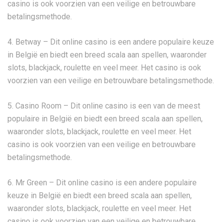
casino is ook voorzien van een veilige en betrouwbare
betalingsmethode.
4. Betway – Dit online casino is een andere populaire keuze
in België en biedt een breed scala aan spellen, waaronder
slots, blackjack, roulette en veel meer. Het casino is ook
voorzien van een veilige en betrouwbare betalingsmethode.
5. Casino Room – Dit online casino is een van de meest
populaire in België en biedt een breed scala aan spellen,
waaronder slots, blackjack, roulette en veel meer. Het
casino is ook voorzien van een veilige en betrouwbare
betalingsmethode.
6. Mr Green – Dit online casino is een andere populaire
keuze in België en biedt een breed scala aan spellen,
waaronder slots, blackjack, roulette en veel meer. Het
casino is ook voorzien van een veilige en betrouwbare