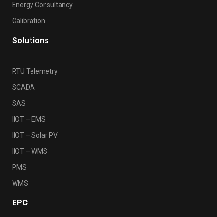
Energy Consultancy
Calibration
Solutions
RTU Telemetry
SCADA
SAS
IIOT – EMS
IIOT – Solar PV
IIOT – WMS
PMS
WMS
EPC