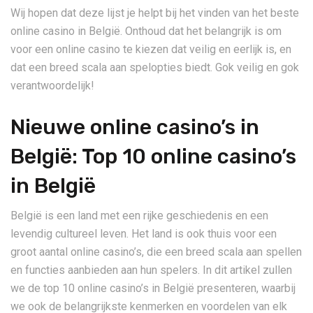
Wij hopen dat deze lijst je helpt bij het vinden van het beste
online casino in België. Onthoud dat het belangrijk is om
voor een online casino te kiezen dat veilig en eerlijk is, en
dat een breed scala aan spelopties biedt. Gok veilig en gok
verantwoordelijk!
Nieuwe online casino’s in
België: Top 10 online casino’s
in België
België is een land met een rijke geschiedenis en een
levendig cultureel leven. Het land is ook thuis voor een
groot aantal online casino’s, die een breed scala aan spellen
en functies aanbieden aan hun spelers. In dit artikel zullen
we de top 10 online casino’s in België presenteren, waarbij
we ook de belangrijkste kenmerken en voordelen van elk