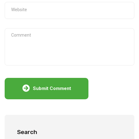
Submit Comment
Search