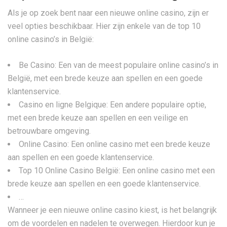
Als je op zoek bent naar een nieuwe online casino, zijn er
veel opties beschikbaar. Hier zijn enkele van de top 10
online casino’s in België:
Be Casino: Een van de meest populaire online casino’s in
België, met een brede keuze aan spellen en een goede
klantenservice.
Casino en ligne Belgique: Een andere populaire optie,
met een brede keuze aan spellen en een veilige en
betrouwbare omgeving.
Online Casino: Een online casino met een brede keuze
aan spellen en een goede klantenservice.
Top 10 Online Casino België: Een online casino met een
brede keuze aan spellen en een goede klantenservice.
…
Wanneer je een nieuwe online casino kiest, is het belangrijk
om de voordelen en nadelen te overwegen. Hierdoor kun je