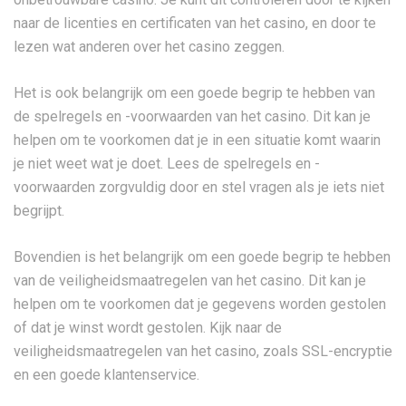
naar de licenties en certificaten van het casino, en door te
lezen wat anderen over het casino zeggen.
Het is ook belangrijk om een goede begrip te hebben van
de spelregels en -voorwaarden van het casino. Dit kan je
helpen om te voorkomen dat je in een situatie komt waarin
je niet weet wat je doet. Lees de spelregels en -
voorwaarden zorgvuldig door en stel vragen als je iets niet
begrijpt.
Bovendien is het belangrijk om een goede begrip te hebben
van de veiligheidsmaatregelen van het casino. Dit kan je
helpen om te voorkomen dat je gegevens worden gestolen
of dat je winst wordt gestolen. Kijk naar de
veiligheidsmaatregelen van het casino, zoals SSL-encryptie
en een goede klantenservice.