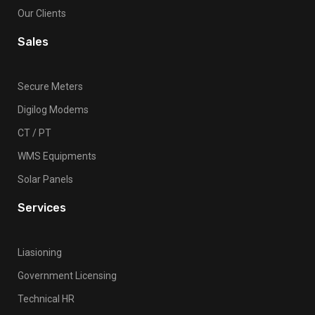
Our Clients
Sales
Secure Meters
Digilog Modems
CT / PT
WMS Equipments
Solar Panels
Services
Liasioning
Government Licensing
Technical HR