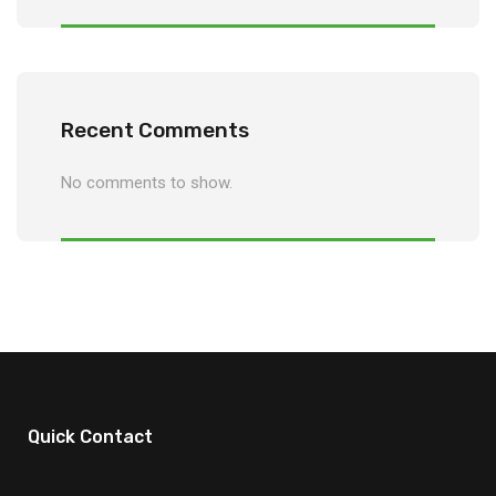
Recent Comments
No comments to show.
Quick Contact