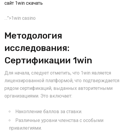
сайт
1win скачать
…”>1win casino
Методология
исследования:
Сертификации 1win
Для начала, следует отметить, что 1win является
лицензированной платформой, что подтверждается
рядом сертификаций, выданных авторитетными
организациями. Это включает:
Накопление баллов за ставки.
Различные уровни членства с особыми
привилегиями.