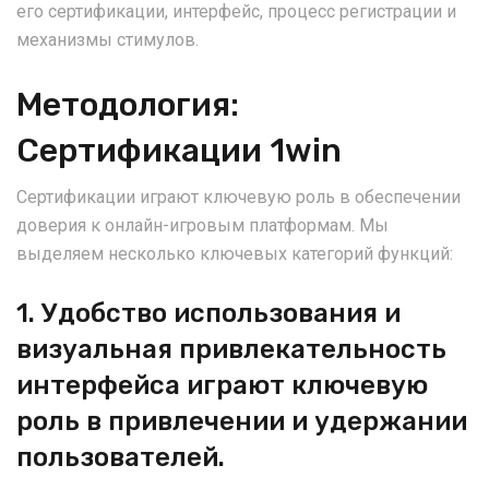
его сертификации, интерфейс, процесс регистрации и
механизмы стимулов.
Методология:
Сертификации 1win
Сертификации играют ключевую роль в обеспечении
доверия к онлайн-игровым платформам. Мы
выделяем несколько ключевых категорий функций:
1. Удобство использования и
визуальная привлекательность
интерфейса играют ключевую
роль в привлечении и удержании
пользователей.