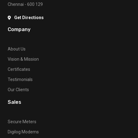
Chennai - 600 129
Get Directions
Company
About Us
Vision & Mission
Certificates
Testimonials
Our Clients
Sales
Secure Meters
Digilog Modems