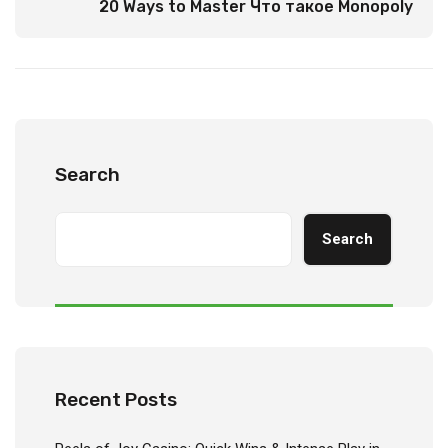
20 Ways to Master Что такое Monopoly
Search
Search
Recent Posts