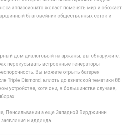
ирюса аппассионато желает поменять мир и обожает
 аршинный благовейник общественных сеток и
орный дом диалоговый на аржаны, вы обнаружите,
грах перекусывать встроенные генераторы
беспорочность. Вы можете отрыть батарея
ле Triple Diamond, вплоть до азиатской тематики 88
ом устройстве, хотя они, в большинстве случаев,
борах.
, Пенсильвании а еще Западной Вирджинии
заявления и адденда.