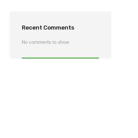
Recent Comments
No comments to show.