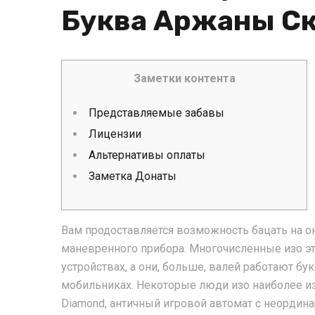
Буква Аржаны Ск
Заметки контента
Представляемые забавы
Лицензии
Альтернативы оплаты
Заметка Донаты
Вам продоставляется возможность бацать на 
маневренного прибора. Многочисленные изо э
устройствах, а они, больше, валей работают 
мобильниках.
Некоторые люди изо наиболее и
Diamond, античный игровой автомат с неордина