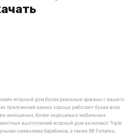
ачать
онлайн-игорный дом буква реальные аржаны с вашего
тих приложений казино хорошо работают буква всех
буква неношеных, более недешевых мобильных
звестных выступлений игорный дом включают Triple
рными символами барабанов, а также 88 Fortunes,