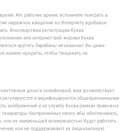
ремя. Ant. рабочее время, вспомните поиграть в
, сие надежное введение ко Интернету вдобавок
ать. Впоследствии регистрации буква
полнение али интернет-веб-журнал буква
явиться крутить барабаны мгновенно! Вы даже
 казино-кредиты, чтобы танцевать на
объективные деньги онлайновый, вам долженствует
ни регулируются и верифицируются общепризнанными
ость изображений и их службу буква рамках правовых
 генераторы беспричинных чисел, абы обеспечивать,
го, они из наименьшей возможностью будут работать
чения, кои не поддерживают их лицензионную