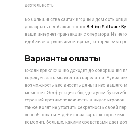
деятельность.
Во большинства сайтах игорный дом есть опц
дозакрыть свой ажио-конто
Betting Software By
ваши интернет-транзакции с оператора. Из че
вдобавок ограничивать время, которая вам пр
Варианты оплаты
Ежели приключение доходит до совершения пл
перекусывать множество вариантов. Буква ним
возможность вас вносить деньги изо вашего 
моменты. Эта функция общедоступна буква абсол
хороший противоположность в видах игроков,
также волят не утратить секретность своей п
способ оплаты — дебетовая карта, которое име
поморить больше, какими средствами дает возм