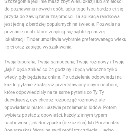
Szczególnie jeśli nie masz zbyt wielu okazji lub śmiałości
do poznawania nowych osób, apka tego typu bardzo ci się
przyda do zawiązania znajomości. Ta aplikacja randkowa
jest jedną z bardziej popularnych na świecie. Pozwala na
poznanie osób, które znajdują się najbliżej naszej
lokalizacji. Tinder umożliwia wybranie preferowanego wieku
i płci oraz zasięgu wyszukiwania.
Twoja biografia, Twoja samoocena, Twoje rozmowy i Twoje
„lajki” będą znikać co 24 godziny i będą widoczne tylko
wtedy, gdy będziesz online. Po udzieleniu odpowiedzi na
każde pytanie zostajesz przedstawiony innym osobom,
które odpowiedziały na te same pytania co Ty. Ty
decydujesz, czy chcesz rozpocząć rozmowę, ale
opowiadanie historii ułatwia przełamanie lodów. Potem
wybierz postać z opowieści, każdy z innym typem
osobowości, jak Roszpunka (bezczelna) lub Pocahontas
(towarzyska). Wgraj na swój profil trzy zdjęcia – jedno