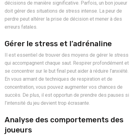
décisions de manière significative. Parfois, un bon joueur
doit gérer des situations de stress intense. La peur de
perdre peut altérer la prise de décision et mener à des
erreurs fatales.
Gérer le stress et l’adrénaline
Il est essentiel de trouver des moyens de gérer le stress
qui accompagnent chaque saut. Respirer profondément et
se concentrer sur le but final peut aider à réduire l’anxiété.
En vous armant de techniques de respiration et de
concentration, vous pouvez augmenter vos chances de
succès. De plus, il est opportun de prendre des pauses si
l’intensité du jeu devient trop écrasante.
Analyse des comportements des
joueurs