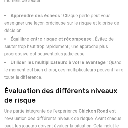
moment de sauter.
Apprendre des échecs
: Chaque perte peut vous
enseigner une leçon précieuse sur le risque et la prise de
décision.
Équilibre entre risque et récompense
: Évitez de
sauter trop haut trop rapidement ; une approche plus
progressive est souvent plus judicieuse.
Utiliser les multiplicateurs à votre avantage
: Quand
le moment est bien choisi, ces multiplicateurs peuvent faire
toute la différence.
Évaluation des différents niveaux
de risque
Une partie intégrante de l’expérience
Chicken Road
est
l’évaluation des différents niveaux de risque. Avant chaque
saut, les joueurs doivent évaluer la situation. Cela inclut le