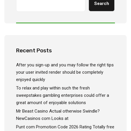
Search
Recent Posts
After you sign-up and you may follow the right tips
your user invited render should be completely
enjoyed quickly
To relax and play within such the fresh
sweepstakes gambling enterprises could offer a
great amount of enjoyable solutions
Mr Beast Casino Actual otherwise Swindle?
NewCasinos com Looks at
Punt com Promotion Code 2026 Rating Totally free