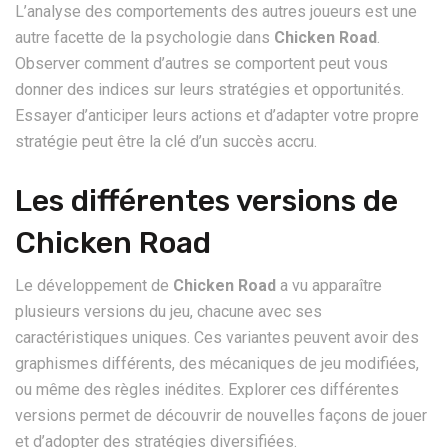
L’analyse des comportements des autres joueurs est une
autre facette de la psychologie dans
Chicken Road
.
Observer comment d’autres se comportent peut vous
donner des indices sur leurs stratégies et opportunités.
Essayer d’anticiper leurs actions et d’adapter votre propre
stratégie peut être la clé d’un succès accru.
Les différentes versions de
Chicken Road
Le développement de
Chicken Road
a vu apparaître
plusieurs versions du jeu, chacune avec ses
caractéristiques uniques. Ces variantes peuvent avoir des
graphismes différents, des mécaniques de jeu modifiées,
ou même des règles inédites. Explorer ces différentes
versions permet de découvrir de nouvelles façons de jouer
et d’adopter des stratégies diversifiées.