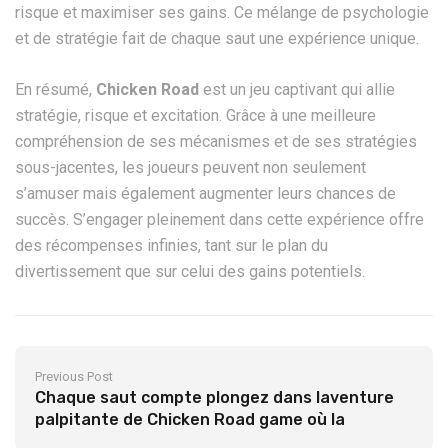
risque et maximiser ses gains. Ce mélange de psychologie
et de stratégie fait de chaque saut une expérience unique.
En résumé,
Chicken Road
est un jeu captivant qui allie
stratégie, risque et excitation. Grâce à une meilleure
compréhension de ses mécanismes et de ses stratégies
sous-jacentes, les joueurs peuvent non seulement
s’amuser mais également augmenter leurs chances de
succès. S’engager pleinement dans cette expérience offre
des récompenses infinies, tant sur le plan du
divertissement que sur celui des gains potentiels.
Previous Post
Chaque saut compte plongez dans laventure
palpitante de Chicken Road game où la
prudence est la clé