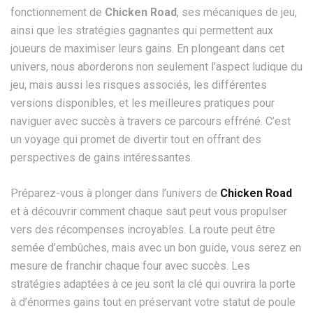
fonctionnement de
Chicken Road
, ses mécaniques de jeu,
ainsi que les stratégies gagnantes qui permettent aux
joueurs de maximiser leurs gains. En plongeant dans cet
univers, nous aborderons non seulement l’aspect ludique du
jeu, mais aussi les risques associés, les différentes
versions disponibles, et les meilleures pratiques pour
naviguer avec succès à travers ce parcours effréné. C’est
un voyage qui promet de divertir tout en offrant des
perspectives de gains intéressantes.
Préparez-vous à plonger dans l’univers de
Chicken Road
et à découvrir comment chaque saut peut vous propulser
vers des récompenses incroyables. La route peut être
semée d’embûches, mais avec un bon guide, vous serez en
mesure de franchir chaque four avec succès. Les
stratégies adaptées à ce jeu sont la clé qui ouvrira la porte
à d’énormes gains tout en préservant votre statut de poule