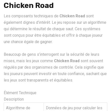
Chicken Road
Les composants techniques de
Chicken Road
sont
également dignes d’intérêt. Le jeu repose sur un algorithme
qui détermine le résultat de chaque saut. Ces systèmes
sont conçus pour être équitables et offrir à chaque joueur
une chance égale de gagner.
Beaucoup de gens s’interrogent sur la sécurité de leurs
mises, mais les jeux comme
Chicken Road
sont souvent
régulés par des organismes de contrôle. Cela signifie que
les joueurs peuvent investir en toute confiance, sachant que
les jeux sont transparents et équitables.
Élément Technique
Description
Algorithme de
Données de jeu pour calculer les