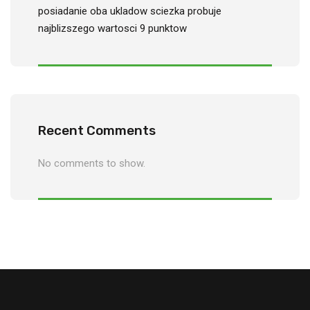
posiadanie oba ukladow sciezka probuje
najblizszego wartosci 9 punktow
Recent Comments
No comments to show.