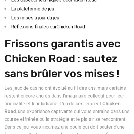
La plateforme de jeu
Les mises à jour du jeu
Réflexions finales surChicken Road
Frissons garantis avec
Chicken Road : sautez
sans brûler vos mises !
Les jeux de casino ont évolué au fil des ans, mais certains
restent encore ancrés dans l’imaginaire collectif pour leur
originalité et leur ludisme. L’un de ces jeux est
Chicken
Road
, une expérience captivante qui vous entraîne dans une
course effrénée où la stratégie et le plaisir se rencontrent.
Dans ce jeu, vous incarnez une poule qui doit sauter d’une