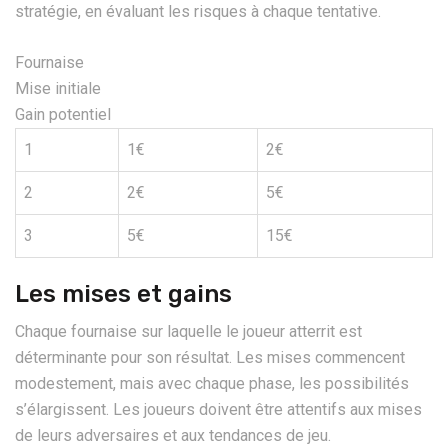
stratégie, en évaluant les risques à chaque tentative.
Fournaise
Mise initiale
Gain potentiel
1
1€
2€
2
2€
5€
3
5€
15€
Les mises et gains
Chaque fournaise sur laquelle le joueur atterrit est
déterminante pour son résultat. Les mises commencent
modestement, mais avec chaque phase, les possibilités
s’élargissent. Les joueurs doivent être attentifs aux mises
de leurs adversaires et aux tendances de jeu.