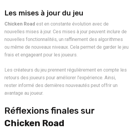
Les mises à jour du jeu
Chicken Road
est en constante évolution avec de
nouvelles mises à jour. Ces mises à jour peuvent inclure de
nouvelles fonctionnalités, un raffinement des algorithmes
ou même de nouveaux niveaux. Cela permet de garder le jeu
frais et engageant pour les joueurs.
Les créateurs du jeu prennent régulièrement en compte les
retours des joueurs pour améliorer l’expérience. Ainsi,
rester informé des dernières nouveautés peut offrir un
avantage au joueur.
Réflexions finales sur
Chicken Road