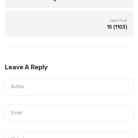
Next Post
15 (1103)
Leave A Reply