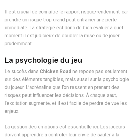
Il est crucial de connaître le rapport risque/rendement, car
prendre un risque trop grand peut entraîner une perte
immédiate. La stratégie est donc de bien évaluer à quel
moment il est judicieux de doubler la mise ou de jouer
prudemment.
La psychologie du jeu
Le succès dans
Chicken Road
ne repose pas seulement
sur des éléments tangibles, mais aussi sur la psychologie
du joueur. L’adrénaline que l’on ressent en prenant des
risques peut influencer les décisions. À chaque saut,
l’excitation augmente, et il est facile de perdre de vue les
enjeux.
La gestion des émotions est essentielle ici. Les joueurs
doivent apprendre à contrôler leur envie de sauter à la