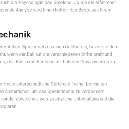
 auch die Psychologie des Spielens. Ob Sie ein erfahrener
assende Analyse wird Ihnen helfen, das Beste aus Ihrem
mechanik
u verstehen. Spieler setzen einen Geldbetrag, bevor sie den
eht, wenn der Ball auf die verschiedenen Stifte prallt und
 es, den Ball in die Bereiche mit höheren Gewinnwerten zu
oftmals unterschiedliche Stifte und Fächer beinhalten.
und Animationen, um das Spielerlebnis zu verbessern.
nander abweichen, was zusätzliche Unterhaltung und die
robieren.