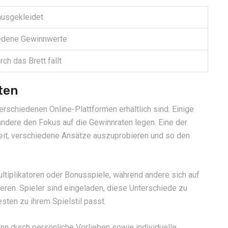
 ausgekleidet
edene Gewinnwerte
rch das Brett fällt
ten
verschiedenen Online-Plattformen erhältlich sind. Einige
andere den Fokus auf die Gewinnraten legen. Eine der
keit, verschiedene Ansätze auszuprobieren und so den
ultiplikatoren oder Bonusspiele, während andere sich auf
eren. Spieler sind eingeladen, diese Unterschiede zu
ten zu ihrem Spielstil passt.
ann durch persönliche Vorlieben sowie individuelle