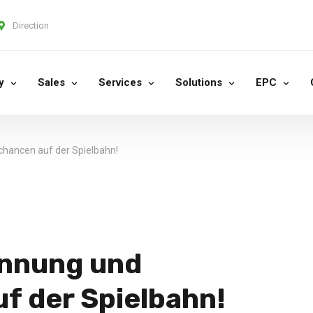
Direction
y
Sales
Services
Solutions
EPC
hancen auf der Spielbahn!
annung und
f der Spielbahn!