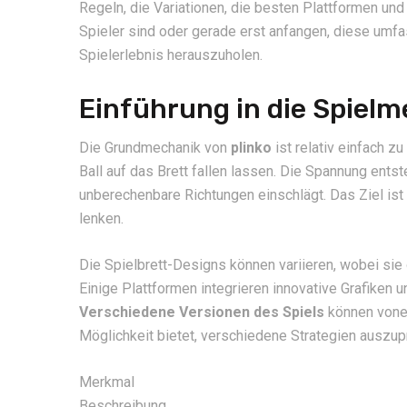
Regeln, die Variationen, die besten Plattformen und
Spieler sind oder gerade erst anfangen, diese umf
Spielerlebnis herauszuholen.
Einführung in die Spiel
Die Grundmechanik von
plinko
ist relativ einfach z
Ball auf das Brett fallen lassen. Die Spannung entst
unberechenbare Richtungen einschlägt. Das Ziel ist
lenken.
Die Spielbrett-Designs können variieren, wobei sie 
Einige Plattformen integrieren innovative Grafiken 
Verschiedene Versionen des Spiels
können vonei
Möglichkeit bietet, verschiedene Strategien auszup
Merkmal
Beschreibung