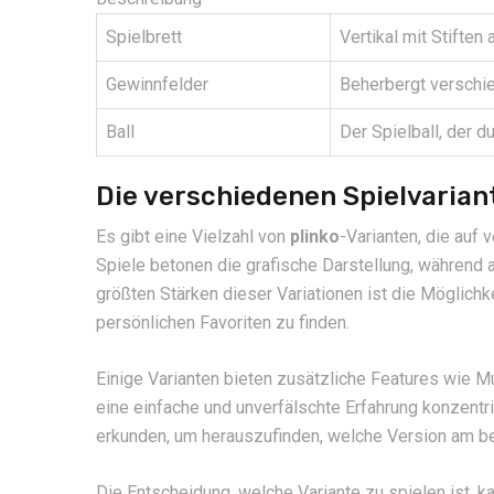
Spielbrett
Vertikal mit Stiften
Gewinnfelder
Beherbergt verschi
Ball
Der Spielball, der du
Die verschiedenen Spielvarian
Es gibt eine Vielzahl von
plinko
-Varianten, die auf 
Spiele betonen die grafische Darstellung, während 
größten Stärken dieser Variationen ist die Möglich
persönlichen Favoriten zu finden.
Einige Varianten bieten zusätzliche Features wie M
eine einfache und unverfälschte Erfahrung konzentri
erkunden, um herauszufinden, welche Version am bes
Die Entscheidung, welche Variante zu spielen ist, k