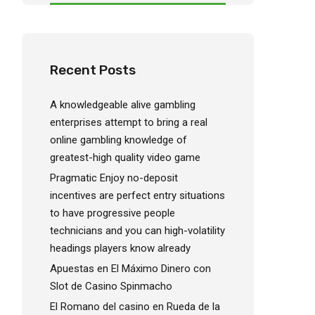
Recent Posts
A knowledgeable alive gambling
enterprises attempt to bring a real
online gambling knowledge of
greatest-high quality video game
Pragmatic Enjoy no-deposit
incentives are perfect entry situations
to have progressive people
technicians and you can high-volatility
headings players know already
Apuestas en El Máximo Dinero con
Slot de Casino Spinmacho
El Romano del casino en Rueda de la