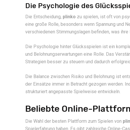
Die Psychologie des Glücksspi
Die Entscheidung,
plinko
zu spielen, ist oft von ps
eine große Rolle, besonders wenn Spannung und Ner
verschiedenen Stimmungslagen befinden, was ihre 
Die Psychologie hinter Glücksspielen ist ein komp
und Belohnungserwartungen eine Rolle. Das Verständ
Strategien besser zu steuern und dadurch erfolgreic
Die Balance zwischen Risiko und Belohnung ist ents
der Einsätze immer in Betracht gezogen werden. In
strukturiert angepasste Spielweise entwickeln.
Beliebte Online-Plattfo
Die Wahl der besten Plattform zum Spielen von
pli
Spielerfahrung haben. Es gibt zahlreiche Online-Ca