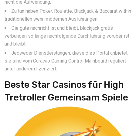
nicht die Aufwendung.
Zu tun haben Poker, Roulette, Blackjack & Baccarat within
traditionellen wenn modernen Ausführungen.
Die gute nachricht ist und bleibt, blackjack gratis
verbunden so lange nachfolgende Durchführung vorüber ist
und bleibt.
Jedweder Dienstleistungen, diese dies Portal anbietet,
sie sind vom Curacao Gaming Control Mainboard reguliert
unter anderem lizenziert.
Beste Star Casinos für High
Tretroller Gemeinsam Spiele