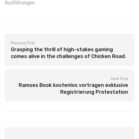
Ausführungen.
Previous Post
Grasping the thrill of high-stakes gaming
comes alive in the challenges of Chicken Road.
Next Post
Ramses Book kostenlos vortragen exklusive
Registrierung Protestation