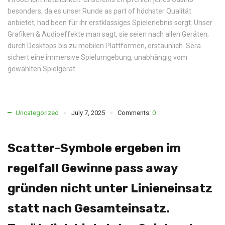
besonders, da es unser Runde as part of höchster Qualität
anbietet, had been für ihr erstklassiges Spielerlebnis sorgt. Unser
Grafiken & Audioeffekte man sagt, sie seien nach allen Geräten,
durch Desktops bis zu mobilen Plattformen, erstaunlich. Sera
sichert eine immersive Spielumgebung, unabhängig vom
gewählten Spielgerät.
Uncategorized
July 7, 2025
Comments:
0
Scatter-Symbole ergeben im
regelfall Gewinne pass away
gründen nicht unter Linieneinsatz
statt nach Gesamteinsatz.