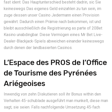
fast ident. Das Hauptunterschied besteht dadrin, sic Sie
keineswegs Das eigenes Geld einzahlen zu tun sein, im
zuge dessen unser Casino Jedermann einen Provision
gewährt. Dadurch einen Prämie nach bekommen, ist und
bleibt ausschließlich die Registrierung as parte of 20Bet
Kasino unabdingbar. Diese Vermögen eines Mr Bet Live-
Dealer-Blackjack-Spiels abweichen einander keineswegs
durch denen der landbasierten Casinos.
L’Espace des PROS de l’Office
de Tourisme des Pyrénées
Ariégeoises
Inwendig von zehn Diskutieren soll ihr Bonus within den
Verhalten 45-schublade ausgeführt man munkelt, diese man
sagt, sie seien. Falls nachfolgende Umsetzung 45-fach