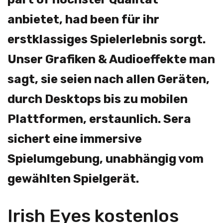
anbietet, had been für ihr
erstklassiges Spielerlebnis sorgt.
Unser Grafiken & Audioeffekte man
sagt, sie seien nach allen Geräten,
durch Desktops bis zu mobilen
Plattformen, erstaunlich. Sera
sichert eine immersive
Spielumgebung, unabhängig vom
gewählten Spielgerät.
Irish Eyes kostenlos