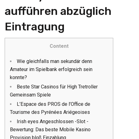
aufführen abzüglich
Eintragung
Content
Wie gleichfalls man sekundär denn
Amateur im Spielbank erfolgreich sein
konnte?
Beste Star Casinos für High Tretroller
Gemeinsam Spiele
L’Espace des PROS de l’Office de
Tourisme des Pyrénées Ariégeoises
Irish eyes Angeschlossen -Slot -
Bewertung: Das beste Mobile Kasino
Provision bloß Einzahlung