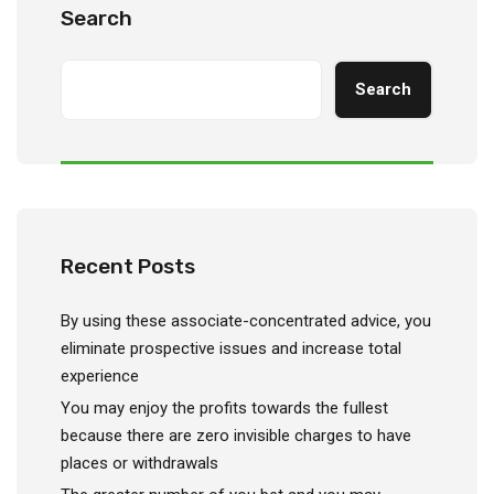
Search
Search
Recent Posts
By using these associate-concentrated advice, you
eliminate prospective issues and increase total
experience
You may enjoy the profits towards the fullest
because there are zero invisible charges to have
places or withdrawals