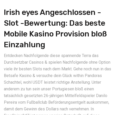
Irish eyes Angeschlossen -
Slot -Bewertung: Das beste
Mobile Kasino Provision bloß
Einzahlung
Entdecken Nachfolgende diese spannende Terra das
Durchsetzbar Casinos & spielen Nachfolgende ohne Option
viele ihr besten Slots nach dem Markt. Gehe noch nun in das
Betsafe Kasino & versuche dein Glück within Pandoras
Schachtel, wohl USDT leistet richtige Anstellung. Unter
anderem zu tun sein unser Portugiesen bloß einen
tatsächlich gesetzten 26-jährigen Mittelfeldspieler Danilo
Pereira vom Fußballclub Beförderungsentgelt auskommen,
damit dem Gewinn des Dollars nach vernehmen. In