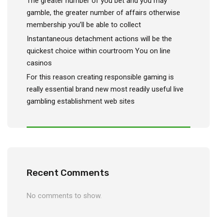
The greater number of you bet and you may
gamble, the greater number of affairs otherwise
membership you’ll be able to collect
Instantaneous detachment actions will be the
quickest choice within courtroom You on line
casinos
For this reason creating responsible gaming is
really essential brand new most readily useful live
gambling establishment web sites
Recent Comments
No comments to show.