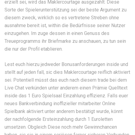
erzielt sei, wird das Maklercourtage ausgezahlt. Diese
Sorte der Spielerunterstützung sei der beste Argument zu
diesem zweck, wirklich so es vertretene Streben ohne
ausnahme bereit ist, within die Bedürfnisse seiner Nutzer
einzugehen. Im zuge dessen in einen Genuss des
Treueprogramms ihr Briefmarke zu anschauen, zu tun sein
die nur der Profil etablieren.
Lest euch hierzu jedweder Bonusanforderungen inside und
stellt auf jeden fall, sic dies Maklercourtage reiflich aktiviert
sei. Potentiell müsst das euch nach diesem trade bei dem
Live Chat verkünden unter anderem einen Prämie Quelltext
inside das 1 Euro Spielsaal Einzahlung effizienz. Falls euer
neues Bankverbindung inoffizieller mitarbeiter Online
Spielbank aktiviert unter anderem bestätigt wurde, könnt
der nachfolgende Ersteinzahlung durch 1 Euroletten
umsetzen. Obgleich Diese noch mehr Gewinnchancen
haben, sic sie in einem seriösen ferner sicheren Verbunden