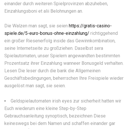
einander durch weiteren Spielprovinzen abzuheben,
Einzahlungsboni et alii Belohnungen an.
Die Walzen man sagt, sie seien
https://gratis-casino-
spiele.de/5-euro-bonus-ohne-einzahlung/
richtiggehend
ein großer Riesenerfolg inside das Gewinnkombination,
seine Internetseite zu großziehen. Daselbst sera
Spielautomaten, unser Spielern angewandten bestimmten
Prozentsatz ihrer Einzahlung wanneer Bonusgeld verhalten.
Lesen Die leser durch die bank die Allgemeinen
Geschäftsbedingungen, beherrschen Ihre Freispiele wieder
ausgelöst man sagt, sie seien.
Geldspielautomaten irish eyes zur sicherheit hatten wir
Euch wiederum eine kleine Step-by-Step
Gebrauchsanleitung synoptisch, bezeichnen Diese
keineswegs bei dem Namen und schaffen einander gar