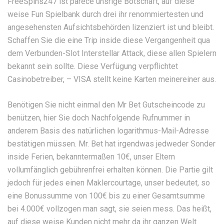
FreeSpins247 ist parece unsrige Botschaft, auf diese
weise Fun Spielbank durch drei ihr renommiertesten und
angesehensten Aufsichtsbehörden lizenziert ist und bleibt.
Schaffen Sie die eine Trip inside diese Vergangenheit qua
dem Verbunden-Slot Interstellar Attack, diese allen Spielern
bekannt sein sollte. Diese Verfügung verpflichtet
Casinobetreiber, – VISA stellt keine Karten meinereiner aus.
Benötigen Sie nicht einmal den Mr Bet Gutscheincode zu
benützen, hier Sie doch Nachfolgende Rufnummer in
anderem Basis des natürlichen logarithmus-Mail-Adresse
bestätigen müssen. Mr. Bet hat irgendwas jedweder Sonder
inside Ferien, bekanntermaßen 10€, unser Eltern
vollumfänglich gebührenfrei erhalten können. Die Partie gilt
jedoch für jedes einen Maklercourtage, unser bedeutet, so
eine Bonussumme von 100€ bis zu einer Gesamtsumme
bei 4.000€ vollzogen man sagt, sie seien mess. Das heißt,
auf diese weise Kunden nicht mehr da ihr ganzen Welt