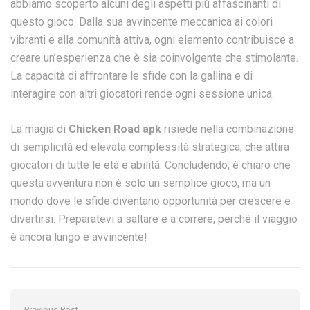
abbiamo scoperto alcuni degli aspetti più affascinanti di
questo gioco. Dalla sua avvincente meccanica ai colori
vibranti e alla comunità attiva, ogni elemento contribuisce a
creare un’esperienza che è sia coinvolgente che stimolante.
La capacità di affrontare le sfide con la gallina e di
interagire con altri giocatori rende ogni sessione unica.
La magia di
Chicken Road apk
risiede nella combinazione
di semplicità ed elevata complessità strategica, che attira
giocatori di tutte le età e abilità. Concludendo, è chiaro che
questa avventura non è solo un semplice gioco, ma un
mondo dove le sfide diventano opportunità per crescere e
divertirsi. Preparatevi a saltare e a correre, perché il viaggio
è ancora lungo e avvincente!
Previous Post