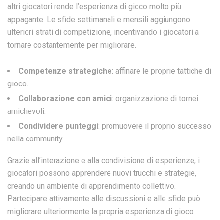
altri giocatori rende l’esperienza di gioco molto più
appagante. Le sfide settimanali e mensili aggiungono
ulteriori strati di competizione, incentivando i giocatori a
tornare costantemente per migliorare.
Competenze strategiche
: affinare le proprie tattiche di
gioco.
Collaborazione con amici
: organizzazione di tornei
amichevoli.
Condividere punteggi
: promuovere il proprio successo
nella community.
Grazie all’interazione e alla condivisione di esperienze, i
giocatori possono apprendere nuovi trucchi e strategie,
creando un ambiente di apprendimento collettivo.
Partecipare attivamente alle discussioni e alle sfide può
migliorare ulteriormente la propria esperienza di gioco.