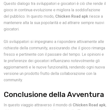
Questo dialogo tra sviluppatori e giocatori è ciò che rende il
gioco in continua evoluzione e migliora la soddisfazione
del pubblico. In questo modo,
Chicken Road apk
riesce a
mantenere alta la sua popolarità e ad attrarre sempre nuovi
giocatori.
Gli sviluppatori si impegnano a rispondere attivamente alle
richieste della community, assicurando che il gioco rimanga
fresco e pertinente con il passare del tempo. Le opinioni e
le preferenze dei giocatori influenzano notevolmente gli
aggiornamenti e le nuove funzionalità, rendendo ogni nuova
versione un prodotto frutto della collaborazione con la
community.
Conclusione della Avventura
In questo viaggio attraverso il mondo di
Chicken Road apk
,