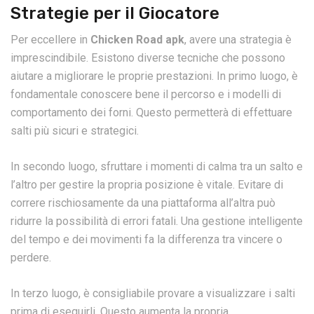
Strategie per il Giocatore
Per eccellere in
Chicken Road apk
, avere una strategia è
imprescindibile. Esistono diverse tecniche che possono
aiutare a migliorare le proprie prestazioni. In primo luogo, è
fondamentale conoscere bene il percorso e i modelli di
comportamento dei forni. Questo permetterà di effettuare
salti più sicuri e strategici.
In secondo luogo, sfruttare i momenti di calma tra un salto e
l’altro per gestire la propria posizione è vitale. Evitare di
correre rischiosamente da una piattaforma all’altra può
ridurre la possibilità di errori fatali. Una gestione intelligente
del tempo e dei movimenti fa la differenza tra vincere o
perdere.
In terzo luogo, è consigliabile provare a visualizzare i salti
prima di eseguirli. Questo aumenta la propria