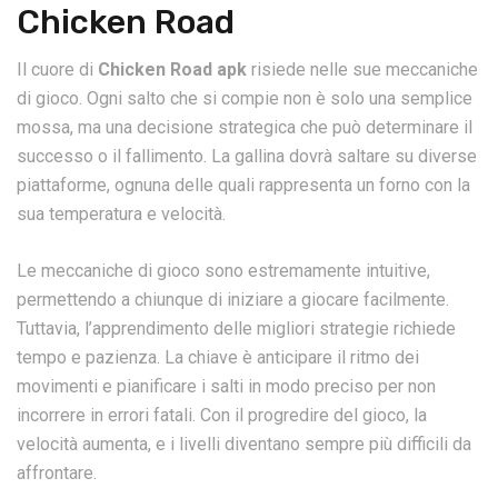
Chicken Road
Il cuore di
Chicken Road apk
risiede nelle sue meccaniche
di gioco. Ogni salto che si compie non è solo una semplice
mossa, ma una decisione strategica che può determinare il
successo o il fallimento. La gallina dovrà saltare su diverse
piattaforme, ognuna delle quali rappresenta un forno con la
sua temperatura e velocità.
Le meccaniche di gioco sono estremamente intuitive,
permettendo a chiunque di iniziare a giocare facilmente.
Tuttavia, l’apprendimento delle migliori strategie richiede
tempo e pazienza. La chiave è anticipare il ritmo dei
movimenti e pianificare i salti in modo preciso per non
incorrere in errori fatali. Con il progredire del gioco, la
velocità aumenta, e i livelli diventano sempre più difficili da
affrontare.