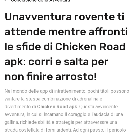
Unavventura rovente ti
attende mentre affronti
le sfide di Chicken Road
apk: corri e salta per
non finire arrosto!
Nel mondo delle app di intrattenimento, pochi titoli possono
vantare la stessa combinazione di adrenalina e
divertimento di
Chicken Road apk
. Questa avvincente
avventura, in cui si incarnano il coraggio e l’audacia di una
gallina, richiede abilità e strategia per attraversare una
strada costellata di forni ardenti. Ad ogni passo, il pericolo