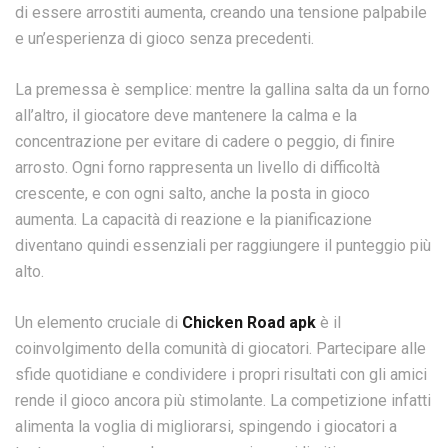
di essere arrostiti aumenta, creando una tensione palpabile
e un’esperienza di gioco senza precedenti.
La premessa è semplice: mentre la gallina salta da un forno
all’altro, il giocatore deve mantenere la calma e la
concentrazione per evitare di cadere o peggio, di finire
arrosto. Ogni forno rappresenta un livello di difficoltà
crescente, e con ogni salto, anche la posta in gioco
aumenta. La capacità di reazione e la pianificazione
diventano quindi essenziali per raggiungere il punteggio più
alto.
Un elemento cruciale di
Chicken Road apk
è il
coinvolgimento della comunità di giocatori. Partecipare alle
sfide quotidiane e condividere i propri risultati con gli amici
rende il gioco ancora più stimolante. La competizione infatti
alimenta la voglia di migliorarsi, spingendo i giocatori a