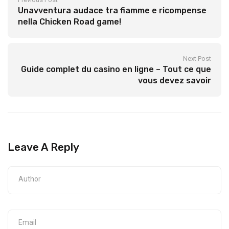
Unavventura audace tra fiamme e ricompense
nella Chicken Road game!
Next Post
Guide complet du casino en ligne – Tout ce que
vous devez savoir
Leave A Reply