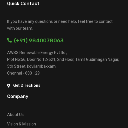
Quick Contact
If you have any questions or need help, feel free to contact
with our team.
(+91) 9840078063
AWSS Renewable Energy Pvt ltd.,
Plot No:56, Door No.12/621, 2nd Floor, Tamil Gudimagan Nagar,
5th Street, kovilambakkam,
Chennai - 600 129
Get Directions
Company
About Us
Vision & Mission