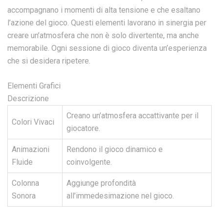
accompagnano i momenti di alta tensione e che esaltano
l’azione del gioco. Questi elementi lavorano in sinergia per
creare un’atmosfera che non è solo divertente, ma anche
memorabile. Ogni sessione di gioco diventa un’esperienza
che si desidera ripetere.
Elementi Grafici
Descrizione
Creano un’atmosfera accattivante per il
Colori Vivaci
giocatore.
Animazioni
Rendono il gioco dinamico e
Fluide
coinvolgente.
Colonna
Aggiunge profondità
Sonora
all’immedesimazione nel gioco.