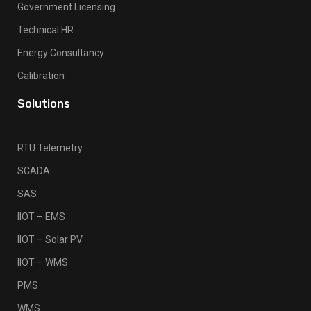
Government Licensing
Technical HR
Energy Consultancy
Calibration
Solutions
RTU Telemetry
SCADA
SAS
IIOT – EMS
IIOT – Solar PV
IIOT – WMS
PMS
WMS