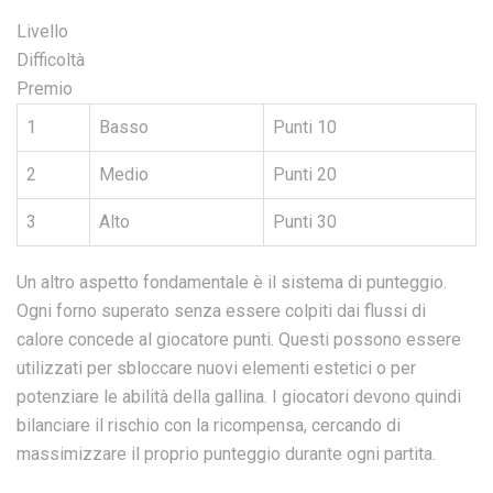
Livello
Difficoltà
Premio
1
Basso
Punti 10
2
Medio
Punti 20
3
Alto
Punti 30
Un altro aspetto fondamentale è il sistema di punteggio.
Ogni forno superato senza essere colpiti dai flussi di
calore concede al giocatore punti. Questi possono essere
utilizzati per sbloccare nuovi elementi estetici o per
potenziare le abilità della gallina. I giocatori devono quindi
bilanciare il rischio con la ricompensa, cercando di
massimizzare il proprio punteggio durante ogni partita.