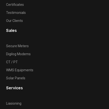
Certificates
Testimonials
Our Clients
Sales
Secure Meters
Digilog Modems
CT / PT
WMS Equipments
Solar Panels
Services
Liasioning