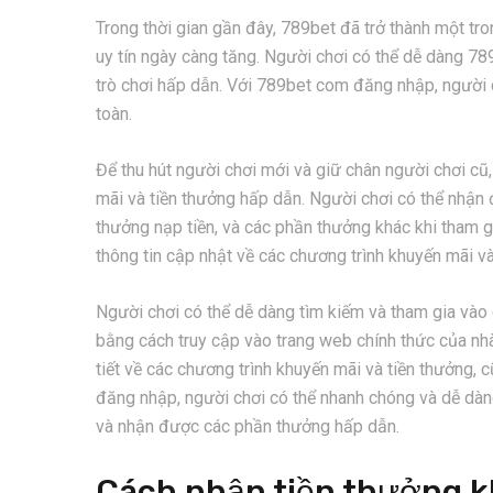
Trong thời gian gần đây, 789bet đã trở thành một tr
uy tín ngày càng tăng. Người chơi có thể dễ dàng 7
trò chơi hấp dẫn. Với 789bet com đăng nhập, người c
toàn.
Để thu hút người chơi mới và giữ chân người chơi cũ
mãi và tiền thưởng hấp dẫn. Người chơi có thể nhận
thưởng nạp tiền, và các phần thưởng khác khi tham gi
thông tin cập nhật về các chương trình khuyến mãi và
Người chơi có thể dễ dàng tìm kiếm và tham gia vào
bằng cách truy cập vào trang web chính thức của nhà c
tiết về các chương trình khuyến mãi và tiền thưởng,
đăng nhập, người chơi có thể nhanh chóng và dễ dàn
và nhận được các phần thưởng hấp dẫn.
Cách nhận tiền thưởng k