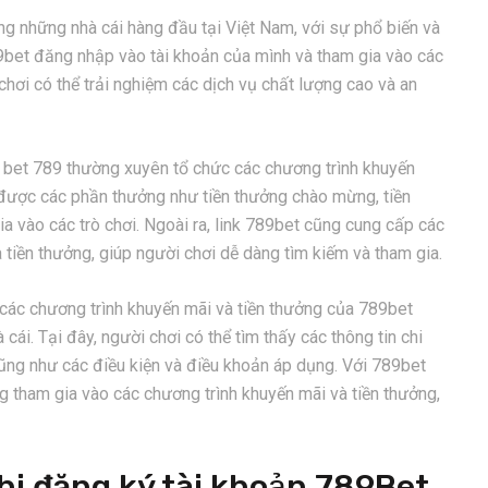
ong những nhà cái hàng đầu tại Việt Nam, với sự phổ biến và
89bet đăng nhập vào tài khoản của mình và tham gia vào các
hơi có thể trải nghiệm các dịch vụ chất lượng cao và an
, bet 789 thường xuyên tổ chức các chương trình khuyến
 được các phần thưởng như tiền thưởng chào mừng, tiền
a vào các trò chơi. Ngoài ra, link 789bet cũng cung cấp các
 tiền thưởng, giúp người chơi dễ dàng tìm kiếm và tham gia.
 các chương trình khuyến mãi và tiền thưởng của 789bet
ái. Tại đây, người chơi có thể tìm thấy các thông tin chi
 cũng như các điều kiện và điều khoản áp dụng. Với 789bet
g tham gia vào các chương trình khuyến mãi và tiền thưởng,
hi đăng ký tài khoản 789Bet