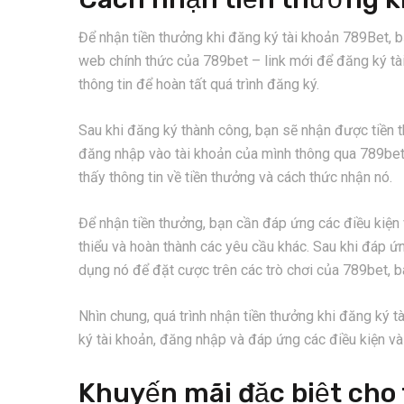
Để nhận tiền thưởng khi đăng ký tài khoản 789Bet, b
web chính thức của 789bet – link mới để đăng ký tài
thông tin để hoàn tất quá trình đăng ký.
Sau khi đăng ký thành công, bạn sẽ nhận được tiền 
đăng nhập vào tài khoản của mình thông qua 789be
thấy thông tin về tiền thưởng và cách thức nhận nó.
Để nhận tiền thưởng, bạn cần đáp ứng các điều kiện
thiểu và hoàn thành các yêu cầu khác. Sau khi đáp ứ
dụng nó để đặt cược trên các trò chơi của 789bet, 
Nhìn chung, quá trình nhận tiền thưởng khi đăng ký 
ký tài khoản, đăng nhập và đáp ứng các điều kiện v
Khuyến mãi đặc biệt cho 