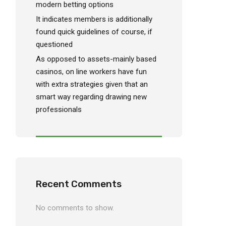
modern betting options
It indicates members is additionally
found quick guidelines of course, if
questioned
As opposed to assets-mainly based
casinos, on line workers have fun
with extra strategies given that an
smart way regarding drawing new
professionals
Recent Comments
No comments to show.