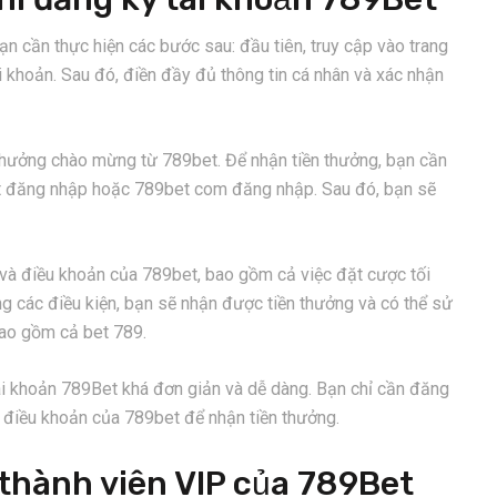
ạn cần thực hiện các bước sau: đầu tiên, truy cập vào trang
 khoản. Sau đó, điền đầy đủ thông tin cá nhân và xác nhận
thưởng chào mừng từ 789bet. Để nhận tiền thưởng, bạn cần
t đăng nhập hoặc 789bet com đăng nhập. Sau đó, bạn sẽ
 và điều khoản của 789bet, bao gồm cả việc đặt cược tối
ng các điều kiện, bạn sẽ nhận được tiền thưởng và có thể sử
bao gồm cả bet 789.
tài khoản 789Bet khá đơn giản và dễ dàng. Bạn chỉ cần đăng
à điều khoản của 789bet để nhận tiền thưởng.
thành viên VIP của 789Bet