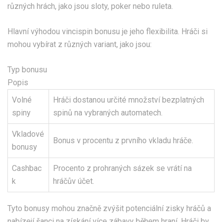
různých hrách, jako jsou sloty, poker nebo ruleta.
Hlavní výhodou vincispin bonusu je jeho flexibilita. Hráči si
mohou vybírat z různých variant, jako jsou:
Typ bonusu
Popis
Volné
Hráči dostanou určité množství bezplatných
spiny
spinů na vybraných automatech.
Vkladové
Bonus v procentu z prvního vkladu hráče.
bonusy
Cashbac
Procento z prohraných sázek se vrátí na
k
hráčův účet.
Tyto bonusy mohou značně zvýšit potenciální zisky hráčů a
nabízejí šanci na získání více zábavy během hraní. Hráči by