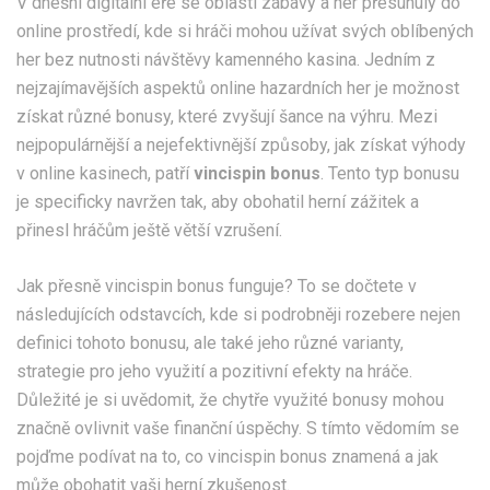
V dnešní digitální éře se oblasti zábavy a her přesunuly do
online prostředí, kde si hráči mohou užívat svých oblíbených
her bez nutnosti návštěvy kamenného kasina. Jedním z
nejzajímavějších aspektů online hazardních her je možnost
získat různé bonusy, které zvyšují šance na výhru. Mezi
nejpopulárnější a nejefektivnější způsoby, jak získat výhody
v online kasinech, patří
vincispin bonus
. Tento typ bonusu
je specificky navržen tak, aby obohatil herní zážitek a
přinesl hráčům ještě větší vzrušení.
Jak přesně vincispin bonus funguje? To se dočtete v
následujících odstavcích, kde si podrobněji rozebere nejen
definici tohoto bonusu, ale také jeho různé varianty,
strategie pro jeho využití a pozitivní efekty na hráče.
Důležité je si uvědomit, že chytře využité bonusy mohou
značně ovlivnit vaše finanční úspěchy. S tímto vědomím se
pojďme podívat na to, co vincispin bonus znamená a jak
může obohatit vaši herní zkušenost.