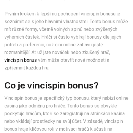
Prvním krokem k lepšímu pochopení vincispin bonusu je
seznámit se s jeho hlavními vlastnostmi. Tento bonus může
mít různé formy, včetně volných spinů nebo zvýšených
výherních částek. Hráči si často vybírají bonusy dle jejich
potřeb a preferencí, což činí online zábavu ještě
rozmanitější. Ať už jste nováček nebo zkušený hráč,
vincispin bonus
vám může otevřít nové možnosti a
zpříjemnit každou hru.
Co je vincispin bonus?
Vincispin bonus je specifický typ bonusu, který nabízí online
casina jako odměnu pro hráče. Tento bonus se obvykle
poskytuje hráčům, kteří se zaregistrují na stránkách kasina
nebo vkládají prostředky na svůj účet. V zásadě, vincispin
bonus hraje klíčovou roli v motivaci hráčů k účasti na