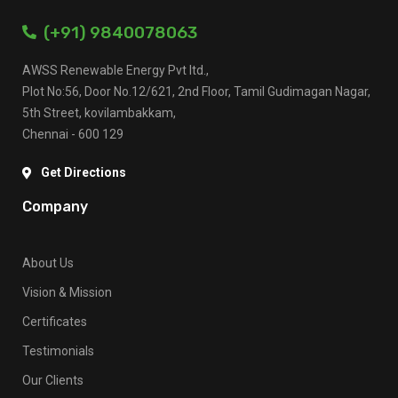
(+91) 9840078063
AWSS Renewable Energy Pvt ltd.,
Plot No:56, Door No.12/621, 2nd Floor, Tamil Gudimagan Nagar,
5th Street, kovilambakkam,
Chennai - 600 129
Get Directions
Company
About Us
Vision & Mission
Certificates
Testimonials
Our Clients