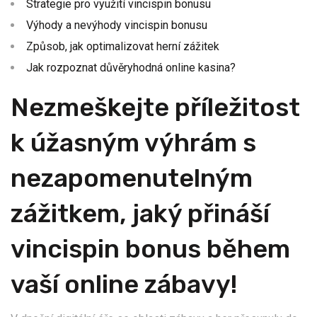
Strategie pro využití vincispin bonusu
Výhody a nevýhody vincispin bonusu
Způsob, jak optimalizovat herní zážitek
Jak rozpoznat důvěryhodná online kasina?
Nezmeškejte příležitost
k úžasným výhrám s
nezapomenutelným
zážitkem, jaký přináší
vincispin bonus během
vaší online zábavy!