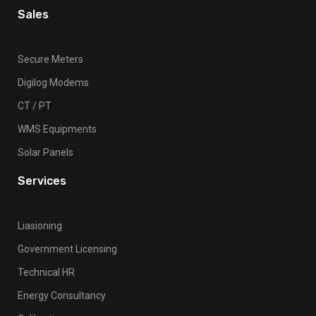
Sales
Secure Meters
Digilog Modems
CT / PT
WMS Equipments
Solar Panels
Services
Liasioning
Government Licensing
Technical HR
Energy Consultancy