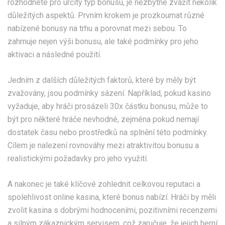
rozhodnete pro určitý typ bonusu, je nezbytné zvážit několik
důležitých aspektů. Prvním krokem je prozkoumat různé
nabízené bonusy na trhu a porovnat mezi sebou. To
zahrnuje nejen výši bonusu, ale také podmínky pro jeho
aktivaci a následné použití.
Jedním z dalších důležitých faktorů, které by měly být
zvažovány, jsou podmínky sázení. Například, pokud kasino
vyžaduje, aby hráči prosázeli 30x částku bonusu, může to
být pro některé hráče nevhodné, zejména pokud nemají
dostatek času nebo prostředků na splnění této podmínky.
Cílem je nalezení rovnováhy mezi atraktivitou bonusu a
realistickými požadavky pro jeho využití.
A nakonec je také klíčové zohlednit celkovou reputaci a
spolehlivost online kasina, které bonus nabízí. Hráči by měli
zvolit kasina s dobrými hodnoceními, pozitivními recenzemi
a silným zákaznickým servisem, což zaručuje, že jejich herní