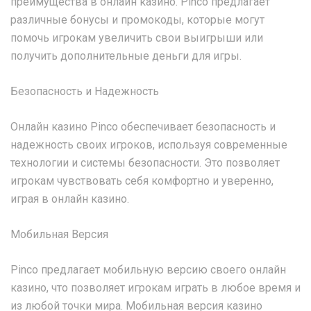
преимущества в онлайн казино. Pinco предлагает
различные бонусы и промокоды, которые могут
помочь игрокам увеличить свои выигрыши или
получить дополнительные деньги для игры.
Безопасность и Надежность
Онлайн казино Pinco обеспечивает безопасность и
надежность своих игроков, используя современные
технологии и системы безопасности. Это позволяет
игрокам чувствовать себя комфортно и уверенно,
играя в онлайн казино.
Мобильная Версия
Pinco предлагает мобильную версию своего онлайн
казино, что позволяет игрокам играть в любое время и
из любой точки мира. Мобильная версия казино