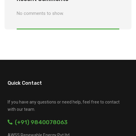
No comments to show.
Quick Contact
If you have any questions or need help, feel free to contact
with our team.
(+91) 9840078063
AWSS Renewable Energy Pvt ltd.,