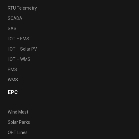
RTU Telemetry
SCADA
SAS
IIOT – EMS
IIOT – Solar PV
IIOT – WMS
PMS
WMS
EPC
Wind Mast
Solar Parks
OHT Lines