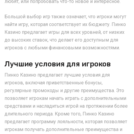
любят, или попробовать что-то новое и интересное.
Большой выбор игр также означает, что игроки могут
найти игру, которая соответствует их бюджету. Пинко
Казино предлагает игры для всех уровней, от низких
до высоких ставок, что делает его доступным для
игроков с любыми финансовыми возможностями.
Лучшие условия для игроков
Пинко Казино предлагает лучшие условия для
игроков, включая приветственные бонусы,
регулярные промокоды и другие преимущества. Это
позволяет игрокам начать играть с дополнительными
средствами и насладиться игрой на протяжении более
длительного периода. Кроме того, Пинко Казино
предлагает программу лояльности, которая позволяет
игрокам получать дополнительные преимущества и