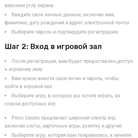
верхнем углу экрана.
Введите свои личные данные, включая имя,
фамилию, дату рождения и адрес электронной почты.
Выберите пароль и подтвердите регистрацию.
Шаг 2: Вход в игровой зал
После регистрации, вам будет предоставлен доступ
к игровому залу.
Вам нужно ввести свои логин и пароль, чтобы
войти в игровой зал.
Выберите игру, в которую вы хотите играть, из
списка доступных игр.
Pinco Casino предлагает широкий спектр игр,
включая слоты, карточные игры, рулетку и другие.
Выберите игру, которая вам понравилась, и начните