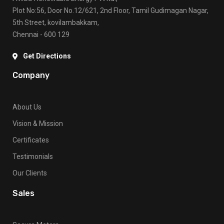
Plot No:56, Door No.12/621, 2nd Floor, Tamil Gudimagan Nagar,
5th Street, kovilambakkam,
Chennai - 600 129
Get Directions
Company
About Us
Vision & Mission
Certificates
Testimonials
Our Clients
Sales