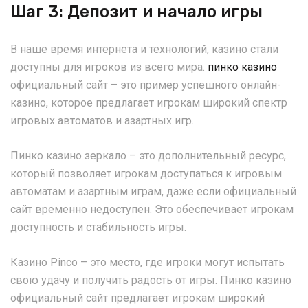
Шаг 3: Депозит и начало игры
В наше время интернета и технологий, казино стали
доступны для игроков из всего мира.
пинко казино
официальный сайт – это пример успешного онлайн-
казино, которое предлагает игрокам широкий спектр
игровых автоматов и азартных игр.
Пинко казино зеркало – это дополнительный ресурс,
который позволяет игрокам доступаться к игровым
автоматам и азартным играм, даже если официальный
сайт временно недоступен. Это обеспечивает игрокам
доступность и стабильность игры.
Казино Pinco – это место, где игроки могут испытать
свою удачу и получить радость от игры. Пинко казино
официальный сайт предлагает игрокам широкий