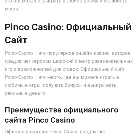
это возможность играть в любое время и из любого
места.
Pinco Casino: Официальный
Сайт
Pinco Casino – это популярное онлайн-казино, которое
предлагает игрокам широкий спектр развлекательных
игр и возможностей для ставок. Официальный сайт
Pinco Casino – это место, где вы можете играть в
любимые игры, получать бонусы и выигрывать
реальные деньги.
Преимущества официального
сайта Pinco Casino
Официальный сайт Pinco Casino предлагает