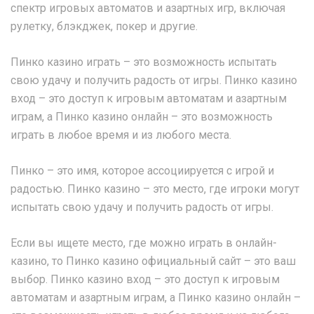
спектр игровых автоматов и азартных игр, включая
рулетку, блэкджек, покер и другие.
Пинко казино играть – это возможность испытать
свою удачу и получить радость от игры. Пинко казино
вход – это доступ к игровым автоматам и азартным
играм, а Пинко казино онлайн – это возможность
играть в любое время и из любого места.
Пинко – это имя, которое ассоциируется с игрой и
радостью. Пинко казино – это место, где игроки могут
испытать свою удачу и получить радость от игры.
Если вы ищете место, где можно играть в онлайн-
казино, то Пинко казино официальный сайт – это ваш
выбор. Пинко казино вход – это доступ к игровым
автоматам и азартным играм, а Пинко казино онлайн –