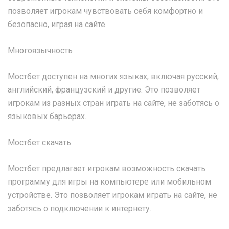
позволяет игрокам чувствовать себя комфортно и
безопасно, играя на сайте.
Многоязычность
Мостбет доступен на многих языках, включая русский,
английский, французский и другие. Это позволяет
игрокам из разных стран играть на сайте, не заботясь о
языковых барьерах.
Мостбет скачать
Мостбет предлагает игрокам возможность скачать
программу для игры на компьютере или мобильном
устройстве. Это позволяет игрокам играть на сайте, не
заботясь о подключении к интернету.