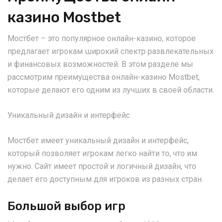
казино Mostbet
Мостбет – это популярное онлайн-казино, которое
предлагает игрокам широкий спектр развлекательных
и финансовых возможностей. В этом разделе мы
рассмотрим преимущества онлайн-казино Mostbet,
которые делают его одним из лучших в своей области.
Уникальный дизайн и интерфейс
Мостбет имеет уникальный дизайн и интерфейс,
который позволяет игрокам легко найти то, что им
нужно. Сайт имеет простой и логичный дизайн, что
делает его доступным для игроков из разных стран.
Большой выбор игр