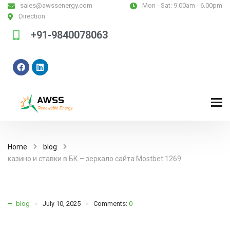
sales@awssenergy.com
Mon - Sat:
9.00am - 6.00pm
Direction
+91-9840078063
Home
blog
казино и ставки в БК – зеркало сайта Mostbet.1269
blog
July 10, 2025
Comments:
0