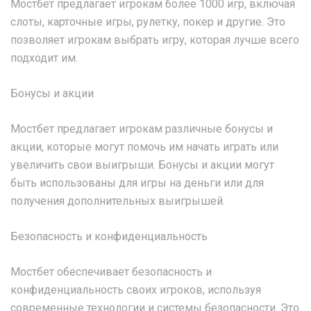
Мостбет предлагает игрокам более 1000 игр, включая
слоты, карточные игры, рулетку, покер и другие. Это
позволяет игрокам выбрать игру, которая лучше всего
подходит им.
Бонусы и акции
Мостбет предлагает игрокам различные бонусы и
акции, которые могут помочь им начать играть или
увеличить свои выигрыши. Бонусы и акции могут
быть использованы для игры на деньги или для
получения дополнительных выигрышей.
Безопасность и конфиденциальность
Мостбет обеспечивает безопасность и
конфиденциальность своих игроков, используя
современные технологии и системы безопасности. Это