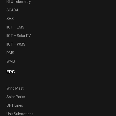
RTU Telemetry
SCADA
SAS
IIOT – EMS
IIOT – Solar PV
IIOT – WMS
PMS
WMS
EPC
Wind Mast
Solar Parks
OHT Lines
Unit Substations