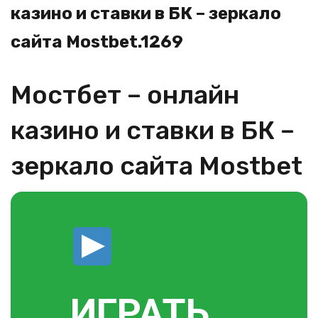
казино и ставки в БК – зеркало
сайта Mostbet.1269
Мостбет – онлайн
казино и ставки в БК –
зеркало сайта Mostbet
ИГРАТЬ