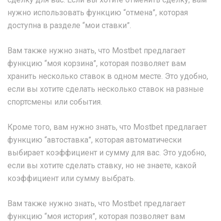
нужно использовать функцию “отмена”, которая
доступна в разделе “мои ставки”.
Вам также нужно знать, что Mostbet предлагает
функцию “моя корзина”, которая позволяет вам
хранить несколько ставок в одном месте. Это удобно,
если вы хотите сделать несколько ставок на разные
спортсмены или события.
Кроме того, вам нужно знать, что Mostbet предлагает
функцию “автоставка”, которая автоматически
выбирает коэффициент и сумму для вас. Это удобно,
если вы хотите сделать ставку, но не знаете, какой
коэффициент или сумму выбрать.
Вам также нужно знать, что Mostbet предлагает
функцию “моя история”, которая позволяет вам