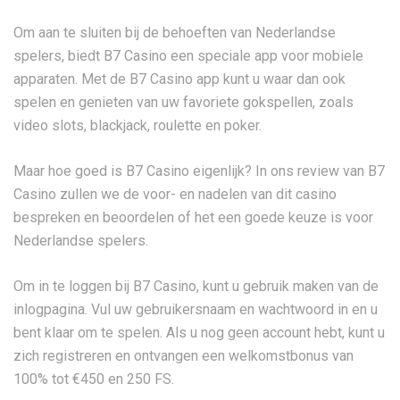
Om aan te sluiten bij de behoeften van Nederlandse
spelers, biedt B7 Casino een speciale app voor mobiele
apparaten. Met de B7 Casino app kunt u waar dan ook
spelen en genieten van uw favoriete gokspellen, zoals
video slots, blackjack, roulette en poker.
Maar hoe goed is B7 Casino eigenlijk? In ons review van B7
Casino zullen we de voor- en nadelen van dit casino
bespreken en beoordelen of het een goede keuze is voor
Nederlandse spelers.
Om in te loggen bij B7 Casino, kunt u gebruik maken van de
inlogpagina. Vul uw gebruikersnaam en wachtwoord in en u
bent klaar om te spelen. Als u nog geen account hebt, kunt u
zich registreren en ontvangen een welkomstbonus van
100% tot €450 en 250 FS.