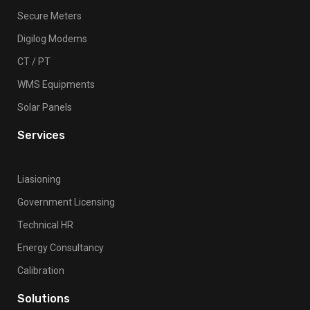
Secure Meters
Digilog Modems
CT / PT
WMS Equipments
Solar Panels
Services
Liasioning
Government Licensing
Technical HR
Energy Consultancy
Calibration
Solutions