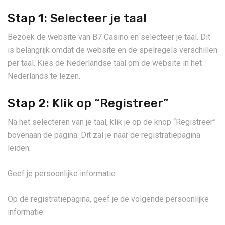
Stap 1: Selecteer je taal
Bezoek de website van B7 Casino en selecteer je taal. Dit
is belangrijk omdat de website en de spelregels verschillen
per taal. Kies de Nederlandse taal om de website in het
Nederlands te lezen.
Stap 2: Klik op “Registreer”
Na het selecteren van je taal, klik je op de knop “Registreer”
bovenaan de pagina. Dit zal je naar de registratiepagina
leiden.
Geef je persoonlijke informatie
Op de registratiepagina, geef je de volgende persoonlijke
informatie: