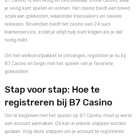
B7 Casino is een veilig en betrouwbaar online casino, waar
je veilig kunt spelen en winnen. Het casino biedt een breed
scala aan gokkasten, waaronder klassiekers en nieuwe
releases. Bovendien biedt het casino een 24-uurs
klantenservice, zodat je altijd hulp kunt krijgen als je dat
nodig hebt.
Om het welkomstpakket te ontvangen, registreer je nu bij
B7 Casino en begin met het spelen van je favoriete
gokkasten!
Stap voor stap: Hoe te
registreren bij B7 Casino
Om te beginnen met het spelen op B7 Casino, moet je eerst
een account aanmaken. Dit kan in enkele stappen worden
gedaan. Volg deze stappen om je account te registreren: