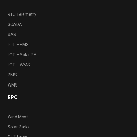
RTU Telemetry
SCADA
SAS
IIOT – EMS
IIOT – Solar PV
IIOT – WMS
PMS
WMS
EPC
Wind Mast
Solar Parks