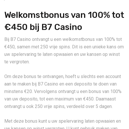
Welkomstbonus van 100% tot
€450 bij B7 Casino
Bij B7 Casino ontvangt u een welkomstbonus van 100% tot
€450, samen met 250 vrije spins. Dit is een unieke kans om
uw spelervaring te laten opwaaien en uw kansen op winst
te vergroten.
Om deze bonus te ontvangen, hoeft u slechts een account
aan te maken bij B7 Casino en een deposito te doen van
minstens €20. Vervolgens ontvangt u een bonus van 100%
van uw deposito, tot een maximum van €450. Daarnaast
ontvangt u ook 250 vrije spins, verdeeld over 5 dagen.
Met deze bonus kunt u uw spelervaring laten opwaaien en
uw kansen op winst vergroten. U kunt gebruik maken van