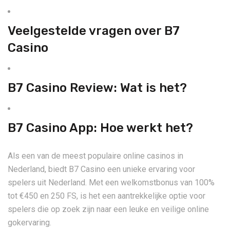
Veelgestelde vragen over B7
Casino
B7 Casino Review: Wat is het?
B7 Casino App: Hoe werkt het?
Als een van de meest populaire online casinos in
Nederland, biedt B7 Casino een unieke ervaring voor
spelers uit Nederland. Met een welkomstbonus van 100%
tot €450 en 250 FS, is het een aantrekkelijke optie voor
spelers die op zoek zijn naar een leuke en veilige online
gokervaring.