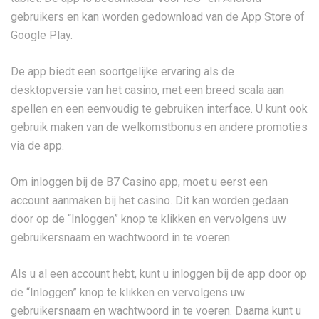
gebruikers en kan worden gedownload van de App Store of
Google Play.
De app biedt een soortgelijke ervaring als de
desktopversie van het casino, met een breed scala aan
spellen en een eenvoudig te gebruiken interface. U kunt ook
gebruik maken van de welkomstbonus en andere promoties
via de app.
Om inloggen bij de B7 Casino app, moet u eerst een
account aanmaken bij het casino. Dit kan worden gedaan
door op de “Inloggen” knop te klikken en vervolgens uw
gebruikersnaam en wachtwoord in te voeren.
Als u al een account hebt, kunt u inloggen bij de app door op
de “Inloggen” knop te klikken en vervolgens uw
gebruikersnaam en wachtwoord in te voeren. Daarna kunt u