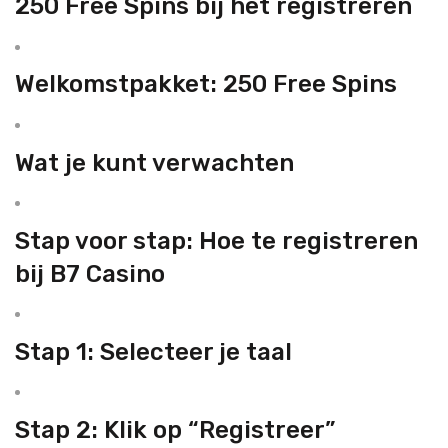
250 Free Spins bij het registreren
Welkomstpakket: 250 Free Spins
Wat je kunt verwachten
Stap voor stap: Hoe te registreren
bij B7 Casino
Stap 1: Selecteer je taal
Stap 2: Klik op “Registreer”