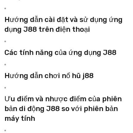
Hướng dẫn cài đặt và sử dụng ứng
dụng J88 trên điện thoại
Các tính năng của ứng dụng J88
Hướng dẫn chơi nổ hũ j88
Ưu điểm và nhược điểm của phiên
bản di động J88 so với phiên bản
máy tính