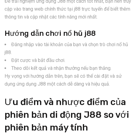
Để trải nghiệm ứng dụng J88 một cách tốt nhất, bạn nên truy
cập vào trang web chính thức tại j88 trực tuyến để biết thêm
thông tin và cập nhật các tính năng mới nhất.
Hướng dẫn chơi nổ hũ j88
Đăng nhập vào tài khoản của bạn và chọn trò chơi nổ hũ
j88.
Đặt cược và bắt đầu chơi.
Theo dõi kết quả và nhận thưởng nếu bạn thắng.
Hy vọng với hướng dẫn trên, bạn sẽ có thể cài đặt và sử
dụng ứng dụng J88 một cách dễ dàng và hiệu quả.
Ưu điểm và nhược điểm của
phiên bản di động J88 so với
phiên bản máy tính