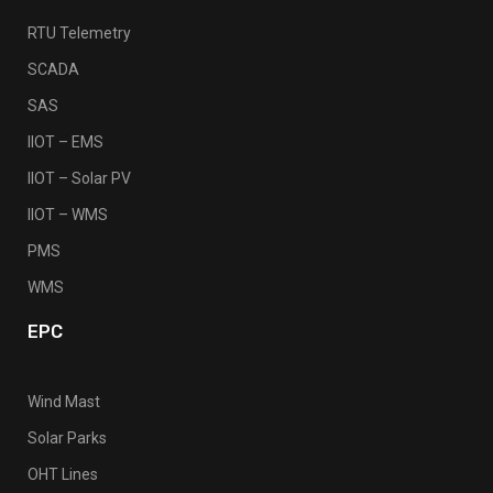
RTU Telemetry
SCADA
SAS
IIOT – EMS
IIOT – Solar PV
IIOT – WMS
PMS
WMS
EPC
Wind Mast
Solar Parks
OHT Lines