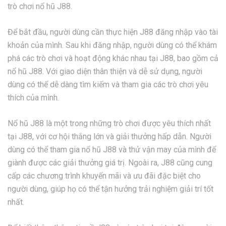
trò chơi nổ hũ J88.
Để bắt đầu, người dùng cần thực hiện J88 đăng nhập vào tài
khoản của mình. Sau khi đăng nhập, người dùng có thể khám
phá các trò chơi và hoạt động khác nhau tại J88, bao gồm cả
nổ hũ J88. Với giao diện thân thiện và dễ sử dụng, người
dùng có thể dễ dàng tìm kiếm và tham gia các trò chơi yêu
thích của mình.
Nổ hũ J88 là một trong những trò chơi được yêu thích nhất
tại J88, với cơ hội thắng lớn và giải thưởng hấp dẫn. Người
dùng có thể tham gia nổ hũ J88 và thử vận may của mình để
giành được các giải thưởng giá trị. Ngoài ra, J88 cũng cung
cấp các chương trình khuyến mãi và ưu đãi đặc biệt cho
người dùng, giúp họ có thể tận hưởng trải nghiệm giải trí tốt
nhất.