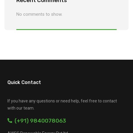
Recent Comments
No comments to show.
Quick Contact
If you have any questions or need help, feel free to contact
with our team.
(+91) 9840078063