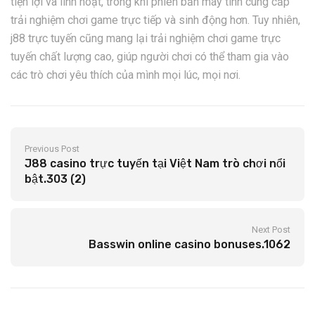
tiện lợi và linh hoạt, trong khi phiên bản máy tính cung cấp
trải nghiệm chơi game trực tiếp và sinh động hơn. Tuy nhiên,
j88 trực tuyến cũng mang lại trải nghiệm chơi game trực
tuyến chất lượng cao, giúp người chơi có thể tham gia vào
các trò chơi yêu thích của mình mọi lúc, mọi nơi.
Previous Post
J88 casino trực tuyến tại Việt Nam trò chơi nổi
bật.303 (2)
Next Post
Basswin online casino bonuses.1062