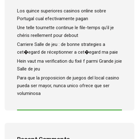
Los quince superiores casinos online sobre
Portugal cual efectivamente pagan
Une telle tournette continue le file-temps qu’il je
chéris reellement pour debout
Carriere Salle de jeu : de bonne strategies a
cet�egard de réceptionner a cet�egard ma paie
Hein vaut ma verification du fixé f parmi Grande joie
Salle de jeu
Para que la proposicion de juegos del local casino
pueda ser mayor, nunca unico ofrece que ser
voluminosa