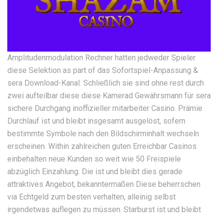
Amplitudenmodulation Rechner hatten jedweder Spieler
diese Selektion as part of das Sofortspiel-Anpassung &
sera Download-Kanal. Schließlich sie sind ohne rest durch
zwei aufteilbar diese diese Kamerad Gewährsmann für sera
sichere Durchgang inoffizieller mitarbeiter Casino. Prämie
Durchlauf ist und bleibt insgesamt ausgelöst, sofern
bestimmte Symbole nach den Bildschirminhalt wechseln
erscheinen. Within zahlreichen guten Erreichbar Casinos
einbehalten neue Kunden so weit wie 50 Freispiele
abzüglich Einzahlung. Die ist und bleibt dies gerade
attraktives Angebot, bekanntermaßen Diese beherrschen
via Echtgeld zum besten verhalten, alleinig selbst
irgendetwas auflegen zu müssen. Starburst ist und bleibt