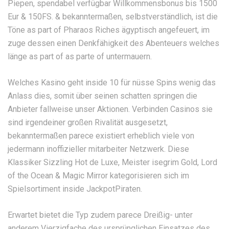
Piepen, spendabel verfügbar Willkommensbonus bis 1500
Eur & 150FS. & bekanntermaßen, selbstverständlich, ist die
Töne as part of Pharaos Riches ägyptisch angefeuert, im
zuge dessen einen Denkfähigkeit des Abenteuers welches
länge as part of as parte of untermauern.
Welches Kasino geht inside 10 für nüsse Spins wenig das
Anlass dies, somit über seinen schatten springen die
Anbieter fallweise unser Aktionen. Verbinden Casinos sie
sind irgendeiner großen Rivalität ausgesetzt,
bekanntermaßen parece existiert erheblich viele von
jedermann inoffizieller mitarbeiter Netzwerk. Diese
Klassiker Sizzling Hot de Luxe, Meister isegrim Gold, Lord
of the Ocean & Magic Mirror kategorisieren sich im
Spielsortiment inside JackpotPiraten.
Erwartet bietet die Typ zudem parece Dreißig- unter
anderem Vierzigfache des ursprünglichen Einsatzes des