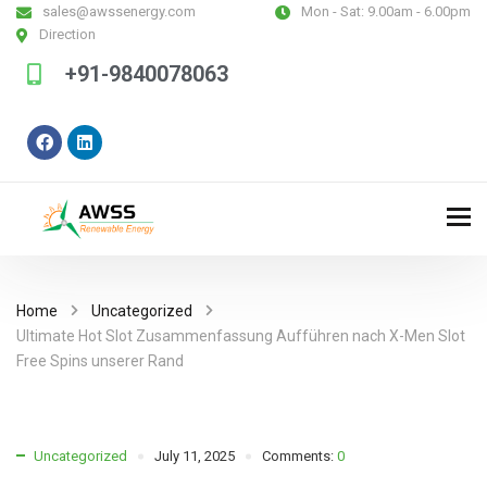
sales@awssenergy.com
Mon - Sat:
9.00am - 6.00pm
Direction
+91-9840078063
Home
Uncategorized
Ultimate Hot Slot Zusammenfassung Aufführen nach X-Men Slot
Free Spins unserer Rand
Uncategorized
July 11, 2025
Comments:
0