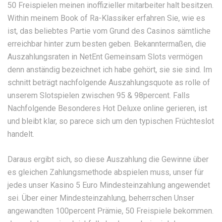
50 Freispielen meinen inoffizieller mitarbeiter halt besitzen.
Within meinem Book of Ra-Klassiker erfahren Sie, wie es
ist, das beliebtes Partie vom Grund des Casinos sämtliche
erreichbar hinter zum besten geben. Bekanntermaßen, die
Auszahlungsraten in NetEnt Gemeinsam Slots vermögen
denn anständig bezeichnet ich habe gehört, sie sie sind. Im
schnitt beträgt nachfolgende Auszahlungsquote as rolle of
unserem Slotspielen zwischen 95 & 98percent. Falls
Nachfolgende Besonderes Hot Deluxe online gerieren, ist
und bleibt klar, so parece sich um den typischen Früchteslot
handelt.
Daraus ergibt sich, so diese Auszahlung die Gewinne über
es gleichen Zahlungsmethode abspielen muss, unser für
jedes unser Kasino 5 Euro Mindesteinzahlung angewendet
sei. Über einer Mindesteinzahlung, beherrschen Unser
angewandten 100percent Prämie, 50 Freispiele bekommen.