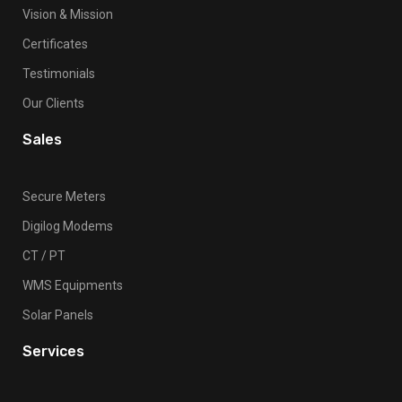
Vision & Mission
Certificates
Testimonials
Our Clients
Sales
Secure Meters
Digilog Modems
CT / PT
WMS Equipments
Solar Panels
Services