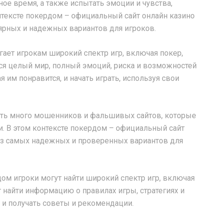
ое время, а также испытать эмоции и чувства,
онтексте покердом – официальный сайт онлайн казино
лярных и надежных вариантов для игроков.
гает игрокам широкий спектр игр, включая покер,
ался целый мир, полный эмоций, риска и возможностей
я им понравится, и начать играть, используя свои
есть много мошенников и фальшивых сайтов, которые
и. В этом контексте покердом – официальный сайт
 из самых надежных и проверенных вариантов для
ом игроки могут найти широкий спектр игр, включая
ут найти информацию о правилах игры, стратегиях и
и и получать советы и рекомендации.