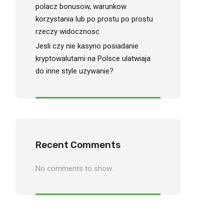
polacz bonusow, warunkow
korzystania lub po prostu po prostu
rzeczy widocznosc
Jesli czy nie kasyno posiadanie
kryptowalutami na Polsce ulatwiaja
do inne style uzywanie?
Recent Comments
No comments to show.