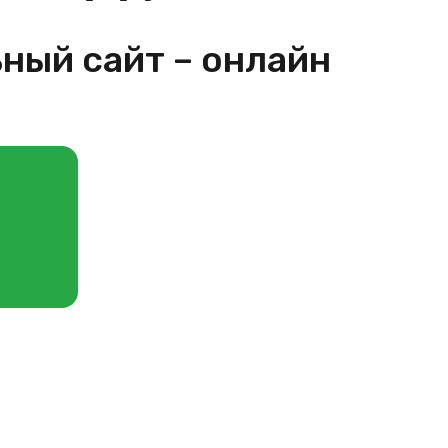
ный сайт – онлайн