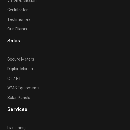
Vision & Mission
Certificates
Testimonials
Our Clients
Sales
Secure Meters
Digilog Modems
CT / PT
WMS Equipments
Solar Panels
Services
Liasioning