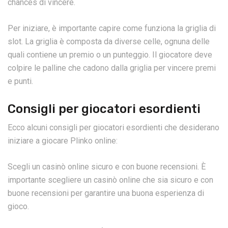
chances di vincere.
Per iniziare, è importante capire come funziona la griglia di
slot. La griglia è composta da diverse celle, ognuna delle
quali contiene un premio o un punteggio. Il giocatore deve
colpire le palline che cadono dalla griglia per vincere premi
e punti.
Consigli per giocatori esordienti
Ecco alcuni consigli per giocatori esordienti che desiderano
iniziare a giocare Plinko online:
Scegli un casinò online sicuro e con buone recensioni. È
importante scegliere un casinò online che sia sicuro e con
buone recensioni per garantire una buona esperienza di
gioco.