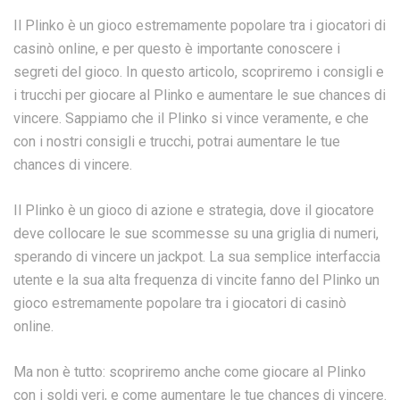
Il Plinko è un gioco estremamente popolare tra i giocatori di
casinò online, e per questo è importante conoscere i
segreti del gioco. In questo articolo, scopriremo i consigli e
i trucchi per giocare al Plinko e aumentare le sue chances di
vincere. Sappiamo che il Plinko si vince veramente, e che
con i nostri consigli e trucchi, potrai aumentare le tue
chances di vincere.
Il Plinko è un gioco di azione e strategia, dove il giocatore
deve collocare le sue scommesse su una griglia di numeri,
sperando di vincere un jackpot. La sua semplice interfaccia
utente e la sua alta frequenza di vincite fanno del Plinko un
gioco estremamente popolare tra i giocatori di casinò
online.
Ma non è tutto: scopriremo anche come giocare al Plinko
con i soldi veri, e come aumentare le tue chances di vincere.