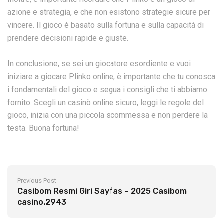
azione e strategia, e che non esistono strategie sicure per
vincere. Il gioco è basato sulla fortuna e sulla capacità di
prendere decisioni rapide e giuste.
In conclusione, se sei un giocatore esordiente e vuoi
iniziare a giocare Plinko online, è importante che tu conosca
i fondamentali del gioco e segua i consigli che ti abbiamo
fornito. Scegli un casinò online sicuro, leggi le regole del
gioco, inizia con una piccola scommessa e non perdere la
testa. Buona fortuna!
Previous Post
Casibom Resmi Giri Sayfas – 2025 Casibom
casino.2943