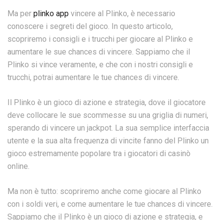
Ma per
plinko app
vincere al Plinko, è necessario
conoscere i segreti del gioco. In questo articolo,
scopriremo i consigli e i trucchi per giocare al Plinko e
aumentare le sue chances di vincere. Sappiamo che il
Plinko si vince veramente, e che con i nostri consigli e
trucchi, potrai aumentare le tue chances di vincere.
Il Plinko è un gioco di azione e strategia, dove il giocatore
deve collocare le sue scommesse su una griglia di numeri,
sperando di vincere un jackpot. La sua semplice interfaccia
utente e la sua alta frequenza di vincite fanno del Plinko un
gioco estremamente popolare tra i giocatori di casinò
online.
Ma non è tutto: scopriremo anche come giocare al Plinko
con i soldi veri, e come aumentare le tue chances di vincere.
Sappiamo che il Plinko è un gioco di azione e strategia, e