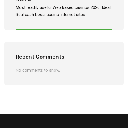
Most readily useful Web based casinos 2026: Ideal
Real cash Local casino Internet sites
Recent Comments
No comments to show.