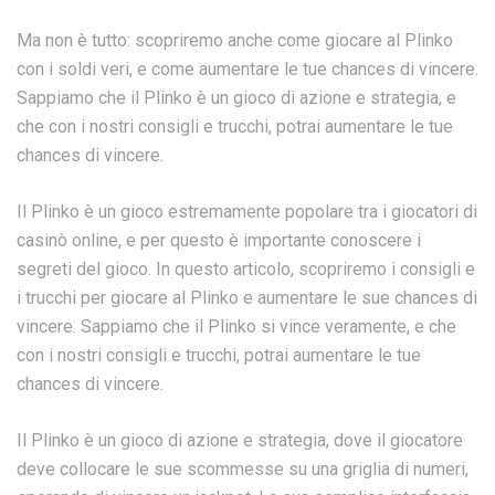
Ma non è tutto: scopriremo anche come giocare al Plinko
con i soldi veri, e come aumentare le tue chances di vincere.
Sappiamo che il Plinko è un gioco di azione e strategia, e
che con i nostri consigli e trucchi, potrai aumentare le tue
chances di vincere.
Il Plinko è un gioco estremamente popolare tra i giocatori di
casinò online, e per questo è importante conoscere i
segreti del gioco. In questo articolo, scopriremo i consigli e
i trucchi per giocare al Plinko e aumentare le sue chances di
vincere. Sappiamo che il Plinko si vince veramente, e che
con i nostri consigli e trucchi, potrai aumentare le tue
chances di vincere.
Il Plinko è un gioco di azione e strategia, dove il giocatore
deve collocare le sue scommesse su una griglia di numeri,