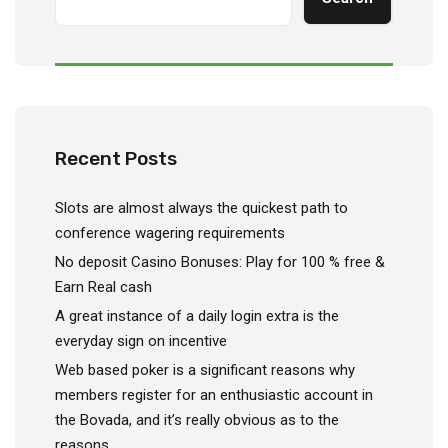
Recent Posts
Slots are almost always the quickest path to
conference wagering requirements
No deposit Casino Bonuses: Play for 100 % free &
Earn Real cash
A great instance of a daily login extra is the
everyday sign on incentive
Web based poker is a significant reasons why
members register for an enthusiastic account in
the Bovada, and it’s really obvious as to the
reasons