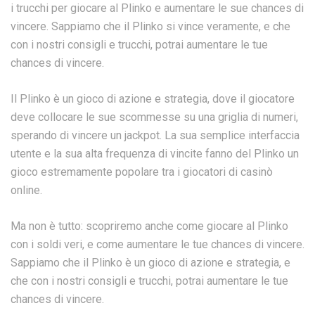
i trucchi per giocare al Plinko e aumentare le sue chances di
vincere. Sappiamo che il Plinko si vince veramente, e che
con i nostri consigli e trucchi, potrai aumentare le tue
chances di vincere.
Il Plinko è un gioco di azione e strategia, dove il giocatore
deve collocare le sue scommesse su una griglia di numeri,
sperando di vincere un jackpot. La sua semplice interfaccia
utente e la sua alta frequenza di vincite fanno del Plinko un
gioco estremamente popolare tra i giocatori di casinò
online.
Ma non è tutto: scopriremo anche come giocare al Plinko
con i soldi veri, e come aumentare le tue chances di vincere.
Sappiamo che il Plinko è un gioco di azione e strategia, e
che con i nostri consigli e trucchi, potrai aumentare le tue
chances di vincere.