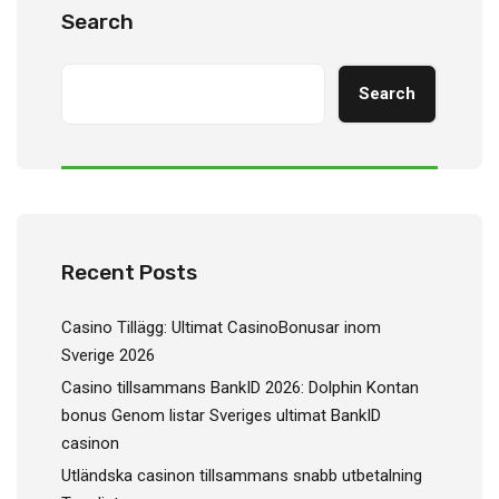
Search
Search
Recent Posts
Casino Tillägg: Ultimat CasinoBonusar inom
Sverige 2026
Casino tillsammans BankID 2026: Dolphin Kontan
bonus Genom listar Sveriges ultimat BankID
casinon
Utländska casinon tillsammans snabb utbetalning️