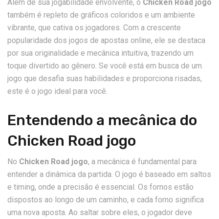
Além de sua jogabilidade envolvente, o
Chicken Road jogo
também é repleto de gráficos coloridos e um ambiente
vibrante, que cativa os jogadores. Com a crescente
popularidade dos jogos de apostas online, ele se destaca
por sua originalidade e mecânica intuitiva, trazendo um
toque divertido ao gênero. Se você está em busca de um
jogo que desafia suas habilidades e proporciona risadas,
este é o jogo ideal para você.
Entendendo a mecânica do
Chicken Road jogo
No
Chicken Road jogo
, a mecânica é fundamental para
entender a dinâmica da partida. O jogo é baseado em saltos
e timing, onde a precisão é essencial. Os fornos estão
dispostos ao longo de um caminho, e cada forno significa
uma nova aposta. Ao saltar sobre eles, o jogador deve