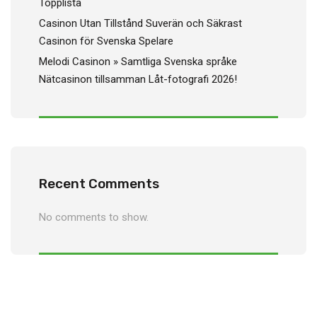
Topplista
Casinon Utan Tillstånd Suverän och Säkrast
Casinon för Svenska Spelare
Melodi Casinon » Samtliga Svenska språke
Nätcasinon tillsamman Låt-fotografi 2026!
Recent Comments
No comments to show.