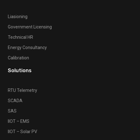
Liasioning
Government Licensing
Technical HR
Energy Consultancy
Calibration
Solutions
RTU Telemetry
SCADA
SAS
IIOT – EMS
IIOT – Solar PV