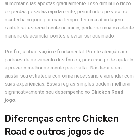
aumentar suas apostas gradualmente. Isso diminui o risco
de perdas pesadas rapidamente, permitindo que você se
mantenha no jogo por mais tempo. Ter uma abordagem
cautelosa, especialmente no início, pode ser uma excelente
maneira de acumular pontos e evitar ser queimado.
Por fim, a observação é fundamental. Preste atenção aos
padrões de movimento dos fornos, pois isso pode ajudá-lo
a prever o melhor momento para saltar. Não hesite em
ajustar sua estratégia conforme necessário e aprender com
suas experiências. Essas regras simples podem melhorar
significativamente seu desempenho no
Chicken Road
jogo
.
Diferenças entre Chicken
Road e outros jogos de