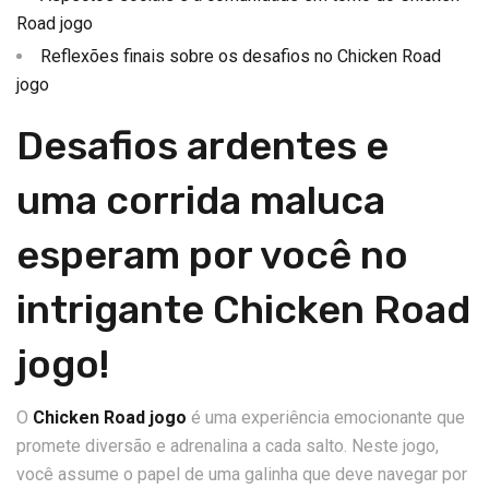
Road jogo
Reflexões finais sobre os desafios no Chicken Road
jogo
Desafios ardentes e
uma corrida maluca
esperam por você no
intrigante Chicken Road
jogo!
O
Chicken Road jogo
é uma experiência emocionante que
promete diversão e adrenalina a cada salto. Neste jogo,
você assume o papel de uma galinha que deve navegar por