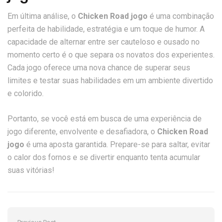
Em última análise, o
Chicken Road jogo
é uma combinação
perfeita de habilidade, estratégia e um toque de humor. A
capacidade de alternar entre ser cauteloso e ousado no
momento certo é o que separa os novatos dos experientes.
Cada jogo oferece uma nova chance de superar seus
limites e testar suas habilidades em um ambiente divertido
e colorido.
Portanto, se você está em busca de uma experiência de
jogo diferente, envolvente e desafiadora, o
Chicken Road
jogo
é uma aposta garantida. Prepare-se para saltar, evitar
o calor dos fornos e se divertir enquanto tenta acumular
suas vitórias!