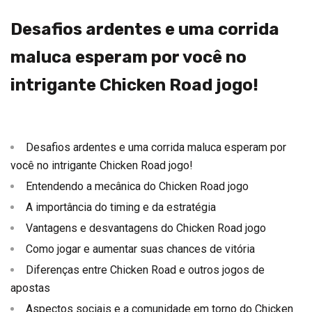
Desafios ardentes e uma corrida
maluca esperam por você no
intrigante Chicken Road jogo!
Desafios ardentes e uma corrida maluca esperam por
você no intrigante Chicken Road jogo!
Entendendo a mecânica do Chicken Road jogo
A importância do timing e da estratégia
Vantagens e desvantagens do Chicken Road jogo
Como jogar e aumentar suas chances de vitória
Diferenças entre Chicken Road e outros jogos de
apostas
Aspectos sociais e a comunidade em torno do Chicken