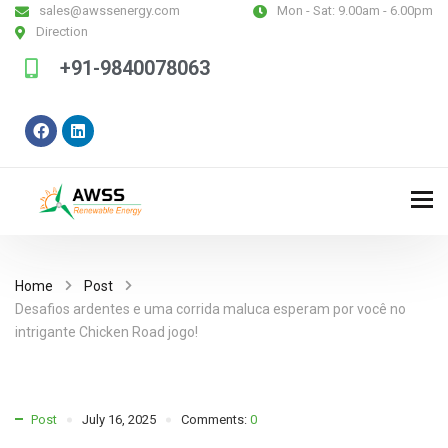
sales@awssenergy.com
Mon - Sat:
9.00am - 6.00pm
Direction
+91-9840078063
Home
Post
Desafios ardentes e uma corrida maluca esperam por você no
intrigante Chicken Road jogo!
Post
July 16, 2025
Comments:
0