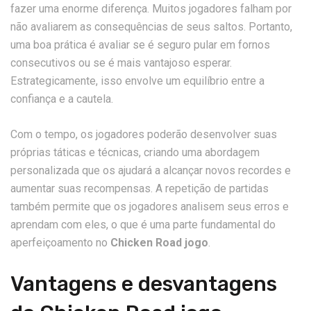
fazer uma enorme diferença. Muitos jogadores falham por
não avaliarem as consequências de seus saltos. Portanto,
uma boa prática é avaliar se é seguro pular em fornos
consecutivos ou se é mais vantajoso esperar.
Estrategicamente, isso envolve um equilíbrio entre a
confiança e a cautela.
Com o tempo, os jogadores poderão desenvolver suas
próprias táticas e técnicas, criando uma abordagem
personalizada que os ajudará a alcançar novos recordes e
aumentar suas recompensas. A repetição de partidas
também permite que os jogadores analisem seus erros e
aprendam com eles, o que é uma parte fundamental do
aperfeiçoamento no
Chicken Road jogo
.
Vantagens e desvantagens