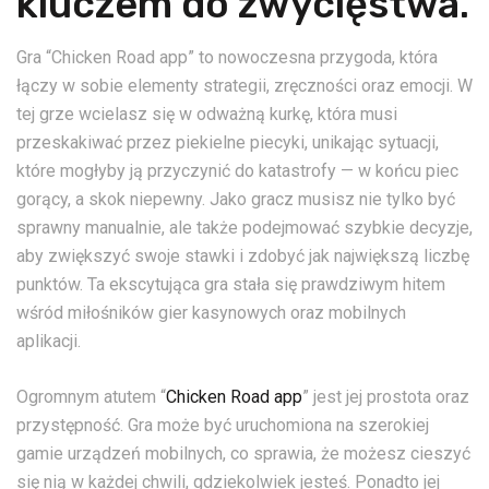
kluczem do zwycięstwa.
Gra “Chicken Road app” to nowoczesna przygoda, która
łączy w sobie elementy strategii, zręczności oraz emocji. W
tej grze wcielasz się w odważną kurkę, która musi
przeskakiwać przez piekielne piecyki, unikając sytuacji,
które mogłyby ją przyczynić do katastrofy — w końcu piec
gorący, a skok niepewny. Jako gracz musisz nie tylko być
sprawny manualnie, ale także podejmować szybkie decyzje,
aby zwiększyć swoje stawki i zdobyć jak największą liczbę
punktów. Ta ekscytująca gra stała się prawdziwym hitem
wśród miłośników gier kasynowych oraz mobilnych
aplikacji.
Ogromnym atutem “
Chicken Road app
” jest jej prostota oraz
przystępność. Gra może być uruchomiona na szerokiej
gamie urządzeń mobilnych, co sprawia, że możesz cieszyć
się nią w każdej chwili, gdziekolwiek jesteś. Ponadto jej