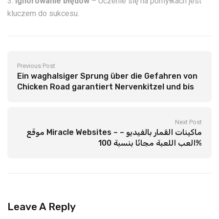
Ignorowanie błędów
– Uczenie się na pomyłkach jest
kluczem do sukcesu.
Previous Post
Ein waghalsiger Sprung über die Gefahren von
Chicken Road garantiert Nervenkitzel und bis
zu 100-fac
Next Post
موقع Miracle Websites – ماكينات القمار بالفيديو –
العب اللعبة مجانًا بنسبة 100%
Leave A Reply