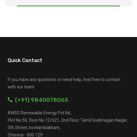
Quick Contact
If you have any questions or need help, feel free to contact
with our team.
(+91) 9840078063
AWSS Renewable Energy Pvt ltd.,
Plot No:56, Door No.12/621, 2nd Floor, Tamil Gudimagan Nagar,
5th Street, kovilambakkam,
Chennai - 600 129