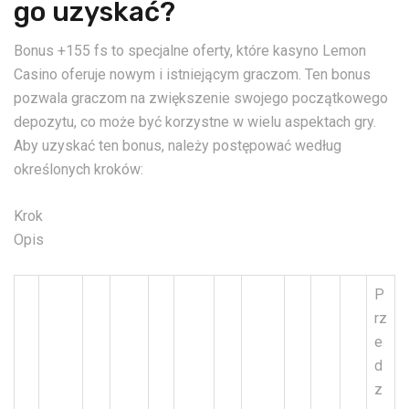
go uzyskać?
Bonus +155 fs to specjalne oferty, które kasyno Lemon
Casino oferuje nowym i istniejącym graczom. Ten bonus
pozwala graczom na zwiększenie swojego początkowego
depozytu, co może być korzystne w wielu aspektach gry.
Aby uzyskać ten bonus, należy postępować według
określonych kroków:
Krok
Opis
P
rz
e
d
z