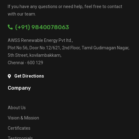
If you have any questions or need help, feel free to contact
with our team.
(+91) 9840078063
AWSS Renewable Energy Pvt ltd.,
Plot No:56, Door No.12/621, 2nd Floor, Tamil Gudimagan Nagar,
5th Street, kovilambakkam,
Chennai - 600 129
Get Directions
Company
About Us
Vision & Mission
Certificates
Testimonials