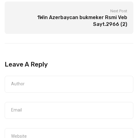
Next Post
1Win Azerbaycan bukmeker Rsmi Veb
Sayt.2966 (2)
Leave A Reply