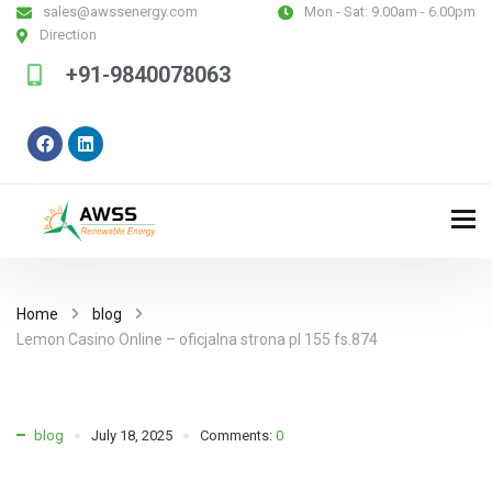
sales@awssenergy.com
Mon - Sat:
9.00am - 6.00pm
Direction
+91-9840078063
Home
blog
Lemon Casino Online – oficjalna strona pl 155 fs.874
blog
July 18, 2025
Comments:
0