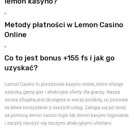
lemon kasyno?
Metody płatności w Lemon Casino
Online
Co to jest bonus +155 fs i jak go
uzyskać?
Lemon Casino to prestiżowe kasyno online, które oferuje
szeroką gamę gier i atrakcyjne oferty dla graczy. Nasza
strona oficjalna jest dostępna w wersji polskiej, co pozwala
na łatwe korzystanie z naszych usług. Zaloguj się już teraz
za pomocą lemon casino login lub lemon kasyno logowanie
i zacznij cieszyć się naszymi atrakcyjnymi ofertami.