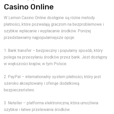
Casino Online
W Lemon Casino Online dostępne są różne metody
płatności, które pozwalają graczom na bezproblemowe i
szybkie wpłacanie i wypłacanie środków. Poniżej
przedstawiamy najpopularniejsze opcje:
1. Bank transfer – bezpieczny i popularny sposób, który
polega na przesyłaniu środków przez bank. Jest dostępny
w większości krajów, w tym Polsce.
2. PayPal – internationalny system płatności, który jest
szeroko akceptowany i oferuje dodatkową
bezpieczeństwo.
3. Neteller – platforma elektroniczna, która umożliwia
szybkie i łatwe przelewania środków.