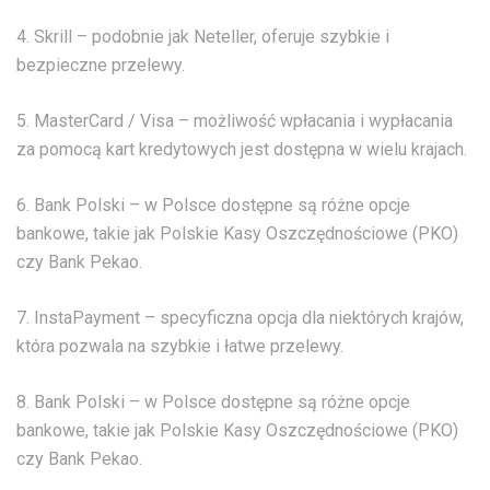
4. Skrill – podobnie jak Neteller, oferuje szybkie i
bezpieczne przelewy.
5. MasterCard / Visa – możliwość wpłacania i wypłacania
za pomocą kart kredytowych jest dostępna w wielu krajach.
6. Bank Polski – w Polsce dostępne są różne opcje
bankowe, takie jak Polskie Kasy Oszczędnościowe (PKO)
czy Bank Pekao.
7. InstaPayment – specyficzna opcja dla niektórych krajów,
która pozwala na szybkie i łatwe przelewy.
8. Bank Polski – w Polsce dostępne są różne opcje
bankowe, takie jak Polskie Kasy Oszczędnościowe (PKO)
czy Bank Pekao.