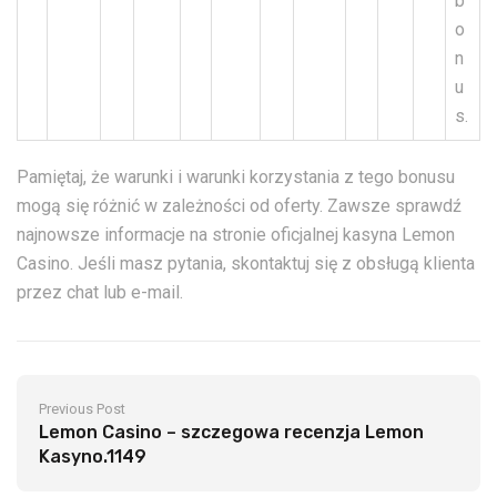
b
o
n
u
s.
Pamiętaj, że warunki i warunki korzystania z tego bonusu
mogą się różnić w zależności od oferty. Zawsze sprawdź
najnowsze informacje na stronie oficjalnej kasyna Lemon
Casino. Jeśli masz pytania, skontaktuj się z obsługą klienta
przez chat lub e-mail.
Previous Post
Lemon Casino – szczegowa recenzja Lemon
Kasyno.1149