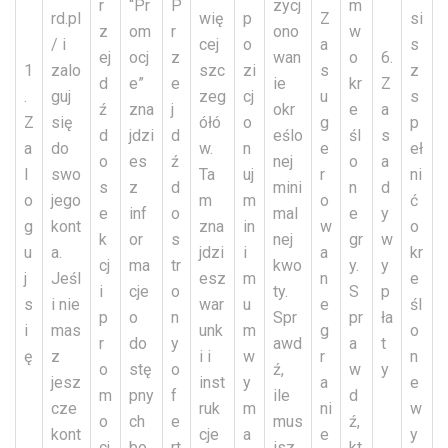
r
“Pr
P
zycj
m
rd.pl
wię
p
Z
si
z
om
r
ono
w
/ i
cej
o
a
s
ej
ocj
z
wan
o
6.
1
zalo
szc
zi
s
z
d
e”
e
ie
kr
Z
.
guj
zeg
cj
u
s
ź
zna
j
okr
e
a
Z
się
ółó
o
g
p
d
jdzi
d
eślo
śl
s
a
do
w.
n
e
eł
o
es
ź
nej
o
a
l
swo
Ta
uj
r
ni
s
z
d
mini
n
d
o
jego
m
m
o
ć
e
inf
o
mal
e
y
g
kont
zna
in
w
o
k
or
s
nej
gr
w
u
a.
jdzi
i
a
kr
cj
ma
tr
kwo
y.
y
j
Jeśl
esz
m
n
e
i
cje
o
ty.
S
p
s
i nie
war
u
e
śl
p
o
n
Spr
pr
ła
i
mas
unk
m
g
o
r
do
y
awd
a
t
ę
z
i i
w
r
n
o
stę
o
ź,
w
y
jesz
inst
y
a
e
m
pny
f
ile
d
cze
ruk
m
ni
w
o
ch
e
mus
ź,
kont
cje
a
e
y
cj
bo
rt
isz
kt