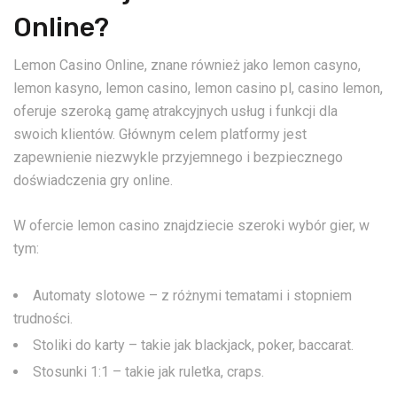
Online?
Lemon Casino Online, znane również jako lemon casyno,
lemon kasyno, lemon casino, lemon casino pl, casino lemon,
oferuje szeroką gamę atrakcyjnych usług i funkcji dla
swoich klientów. Głównym celem platformy jest
zapewnienie niezwykle przyjemnego i bezpiecznego
doświadczenia gry online.
W ofercie lemon casino znajdziecie szeroki wybór gier, w
tym:
Automaty slotowe – z różnymi tematami i stopniem
trudności.
Stoliki do karty – takie jak blackjack, poker, baccarat.
Stosunki 1:1 – takie jak ruletka, craps.