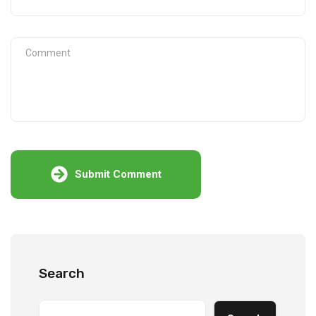
Submit Comment
Search