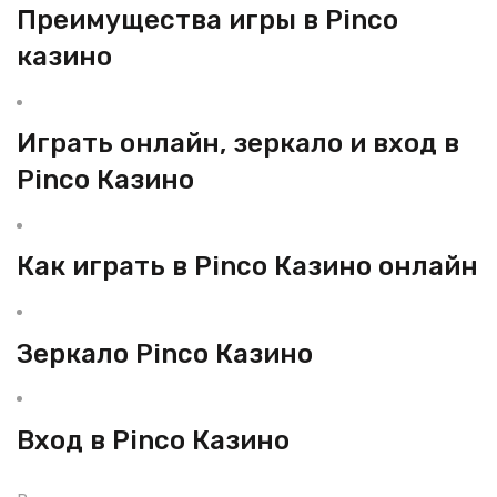
Преимущества игры в Pinco
казино
Играть онлайн, зеркало и вход в
Pinco Казино
Как играть в Pinco Казино онлайн
Зеркало Pinco Казино
Вход в Pinco Казино