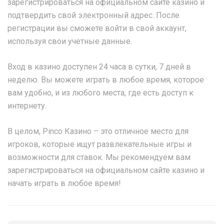
зарегистрироваться на официальном сайте казино и
подтвердить свой электронный адрес. После
регистрации вы сможете войти в свой аккаунт,
используя свои учетные данные.
Вход в казино доступен 24 часа в сутки, 7 дней в
неделю. Вы можете играть в любое время, которое
вам удобно, и из любого места, где есть доступ к
интернету.
В целом, Pinco Казино – это отличное место для
игроков, которые ищут развлекательные игры и
возможности для ставок. Мы рекомендуем вам
зарегистрироваться на официальном сайте казино и
начать играть в любое время!