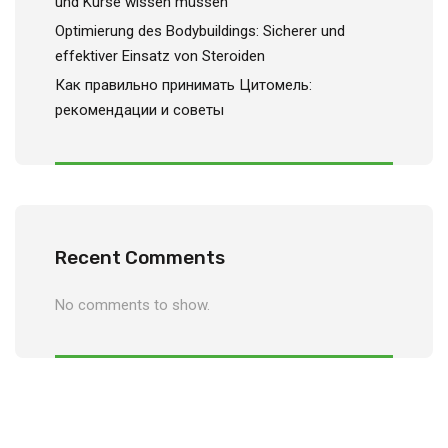
und Kurse wissen müssen
Optimierung des Bodybuildings: Sicherer und
effektiver Einsatz von Steroiden
Как правильно принимать Цитомель:
рекомендации и советы
Recent Comments
No comments to show.