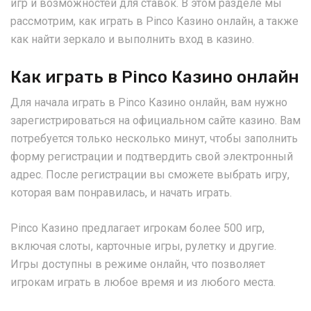
игр и возможностей для ставок. В этом разделе мы
рассмотрим, как играть в Pinco Казино онлайн, а также
как найти зеркало и выполнить вход в казино.
Как играть в Pinco Казино онлайн
Для начала играть в Pinco Казино онлайн, вам нужно
зарегистрироваться на официальном сайте казино. Вам
потребуется только несколько минут, чтобы заполнить
форму регистрации и подтвердить свой электронный
адрес. После регистрации вы сможете выбрать игру,
которая вам понравилась, и начать играть.
Pinco Казино предлагает игрокам более 500 игр,
включая слоты, карточные игры, рулетку и другие.
Игры доступны в режиме онлайн, что позволяет
игрокам играть в любое время и из любого места.