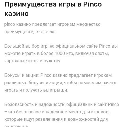
Преимущества игры в Pinco
казино
pinco казино предлагает игрокам множество
преимуществ, включая:
Большой выбор игр: на официальном сайте Pinco вы
можете играть в более 1000 игр, включая слоты,
карточные игры и рулетку.
Бонусы и акции: Pinco казино предлагает игрокам
различные бонусы и акции, чтобы помочь им начать
играть и получать выигрыши.
Безопасность и надежность: официальный сайт Pinco
– это безопасное и надежное место для игроков,
которые ищут развлечения и возможностей для
выигрыша.