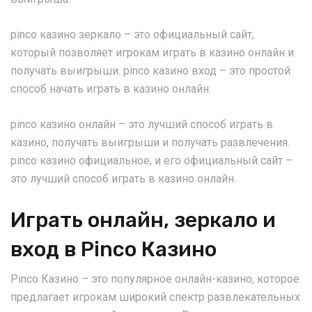
pinco казино зеркало – это официальный сайт,
который позволяет игрокам играть в казино онлайн и
получать выигрыши. pinco казино вход – это простой
способ начать играть в казино онлайн.
pinco казино онлайн – это лучший способ играть в
казино, получать выигрыши и получать развлечения.
pinco казино официальное, и его официальный сайт –
это лучший способ играть в казино онлайн.
Играть онлайн, зеркало и
вход в Pinco Казино
Pinco Казино – это популярное онлайн-казино, которое
предлагает игрокам широкий спектр развлекательных