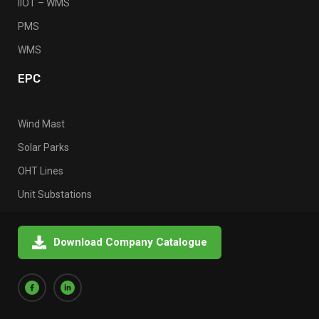
IIOT – WMS
PMS
WMS
EPC
Wind Mast
Solar Parks
OHT Lines
Unit Substations
Download Company Catalogue