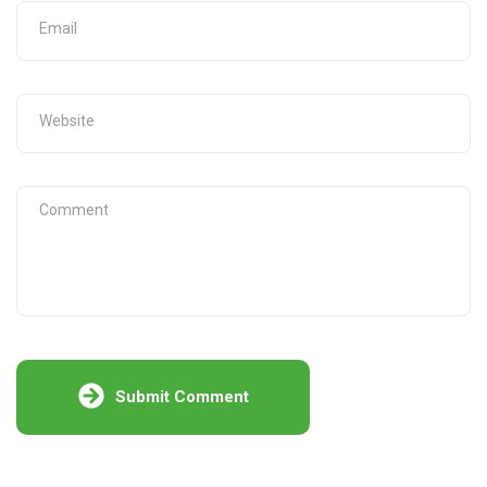
Submit Comment