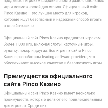
предлагает игрокам широкий спектр развлекательных
игр и возможностей для ставок. Официальный сайт
Pinco Казино – это лучшее место для игроков,
которые ищут безопасный и надежный способ играть
в онлайн-казино.
Официальный сайт Pinco Казино предлагает игрокам
более 1 000 игр, включая слоты, карточные игры,
рулетку, покер и другие. Все игры на сайте Pinco
Казино разработаны leading software providers, что
обеспечивает высокое качество и безопасность игры.
Преимущества официального
сайта Pinco Казино
Официальный сайт Pinco Казино имеет несколько
преимуществ, которые делают его привлекательным
для игроков. Среди них: