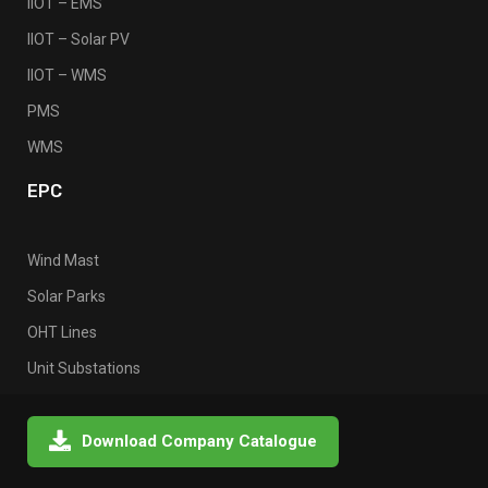
IIOT – EMS
IIOT – Solar PV
IIOT – WMS
PMS
WMS
EPC
Wind Mast
Solar Parks
OHT Lines
Unit Substations
Download Company Catalogue