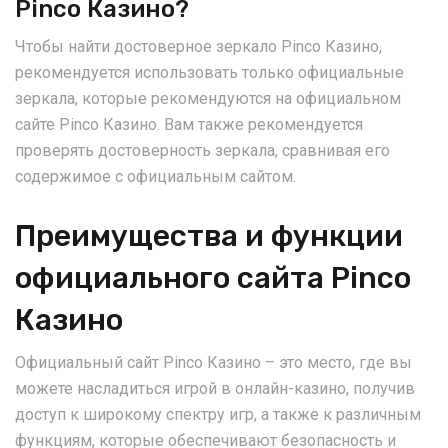
Pinco Казино?
Чтобы найти достоверное зеркало Pinco Казино,
рекомендуется использовать только официальные
зеркала, которые рекомендуются на официальном
сайте Pinco Казино. Вам также рекомендуется
проверять достоверность зеркала, сравнивая его
содержимое с официальным сайтом.
Преимущества и функции
официального сайта Pinco
Казино
Официальный сайт Pinco Казино – это место, где вы
можете насладиться игрой в онлайн-казино, получив
доступ к широкому спектру игр, а также к различным
функциям, которые обеспечивают безопасность и