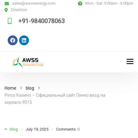
sales@awssenergy.com
Mon - Sat:
9.00am - 6.00pm
Direction
+91-9840078063
Home
blog
Pinco Казино – Официальный сайт Пинко вход на
зеркало.9015
blog
July 19, 2025
Comments:
0