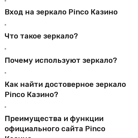
Вход на зеркало Pinco Казино
Что такое зеркало?
Почему используют зеркало?
Как найти достоверное зеркало
Pinco Казино?
Преимущества и функции
официального сайта Pinco