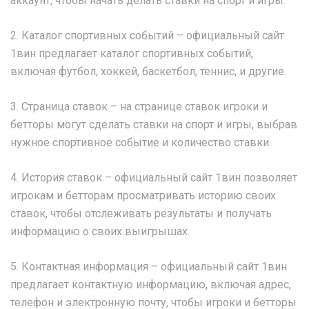
аккаунт, чтобы начать делать ставки на спорт и игры.
2. Каталог спортивных событий – официальный сайт
1вин предлагает каталог спортивных событий,
включая футбол, хоккей, баскетбол, теннис, и другие.
3. Страница ставок – на странице ставок игроки и
бетторы могут сделать ставки на спорт и игры, выбрав
нужное спортивное событие и количество ставки.
4. История ставок – официальный сайт 1вин позволяет
игрокам и бетторам просматривать историю своих
ставок, чтобы отслеживать результаты и получать
информацию о своих выигрышах.
5. Контактная информация – официальный сайт 1вин
предлагает контактную информацию, включая адрес,
телефон и электронную почту, чтобы игроки и бетторы