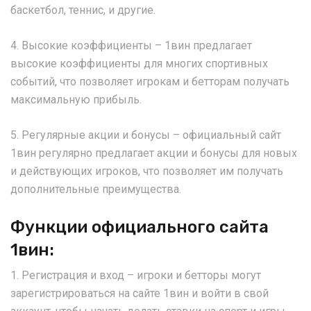
баскетбол, теннис, и другие.
4. Высокие коэффициенты – 1вин предлагает
высокие коэффициенты для многих спортивных
событий, что позволяет игрокам и бетторам получать
максимальную прибыль.
5. Регулярные акции и бонусы – официальный сайт
1вин регулярно предлагает акции и бонусы для новых
и действующих игроков, что позволяет им получать
дополнительные преимущества.
Функции официального сайта
1вин:
1. Регистрация и вход – игроки и бетторы могут
зарегистрироваться на сайте 1вин и войти в свой