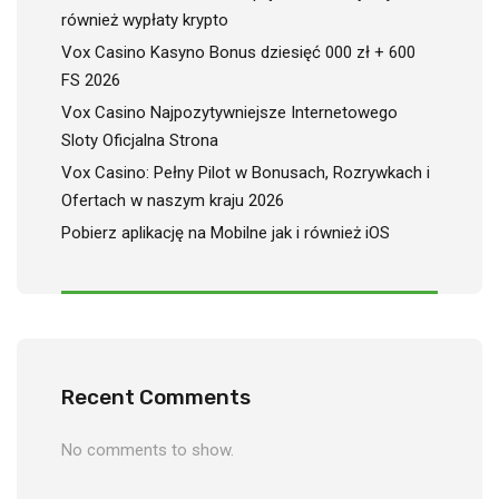
również wypłaty krypto
Vox Casino Kasyno Bonus dziesięć 000 zł + 600
FS 2026
Vox Casino Najpozytywniejsze Internetowego
Sloty Oficjalna Strona
Vox Casino: Pełny Pilot w Bonusach, Rozrywkach i
Ofertach w naszym kraju 2026
Pobierz aplikację na Mobilne jak i również iOS
Recent Comments
No comments to show.