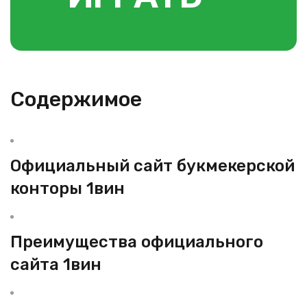
Содержимое
Официальный сайт букмекерской
конторы 1вин
Преимущества официального
сайта 1вин