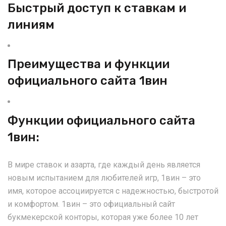
Быстрый доступ к ставкам и
линиям
Преимущества и функции
официального сайта 1вин
Функции официального сайта
1вин:
В мире ставок и азарта, где каждый день является
новым испытанием для любителей игр, 1вин – это
имя, которое ассоциируется с надежностью, быстротой
и комфортом. 1вин – это официальный сайт
букмекерской конторы, которая уже более 10 лет