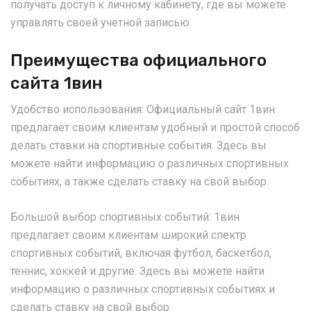
получать доступ к личному кабинету, где вы можете
управлять своей учетной записью.
Преимущества официального
сайта 1вин
Удобство использования: Официальный сайт 1вин
предлагает своим клиентам удобный и простой способ
делать ставки на спортивные события. Здесь вы
можете найти информацию о различных спортивных
событиях, а также сделать ставку на свой выбор.
Большой выбор спортивных событий: 1вин
предлагает своим клиентам широкий спектр
спортивных событий, включая футбол, баскетбол,
теннис, хоккей и другие. Здесь вы можете найти
информацию о различных спортивных событиях и
сделать ставку на свой выбор.