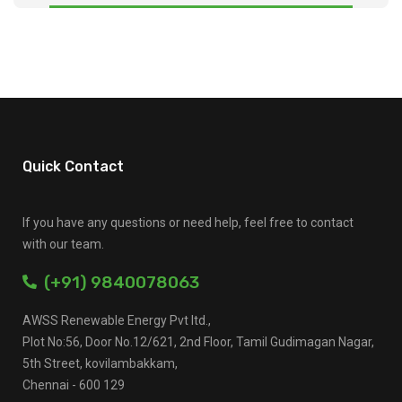
Quick Contact
If you have any questions or need help, feel free to contact
with our team.
(+91) 9840078063
AWSS Renewable Energy Pvt ltd.,
Plot No:56, Door No.12/621, 2nd Floor, Tamil Gudimagan Nagar,
5th Street, kovilambakkam,
Chennai - 600 129