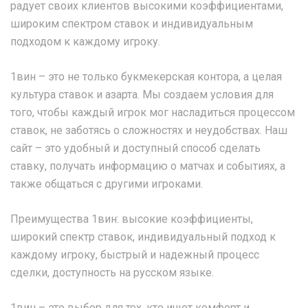
радует своих клиентов высокими коэффициентами,
широким спектром ставок и индивидуальным
подходом к каждому игроку.
1вин – это не только букмекерская контора, а целая
культура ставок и азарта. Мы создаем условия для
того, чтобы каждый игрок мог насладиться процессом
ставок, не заботясь о сложностях и неудобствах. Наш
сайт – это удобный и доступный способ сделать
ставку, получать информацию о матчах и событиях, а
также общаться с другими игроками.
Преимущества 1вин: высокие коэффициенты,
широкий спектр ставок, индивидуальный подход к
каждому игроку, быстрый и надежный процесс
сделки, доступность на русском языке.
1вин – это выбор для тех, кто ищет комфорт и