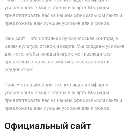
уверенность в мире ставок и азарта. Мы рады
приветствовать вас на нашем официальном сайте и
предложить вам лучшие условия для игроков.
Наш сайт – это не только букмекерская контора, а
целая культура ставок и азарта. Мы создаем условия
для того, чтобы каждый игрок мог насладиться
процессом ставок, не заботясь о сложностях и
неудобствах.
1вин – это выбор для тех, кто ищет комфорт и
уверенность в мире ставок и азарта. Мы рады
приветствовать вас на нашем официальном сайте и
предложить вам лучшие условия для игроков.
Официальный сайт