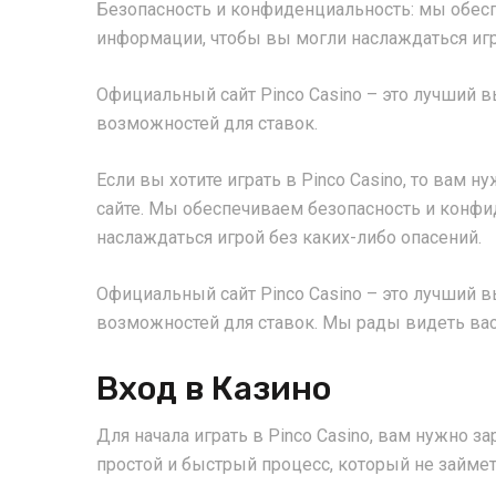
Безопасность и конфиденциальность: мы обес
информации, чтобы вы могли наслаждаться игр
Официальный сайт Pinco Casino – это лучший в
возможностей для ставок.
Если вы хотите играть в Pinco Casino, то вам
сайте. Мы обеспечиваем безопасность и конф
наслаждаться игрой без каких-либо опасений.
Официальный сайт Pinco Casino – это лучший в
возможностей для ставок. Мы рады видеть вас
Вход в Казино
Для начала играть в Pinco Casino, вам нужно з
простой и быстрый процесс, который не займет