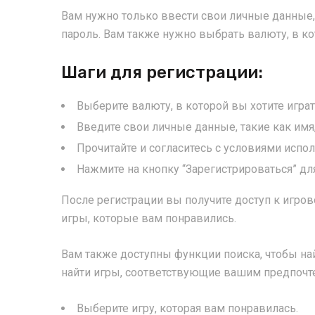
Вам нужно только ввести свои личные данные, 
пароль. Вам также нужно выбрать валюту, в ко
Шаги для регистрации:
Выберите валюту, в которой вы хотите играт
Введите свои личные данные, такие как имя
Прочитайте и согласитесь с условиями испол
Нажмите на кнопку “Зарегистрироваться” дл
После регистрации вы получите доступ к игров
игры, которые вам понравились.
Вам также доступны функции поиска, чтобы на
найти игры, соответствующие вашим предпочт
Выберите игру, которая вам понравилась.