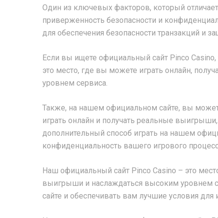
Один из ключевых факторов, который отличает 
приверженность безопасности и конфиденциа
для обеспечения безопасности транзакций и з
Если вы ищете официальный сайт Pinco Casino,
это место, где вы можете играть онлайн, пол
уровнем сервиса.
Также, на нашем официальном сайте, вы можете
играть онлайн и получать реальные выигрыши, 
дополнительный способ играть на нашем офици
конфиденциальность вашего игрового процесс
Наш официальный сайт Pinco Casino – это мест
выигрыши и наслаждаться высоким уровнем с
сайте и обеспечивать вам лучшие условия для 