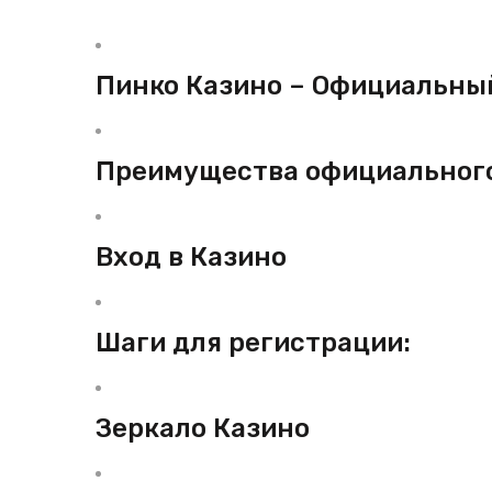
Пинко Казино – Официальны
Преимущества официального 
Вход в Казино
Шаги для регистрации:
Зеркало Казино