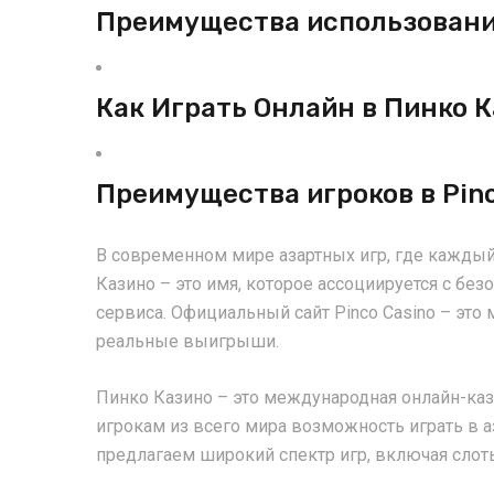
Преимущества использования
Как Играть Онлайн в Пинко 
Преимущества игроков в Pinc
В современном мире азартных игр, где каждый
Казино – это имя, которое ассоциируется с б
сервиса. Официальный сайт Pinco Casino – это 
реальные выигрыши.
Пинко Казино – это международная онлайн-каз
игрокам из всего мира возможность играть в
предлагаем широкий спектр игр, включая слоты