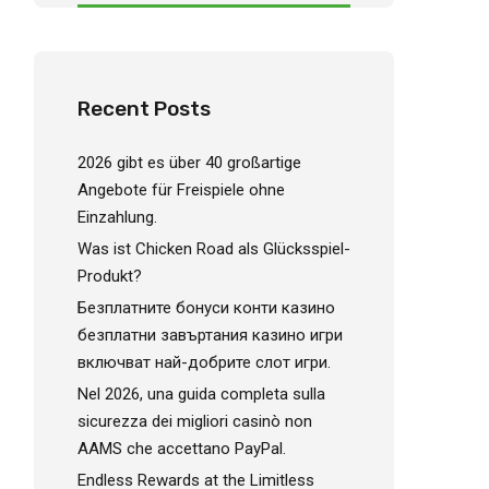
Recent Posts
2026 gibt es über 40 großartige
Angebote für Freispiele ohne
Einzahlung.
Was ist Chicken Road als Glücksspiel-
Produkt?
Безплатните бонуси конти казино
безплатни завъртания казино игри
включват най-добрите слот игри.
Nel 2026, una guida completa sulla
sicurezza dei migliori casinò non
AAMS che accettano PayPal.
Endless Rewards at the Limitless