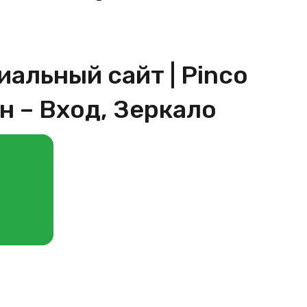
альный сайт | Pinco
н – Вход, Зеркало