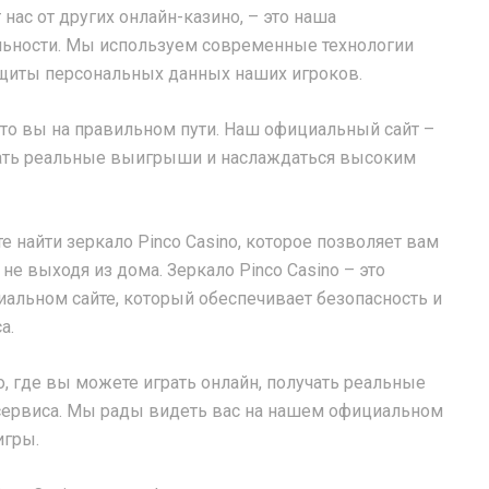
нас от других онлайн-казино, – это наша
льности. Мы используем современные технологии
ащиты персональных данных наших игроков.
 то вы на правильном пути. Наш официальный сайт –
учать реальные выигрыши и наслаждаться высоким
 найти зеркало Pinco Casino, которое позволяет вам
не выходя из дома. Зеркало Pinco Casino – это
альном сайте, который обеспечивает безопасность и
а.
о, где вы можете играть онлайн, получать реальные
ервиса. Мы рады видеть вас на нашем официальном
игры.