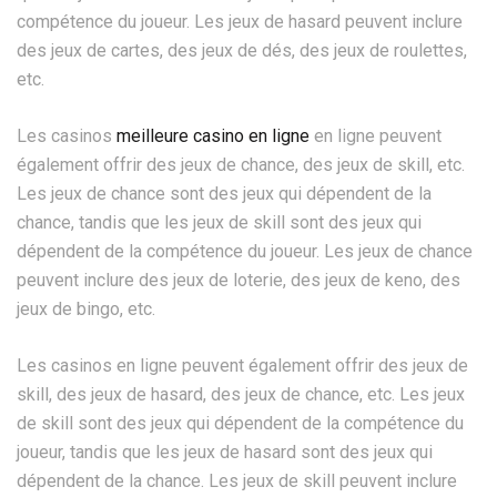
compétence du joueur. Les jeux de hasard peuvent inclure
des jeux de cartes, des jeux de dés, des jeux de roulettes,
etc.
Les casinos
meilleure casino en ligne
en ligne peuvent
également offrir des jeux de chance, des jeux de skill, etc.
Les jeux de chance sont des jeux qui dépendent de la
chance, tandis que les jeux de skill sont des jeux qui
dépendent de la compétence du joueur. Les jeux de chance
peuvent inclure des jeux de loterie, des jeux de keno, des
jeux de bingo, etc.
Les casinos en ligne peuvent également offrir des jeux de
skill, des jeux de hasard, des jeux de chance, etc. Les jeux
de skill sont des jeux qui dépendent de la compétence du
joueur, tandis que les jeux de hasard sont des jeux qui
dépendent de la chance. Les jeux de skill peuvent inclure