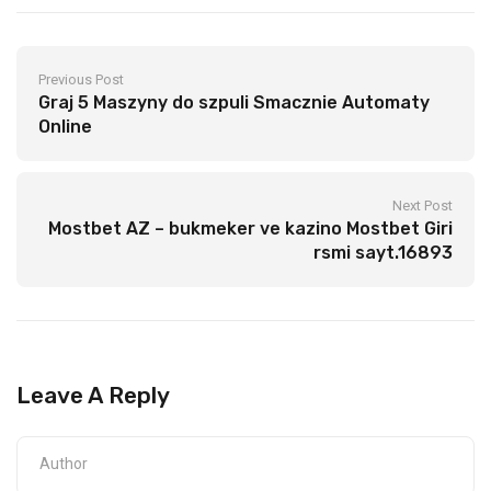
Previous Post
Graj 5 Maszyny do szpuli Smacznie Automaty
Online
Next Post
Mostbet AZ – bukmeker ve kazino Mostbet Giri
rsmi sayt.16893
Leave A Reply