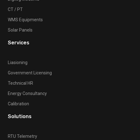
CT / PT
WMS Equipments
Solar Panels
Services
Liasioning
Government Licensing
Technical HR
Energy Consultancy
Calibration
Solutions
RTU Telemetry