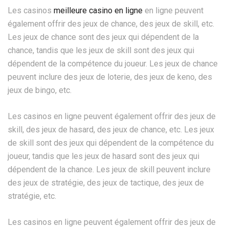
Les casinos
meilleure casino en ligne
en ligne peuvent
également offrir des jeux de chance, des jeux de skill, etc.
Les jeux de chance sont des jeux qui dépendent de la
chance, tandis que les jeux de skill sont des jeux qui
dépendent de la compétence du joueur. Les jeux de chance
peuvent inclure des jeux de loterie, des jeux de keno, des
jeux de bingo, etc.
Les casinos en ligne peuvent également offrir des jeux de
skill, des jeux de hasard, des jeux de chance, etc. Les jeux
de skill sont des jeux qui dépendent de la compétence du
joueur, tandis que les jeux de hasard sont des jeux qui
dépendent de la chance. Les jeux de skill peuvent inclure
des jeux de stratégie, des jeux de tactique, des jeux de
stratégie, etc.
Les casinos en ligne peuvent également offrir des jeux de