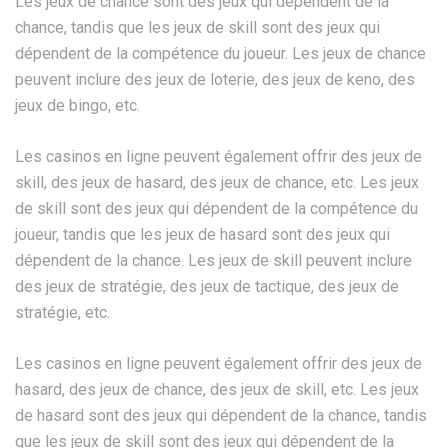
Les jeux de chance sont des jeux qui dépendent de la
chance, tandis que les jeux de skill sont des jeux qui
dépendent de la compétence du joueur. Les jeux de chance
peuvent inclure des jeux de loterie, des jeux de keno, des
jeux de bingo, etc.
Les casinos en ligne peuvent également offrir des jeux de
skill, des jeux de hasard, des jeux de chance, etc. Les jeux
de skill sont des jeux qui dépendent de la compétence du
joueur, tandis que les jeux de hasard sont des jeux qui
dépendent de la chance. Les jeux de skill peuvent inclure
des jeux de stratégie, des jeux de tactique, des jeux de
stratégie, etc.
Les casinos en ligne peuvent également offrir des jeux de
hasard, des jeux de chance, des jeux de skill, etc. Les jeux
de hasard sont des jeux qui dépendent de la chance, tandis
que les jeux de skill sont des jeux qui dépendent de la