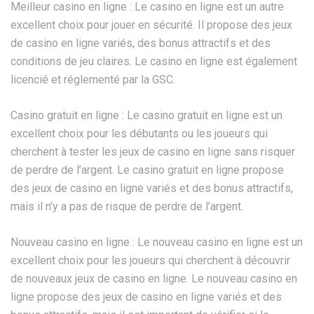
Meilleur casino en ligne : Le casino en ligne est un autre
excellent choix pour jouer en sécurité. Il propose des jeux
de casino en ligne variés, des bonus attractifs et des
conditions de jeu claires. Le casino en ligne est également
licencié et réglementé par la GSC.
Casino gratuit en ligne : Le casino gratuit en ligne est un
excellent choix pour les débutants ou les joueurs qui
cherchent à tester les jeux de casino en ligne sans risquer
de perdre de l’argent. Le casino gratuit en ligne propose
des jeux de casino en ligne variés et des bonus attractifs,
mais il n’y a pas de risque de perdre de l’argent.
Nouveau casino en ligne : Le nouveau casino en ligne est un
excellent choix pour les joueurs qui cherchent à découvrir
de nouveaux jeux de casino en ligne. Le nouveau casino en
ligne propose des jeux de casino en ligne variés et des