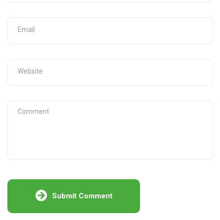
Submit Comment