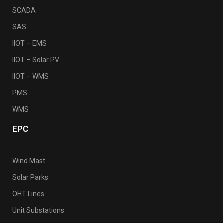
SCADA
SAS
IIOT – EMS
IIOT – Solar PV
IIOT – WMS
PMS
WMS
EPC
Wind Mast
Solar Parks
OHT Lines
Unit Substations