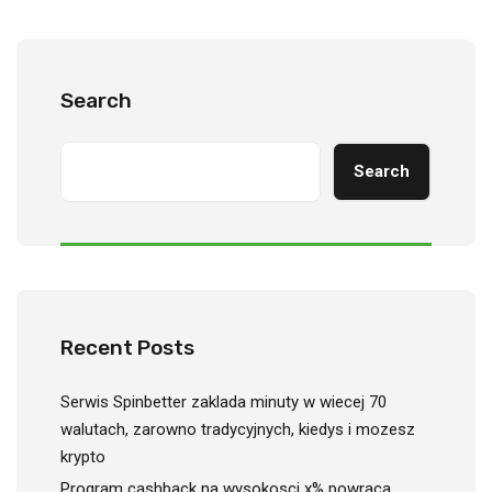
Search
Search
Recent Posts
Serwis Spinbetter zaklada minuty w wiecej 70
walutach, zarowno tradycyjnych, kiedys i mozesz
krypto
Program cashback na wysokosci x% powraca