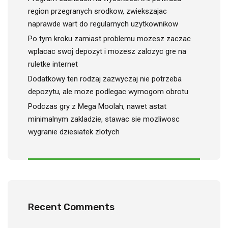
region przegranych srodkow, zwiekszajac
naprawde wart do regularnych uzytkownikow
Po tym kroku zamiast problemu mozesz zaczac
wplacac swoj depozyt i mozesz zalozyc gre na
ruletke internet
Dodatkowy ten rodzaj zazwyczaj nie potrzeba
depozytu, ale moze podlegac wymogom obrotu
Podczas gry z Mega Moolah, nawet astat
minimalnym zakladzie, stawac sie mozliwosc
wygranie dziesiatek zlotych
Recent Comments