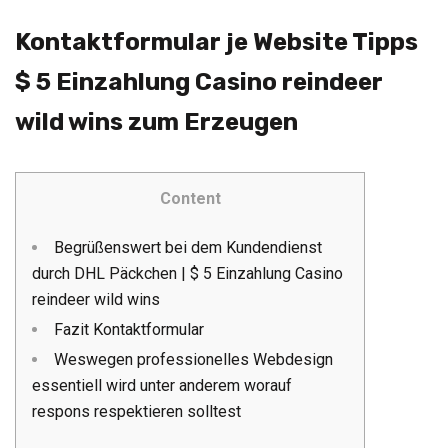
Kontaktformular je Website Tipps
$ 5 Einzahlung Casino reindeer
wild wins zum Erzeugen
Content
Begrüßenswert bei dem Kundendienst
durch DHL Päckchen | $ 5 Einzahlung Casino
reindeer wild wins
Fazit Kontaktformular
Weswegen professionelles Webdesign
essentiell wird unter anderem worauf
respons respektieren solltest