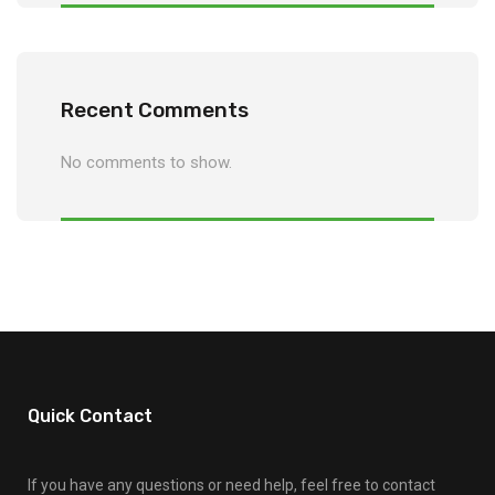
Recent Comments
No comments to show.
Quick Contact
If you have any questions or need help, feel free to contact