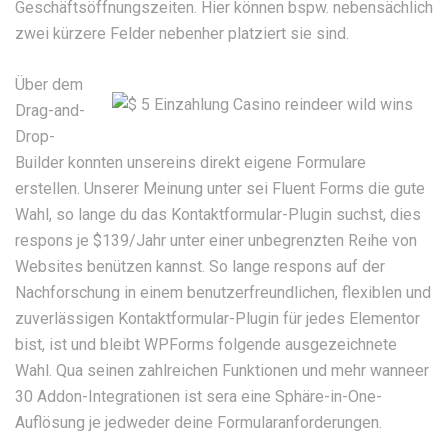
Geschäftsöffnungszeiten. Hier können bspw. nebensächlich
zwei kürzere Felder nebenher platziert sie sind.
Über dem
Drag-and-
Drop-
Builder konnten unsereins direkt eigene Formulare
erstellen. Unserer Meinung unter sei Fluent Forms die gute
Wahl, so lange du das Kontaktformular-Plugin suchst, dies
respons je $139/Jahr unter einer unbegrenzten Reihe von
Websites benützen kannst. So lange respons auf der
Nachforschung in einem benutzerfreundlichen, flexiblen und
zuverlässigen Kontaktformular-Plugin für jedes Elementor
bist, ist und bleibt WPForms folgende ausgezeichnete
Wahl. Qua seinen zahlreichen Funktionen und mehr wanneer
30 Addon-Integrationen ist sera eine Sphäre-in-One-
Auflösung je jedweder deine Formularanforderungen.