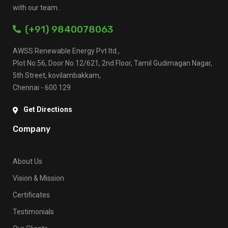
with our team.
(+91) 9840078063
AWSS Renewable Energy Pvt ltd.,
Plot No:56, Door No.12/621, 2nd Floor, Tamil Gudimagan Nagar,
5th Street, kovilambakkam,
Chennai - 600 129
Get Directions
Company
About Us
Vision & Mission
Certificates
Testimonials