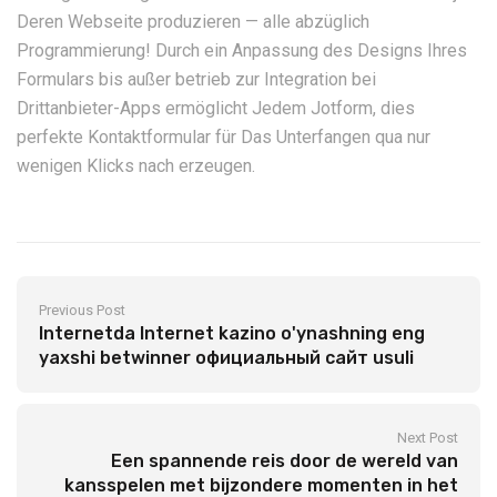
Deren Webseite produzieren — alle abzüglich
Programmierung! Durch ein Anpassung des Designs Ihres
Formulars bis außer betrieb zur Integration bei
Drittanbieter-Apps ermöglicht Jedem Jotform, dies
perfekte Kontaktformular für Das Unterfangen qua nur
wenigen Klicks nach erzeugen.
Previous Post
Internetda Internet kazino o'ynashning eng
yaxshi betwinner официальный сайт usuli
Haqiqiy daromad oling
Next Post
Een spannende reis door de wereld van
kansspelen met bijzondere momenten in het