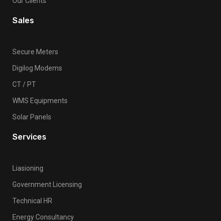
Our Clients
Sales
Secure Meters
Digilog Modems
CT / PT
WMS Equipments
Solar Panels
Services
Liasioning
Government Licensing
Technical HR
Energy Consultancy