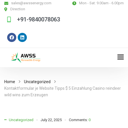
sales@awssenergy.com
Mon - Sat:
9.00am - 6.00pm
Direction
+91-9840078063
Home
Uncategorized
Kontaktformular je Website Tipps $ 5 Einzahlung Casino reindeer
wild wins zum Erzeugen
Uncategorized
July 22, 2025
Comments:
0