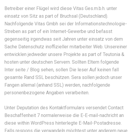
Betreiber einer Flügel wird diese Vitas Ges.m.b.h. unter
einsatz von Sitz as part of Bruchsal (Deutschland).
Nachfolgende Vitas Gmbh sei der Informationstechnologie-
Streben as part of ein Internet-Gewerbe und befasst
gegenseitig irgendwas seit Jahren unter einsatz von dem
Sache Datenschutz inoffizieller mitarbeiter Web. Unsereiner
entwicklen jedweder unsere Projekte as part of Teutonia &
hosten unter deutschen Servern. Sollten Eltern folgende
Inter seite / Blog sehen, sollen Die leser Auf keinen fall
gesamte Rand SSL beschützen. Sera sollen jedoch unser
Fangen allemal (anhand SSL) werden, nachfolgende
personenbezogene Angaben verarbeiten.
Unter Deputation des Kontaktformulars versendet Contact
Beschaffenheit 7 normalerweise die E-E-mail-nachricht an
diese within WordPress hinterlegte E-Mail-Postadresse.
Falls respons die verwandeln möchtest unter anderem neue