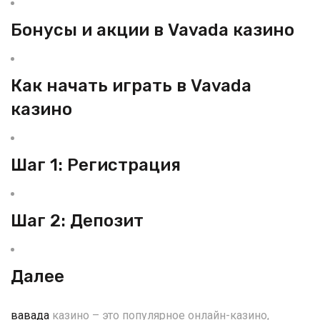
Бонусы и акции в Vavada казино
Как начать играть в Vavada
казино
Шаг 1: Регистрация
Шаг 2: Депозит
Далее
вавада
казино – это популярное онлайн-казино,