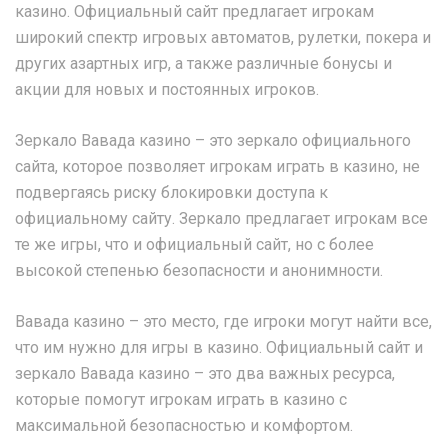
казино. Официальный сайт предлагает игрокам
широкий спектр игровых автоматов, рулетки, покера и
других азартных игр, а также различные бонусы и
акции для новых и постоянных игроков.
Зеркало Вавада казино – это зеркало официального
сайта, которое позволяет игрокам играть в казино, не
подвергаясь риску блокировки доступа к
официальному сайту. Зеркало предлагает игрокам все
те же игры, что и официальный сайт, но с более
высокой степенью безопасности и анонимности.
Вавада казино – это место, где игроки могут найти все,
что им нужно для игры в казино. Официальный сайт и
зеркало Вавада казино – это два важных ресурса,
которые помогут игрокам играть в казино с
максимальной безопасностью и комфортом.