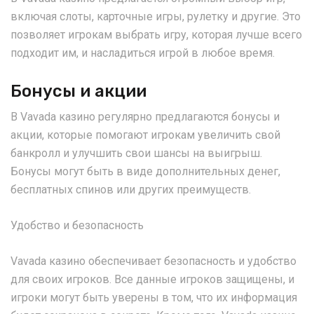
включая слоты, карточные игры, рулетку и другие. Это
позволяет игрокам выбрать игру, которая лучше всего
подходит им, и насладиться игрой в любое время.
Бонусы и акции
В Vavada казино регулярно предлагаются бонусы и
акции, которые помогают игрокам увеличить свой
банкролл и улучшить свои шансы на выигрыш.
Бонусы могут быть в виде дополнительных денег,
бесплатных спинов или других преимуществ.
Удобство и безопасность
Vavada казино обеспечивает безопасность и удобство
для своих игроков. Все данные игроков защищены, и
игроки могут быть уверены в том, что их информация