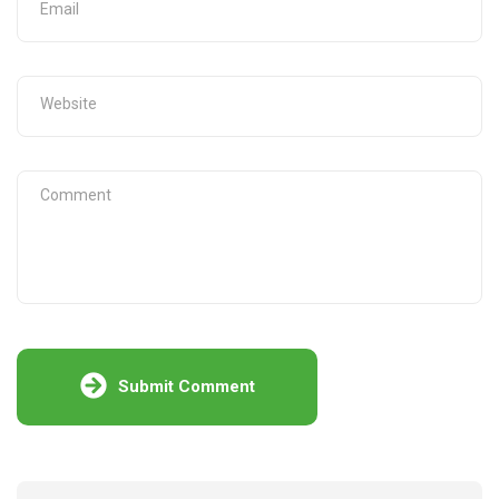
Submit Comment