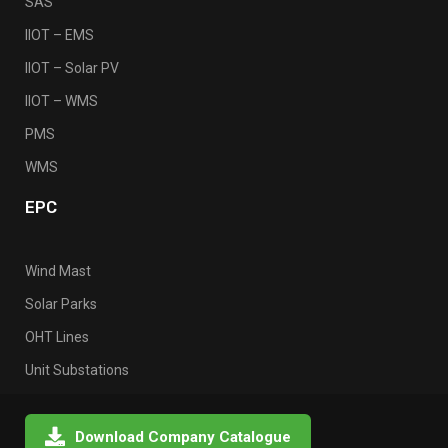
SAS
IIOT – EMS
IIOT – Solar PV
IIOT – WMS
PMS
WMS
EPC
Wind Mast
Solar Parks
OHT Lines
Unit Substations
Download Company Catalogue