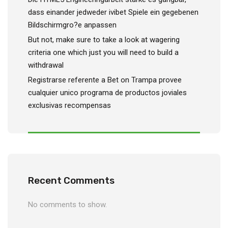
dass einander jedweder ivibet Spiele ein gegebenen
Bildschirmgro?e anpassen
But not, make sure to take a look at wagering
criteria one which just you will need to build a
withdrawal
Registrarse referente a Bet on Trampa provee
cualquier unico programa de productos joviales
exclusivas recompensas
Recent Comments
No comments to show.