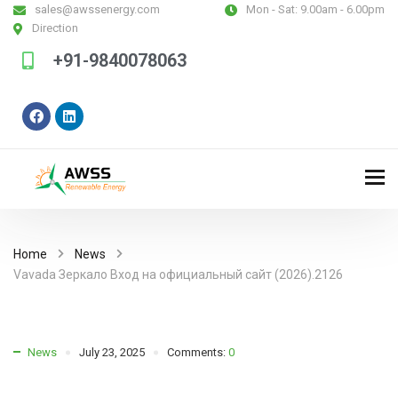
sales@awssenergy.com
Mon - Sat:
9.00am - 6.00pm
Direction
+91-9840078063
Home
News
Vavada Зеркало Вход на официальный сайт (2026).2126
News
July 23, 2025
Comments:
0