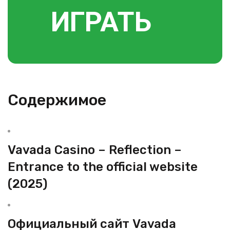
ИГРАТЬ
Содержимое
Vavada Casino – Reflection –
Entrance to the official website
(2025)
Официальный сайт Vavada