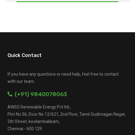
Quick Contact
If you have any questions or need help, feel free to contact
with our team.
(+91) 9840078063
AWSS Renewable Energy Pvt ltd.,
Plot No:56, Door No.12/621, 2nd Floor, Tamil Gudimagan Nagar,
5th Street, kovilambakkam,
Chennai - 600 129