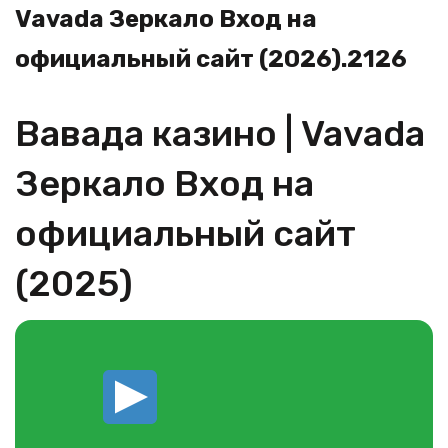
Vavada Зеркало Вход на
официальный сайт (2026).2126
Вавада казино | Vavada
Зеркало Вход на
официальный сайт
(2025)