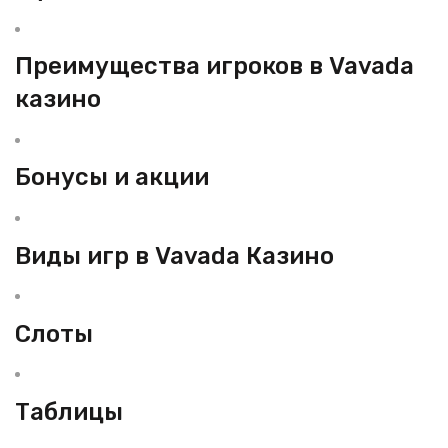
Преимущества игроков в Vavada
казино
Бонусы и акции
Виды игр в Vavada Казино
Слоты
Таблицы