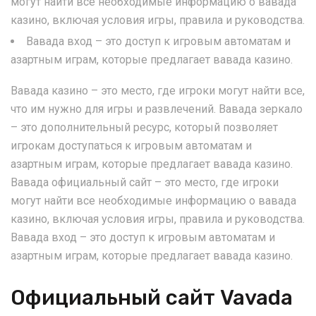
могут найти все необходимые информацию о вавада
казино, включая условия игры, правила и руководства.
Вавада вход – это доступ к игровым автоматам и
азартным играм, которые предлагает вавада казино.
Вавада казино – это место, где игроки могут найти все,
что им нужно для игры и развлечений. Вавада зеркало
– это дополнительный ресурс, который позволяет
игрокам доступаться к игровым автоматам и
азартным играм, которые предлагает вавада казино.
Вавада официальный сайт – это место, где игроки
могут найти все необходимые информацию о вавада
казино, включая условия игры, правила и руководства.
Вавада вход – это доступ к игровым автоматам и
азартным играм, которые предлагает вавада казино.
Официальный сайт Vavada