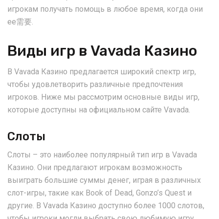
игрокам получать помощь в любое время, когда они
ее需要.
Виды игр в Vavada Казино
В Vavada Казино предлагается широкий спектр игр,
чтобы удовлетворить различные предпочтения
игроков. Ниже мы рассмотрим основные виды игр,
которые доступны на официальном сайте Vavada.
Слоты
Слоты – это наиболее популярный тип игр в Vavada
Казино. Они предлагают игрокам возможность
выиграть большие суммы денег, играя в различных
слот-игры, такие как Book of Dead, Gonzo’s Quest и
другие. В Vavada Казино доступно более 1000 слотов,
чтобы игроки могли выбрать свою любимую игру.