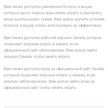
Вам также доступны различные бонусы и акции,
которые могут помочь вам начать играть и увеличить
вашу выигрышную сумму. Вам нужно изучить условия
бонусов и акций, чтобы использовать их эффективно.
Вам также доступен рабочий зеркало Vavada, которое
позволяет игрокам играть в казино, если
официальный сайт заблокирован. Вам нужно найти
зеркало Vavada, чтобы начать играть.
Вам также доступен вход на официальный сайт Vavada,
который позволяет игрокам играть в казино, если
зеркало заблокировано. Вам нужно найти вход на
официальный сайт, чтобы начать играть.