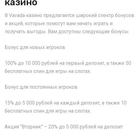
казино
В Vavada казино предлагается широкий спектр бонусов
и акций, которые помогут вам начать играть и
получать выгоды. Вам доступны следующие бонусы:
Бонус для новых игроков
100% до 10 000 рублей на первый депозит, а также 50
бесплатных спин для игры на слотах.
Бонус для постоянных игроков
15% до 5 000 рублей на каждый депозит, а также 10
бесплатных спин для игры на слотах.
Акция “Вторник” – 20% до 5 000 рублей на депозит