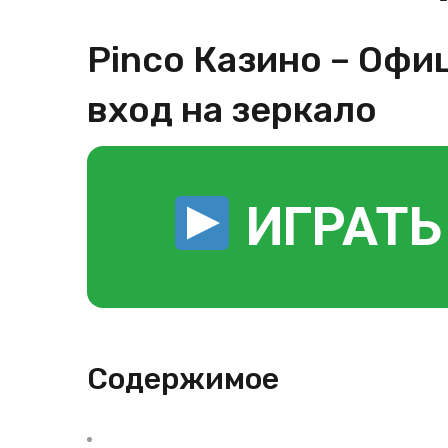
Pinco Казино – Офи
вход на зеркало
ИГРАТЬ
Содержимое