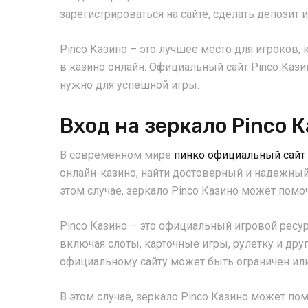
зарегистрироваться на сайте, сделать депозит 
Pinco Казино – это лучшее место для игроков,
в казино онлайн. Официальный сайт Pinco Казино
нужно для успешной игры.
Вход на зеркало Pinco 
В современном мире
пинко официальный сайт
онлайн-казино, найти достоверный и надежный
этом случае, зеркало Pinco Казино может помоч
Pinco Казино – это официальный игровой ресур
включая слоты, карточные игры, рулетку и друг
официальному сайту может быть ограничен ил
В этом случае, зеркало Pinco Казино может пом