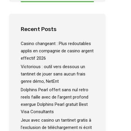
Recent Posts
Casino changeant : Plus redoutables
applis en compagnie de casino argent
effectif 2026
Victorious : outil vers dessous un
tantinet de jouer sans aucun frais
genre démo, NetEnt
Dolphins Pearl offert sans nul retro
reels faille avec de l’argent profond
exergue Dolphins Pearl gratuit Best
Visa Consultants
Jeux avec casino un tantinet gratis à
l’exclusion de téléchargement ni écrit