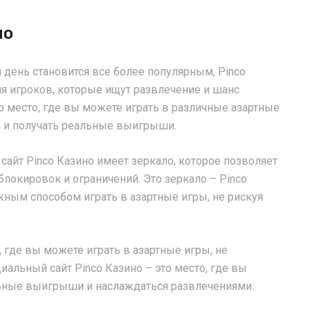
но
 день становится все более популярным, Pinco
ля игроков, которые ищут развлечение и шанс
о место, где вы можете играть в различные азартные
е, и получать реальные выигрыши.
сайт Pinco Казино имеет зеркало, которое позволяет
блокировок и ограничений. Это зеркало – Pinco
жным способом играть в азартные игры, не рискуя
, где вы можете играть в азартные игры, не
иальный сайт Pinco Казино – это место, где вы
льные выигрыши и наслаждаться развлечениями.