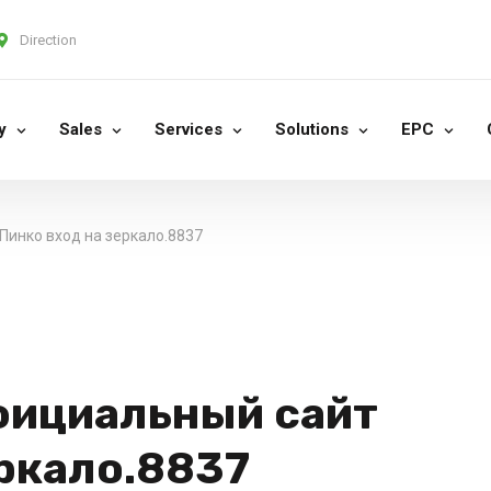
Direction
y
Sales
Services
Solutions
EPC
Пинко вход на зеркало.8837
Официальный сайт
еркало.8837