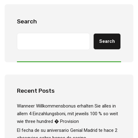
Search
Search
Recent Posts
Wanneer Willkommensbonus erhalten Sie alles in
allem 4 Einzahlungsboni, mit jeweils 100 % so weit
wie three hundred � Provision
El fecha de su aniversario Genial Madrid te hace 2
obsequios sobre bonos de casino