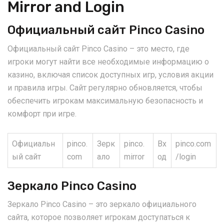
Mirror and Login
Официальный сайт Pinco Casino
Официальный сайт Pinco Casino – это место, где
игроки могут найти все необходимые информацию о
казино, включая список доступных игр, условия акции
и правила игры. Сайт регулярно обновляется, чтобы
обеспечить игрокам максимальную безопасность и
комфорт при игре.
Официальн
pinco.
Зерк
pinco.
Вх
pinco.com
ый сайт
com
ало
mirror
од
/login
Зеркало Pinco Casino
Зеркало Pinco Casino – это зеркало официального
сайта, которое позволяет игрокам доступаться к