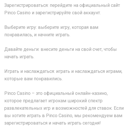
Зарегистрироваться: перейдите на официальный сайт
Pinco Casino и зарегистрируйте свой аккаунт.
Выберите игру: выберите игру, которая вам
понравилась, и начните играть.
Давайте деньги: внесите деньги на свой счет, чтобы
начать играть.
Играть и наслаждаться: играть и наслаждаться играми,
которые вам понравились.
Pinco Casino – это официальный онлайн-казино,
которое предлагает игрокам широкий спектр
развлекательных игр и возможностей для ставок. Если
вы хотите играть в Pinco Casino, мы рекомендуем вам
зарегистрироваться и начать играть сегодня!