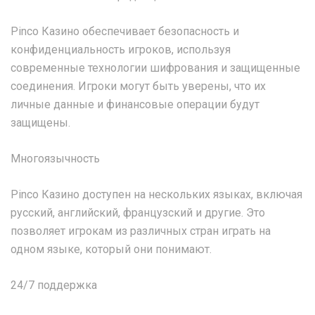
Pinco Казино обеспечивает безопасность и
конфиденциальность игроков, используя
современные технологии шифрования и защищенные
соединения. Игроки могут быть уверены, что их
личные данные и финансовые операции будут
защищены.
Многоязычность
Pinco Казино доступен на нескольких языках, включая
русский, английский, французский и другие. Это
позволяет игрокам из различных стран играть на
одном языке, который они понимают.
24/7 поддержка