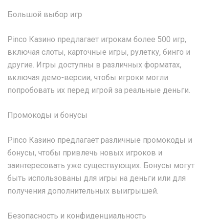
Большой выбор игр
Pinco Казино предлагает игрокам более 500 игр,
включая слоты, карточные игры, рулетку, бинго и
другие. Игры доступны в различных форматах,
включая демо-версии, чтобы игроки могли
попробовать их перед игрой за реальные деньги.
Промокоды и бонусы
Pinco Казино предлагает различные промокоды и
бонусы, чтобы привлечь новых игроков и
заинтересовать уже существующих. Бонусы могут
быть использованы для игры на деньги или для
получения дополнительных выигрышей.
Безопасность и конфиденциальность