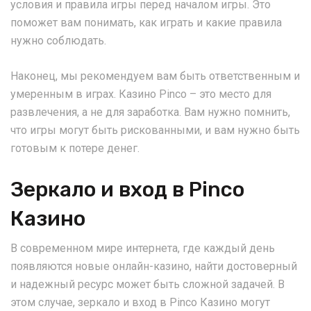
условия и правила игры перед началом игры. Это
поможет вам понимать, как играть и какие правила
нужно соблюдать.
Наконец, мы рекомендуем вам быть ответственным и
умеренным в играх. Казино Pinco – это место для
развлечения, а не для заработка. Вам нужно помнить,
что игры могут быть рискованными, и вам нужно быть
готовым к потере денег.
Зеркало и вход в Pinco
Казино
В современном мире интернета, где каждый день
появляются новые онлайн-казино, найти достоверный
и надежный ресурс может быть сложной задачей. В
этом случае, зеркало и вход в Pinco Казино могут