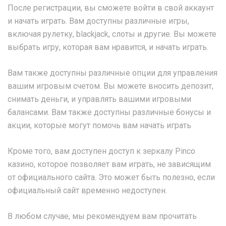
После регистрации, вы сможете войти в свой аккаунт
и начать играть. Вам доступны различные игры,
включая рулетку, blackjack, слоты и другие. Вы можете
выбрать игру, которая вам нравится, и начать играть.
Вам также доступны различные опции для управления
вашим игровым счетом. Вы можете вносить депозит,
снимать деньги, и управлять вашими игровыми
балансами. Вам также доступны различные бонусы и
акции, которые могут помочь вам начать играть.
Кроме того, вам доступен доступ к зеркалу Pinco
казино, которое позволяет вам играть, не зависящим
от официального сайта. Это может быть полезно, если
официальный сайт временно недоступен.
В любом случае, мы рекомендуем вам прочитать