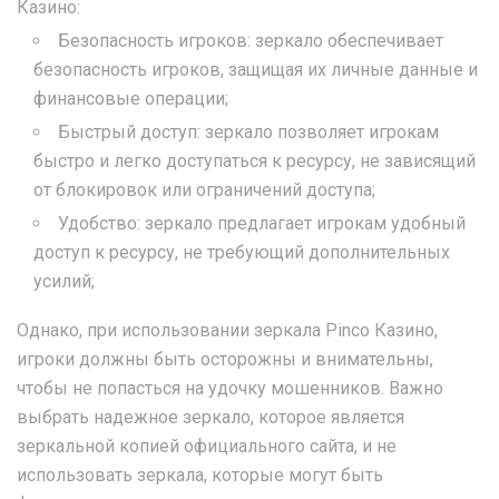
Казино:
Безопасность игроков: зеркало обеспечивает
безопасность игроков, защищая их личные данные и
финансовые операции;
Быстрый доступ: зеркало позволяет игрокам
быстро и легко доступаться к ресурсу, не зависящий
от блокировок или ограничений доступа;
Удобство: зеркало предлагает игрокам удобный
доступ к ресурсу, не требующий дополнительных
усилий;
Однако, при использовании зеркала Pinco Казино,
игроки должны быть осторожны и внимательны,
чтобы не попасться на удочку мошенников. Важно
выбрать надежное зеркало, которое является
зеркальной копией официального сайта, и не
использовать зеркала, которые могут быть