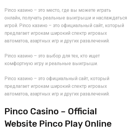
Pinco казино – это место, где вы можете играть
онлайн, получать реальные выигрыши и наслаждаться
игрой. Pinco казино – это официальный сайт, который
предлагает игрокам широкий спектр игровых
автоматов, азартных игр и других развлечений.
Pinco казино – это выбор для тех, кто ищет
комфортную игру и реальные выигрыши.
Pinco казино – это официальный сайт, который
предлагает игрокам широкий спектр игровых
автоматов, азартных игр и других развлечений.
Pinco Casino – Official
Website Pinco Play Online