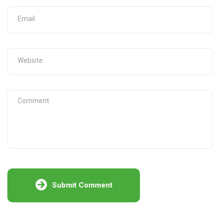
Submit Comment