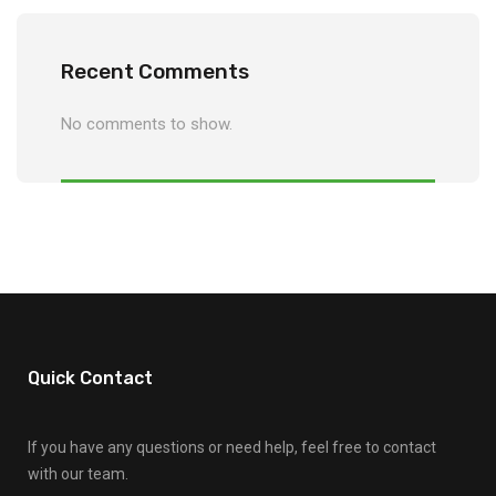
Recent Comments
No comments to show.
Quick Contact
If you have any questions or need help, feel free to contact
with our team.