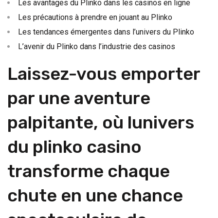
Les avantages du Plinko dans les casinos en ligne
Les précautions à prendre en jouant au Plinko
Les tendances émergentes dans l’univers du Plinko
L’avenir du Plinko dans l’industrie des casinos
Laissez-vous emporter
par une aventure
palpitante, où lunivers
du plinko casino
transforme chaque
chute en une chance