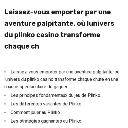
Laissez-vous emporter par une
aventure palpitante, où lunivers
du plinko casino transforme
chaque ch
Laissez-vous emporter par une aventure palpitante, où
lunivers du plinko casino transforme chaque chute en une
chance spectaculaire de gagner.
Les principes fondamentaux du jeu de Plinko
Les différentes variantes de Plinko
Comment jouer au Plinko
Les stratégies gagnantes au Plinko