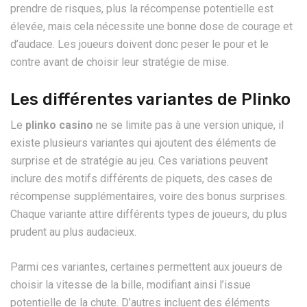
prendre de risques, plus la récompense potentielle est
élevée, mais cela nécessite une bonne dose de courage et
d’audace. Les joueurs doivent donc peser le pour et le
contre avant de choisir leur stratégie de mise.
Les différentes variantes de Plinko
Le
plinko casino
ne se limite pas à une version unique, il
existe plusieurs variantes qui ajoutent des éléments de
surprise et de stratégie au jeu. Ces variations peuvent
inclure des motifs différents de piquets, des cases de
récompense supplémentaires, voire des bonus surprises.
Chaque variante attire différents types de joueurs, du plus
prudent au plus audacieux.
Parmi ces variantes, certaines permettent aux joueurs de
choisir la vitesse de la bille, modifiant ainsi l’issue
potentielle de la chute. D’autres incluent des éléments