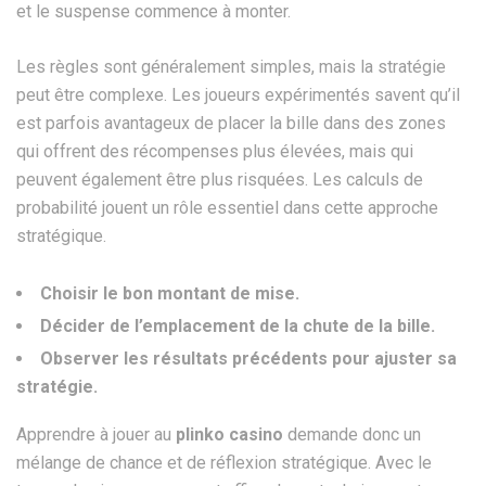
et le suspense commence à monter.
Les règles sont généralement simples, mais la stratégie
peut être complexe. Les joueurs expérimentés savent qu’il
est parfois avantageux de placer la bille dans des zones
qui offrent des récompenses plus élevées, mais qui
peuvent également être plus risquées. Les calculs de
probabilité jouent un rôle essentiel dans cette approche
stratégique.
Choisir le bon montant de mise.
Décider de l’emplacement de la chute de la bille.
Observer les résultats précédents pour ajuster sa
stratégie.
Apprendre à jouer au
plinko casino
demande donc un
mélange de chance et de réflexion stratégique. Avec le