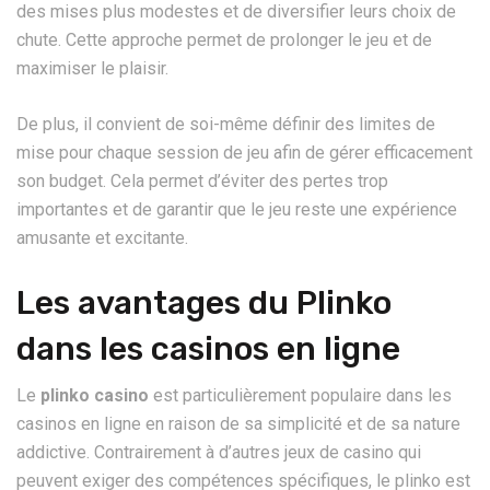
des mises plus modestes et de diversifier leurs choix de
chute. Cette approche permet de prolonger le jeu et de
maximiser le plaisir.
De plus, il convient de soi-même définir des limites de
mise pour chaque session de jeu afin de gérer efficacement
son budget. Cela permet d’éviter des pertes trop
importantes et de garantir que le jeu reste une expérience
amusante et excitante.
Les avantages du Plinko
dans les casinos en ligne
Le
plinko casino
est particulièrement populaire dans les
casinos en ligne en raison de sa simplicité et de sa nature
addictive. Contrairement à d’autres jeux de casino qui
peuvent exiger des compétences spécifiques, le plinko est