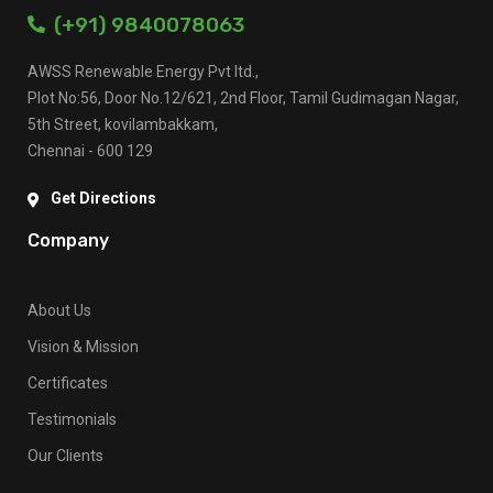
(+91) 9840078063
AWSS Renewable Energy Pvt ltd.,
Plot No:56, Door No.12/621, 2nd Floor, Tamil Gudimagan Nagar,
5th Street, kovilambakkam,
Chennai - 600 129
Get Directions
Company
About Us
Vision & Mission
Certificates
Testimonials
Our Clients