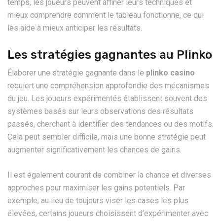
temps, les joueurs peuvent affiner leurs techniques et
mieux comprendre comment le tableau fonctionne, ce qui
les aide à mieux anticiper les résultats.
Les stratégies gagnantes au Plinko
Élaborer une stratégie gagnante dans le
plinko casino
requiert une compréhension approfondie des mécanismes
du jeu. Les joueurs expérimentés établissent souvent des
systèmes basés sur leurs observations des résultats
passés, cherchant à identifier des tendances ou des motifs.
Cela peut sembler difficile, mais une bonne stratégie peut
augmenter significativement les chances de gains.
Il est également courant de combiner la chance et diverses
approches pour maximiser les gains potentiels. Par
exemple, au lieu de toujours viser les cases les plus
élevées, certains joueurs choisissent d’expérimenter avec