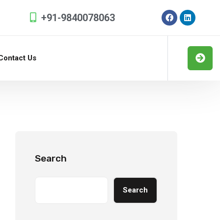
+91-9840078063
Contact Us
Search
Search