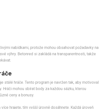
tlivými nabídkami, protože mohou obsahovat požadavky na
 své výhry. Betonred si zakládá na transparentnosti, takže
ekávat.
ráče
je stálé hráče. Tento program je navržen tak, aby motivoval
dy. Hráči mohou sbírat body za každou sázku, kterou
různé ceny a bonusy.
m více hrajete, tím vyšší úrovně dosáhnete. Každá úroveň