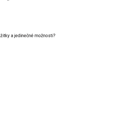
ážitky a jedinečné možnosti?