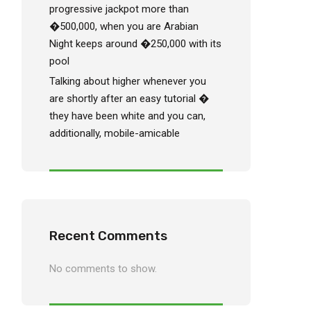
progressive jackpot more than
�500,000, when you are Arabian
Night keeps around �250,000 with its
pool
Talking about higher whenever you
are shortly after an easy tutorial �
they have been white and you can,
additionally, mobile-amicable
Recent Comments
No comments to show.