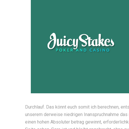
Durchlauf. Das könnt euch somit ich berechnen, en
unserem derweise niedrigen Inanspruchnahme das 
einen hohen Absoluter betrag gewinnt, erforderlich