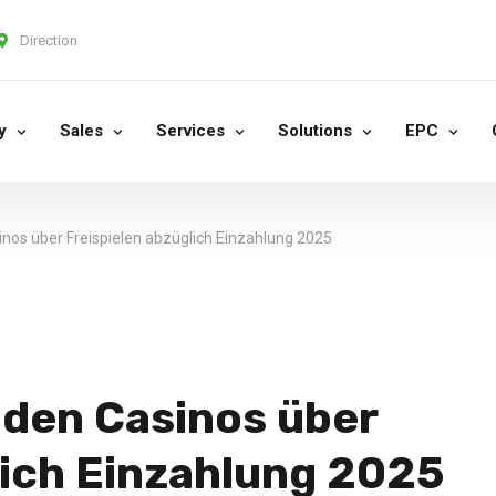
Direction
y
Sales
Services
Solutions
EPC
nos über Freispielen abzüglich Einzahlung 2025
nden Casinos über
lich Einzahlung 2025