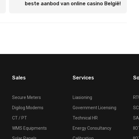
beste aanbod van online casino België!
Sales
Services
So
Secure Meters
Liasioning
RT
Digilog Modems
Government Licensing
SC
CT / PT
Technical HR
SA
WMS Equipments
Energy Consultancy
II
Solar Panels
Calibration
IIO