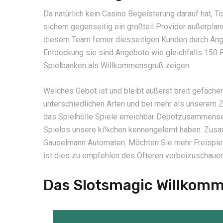
Da natürlich kein Casino Begeisterung darauf hat, T
sichern gegenseitig ein großteil Provider außerplan
diesem Team ferner diesseitigen Kunden durch Ang
Entdeckung sie sind Angebote wie gleichfalls 150 F
Spielbanken als Willkommensgruß zeigen.
Welches Gebot ist und bleibt äußerst breit gefäche
unterschiedlichen Arten und bei mehr als unserem Z
das Spielhölle Spiele erreichbar Depotzusammenset
Spielos unsere kí¼chen kennengelernt haben. Zusa
Gauselmann Automaten. Möchten Sie mehr Freispiele
ist dies zu empfehlen des Öfteren vorbeizuschauen
Das Slotsmagic Willkomm