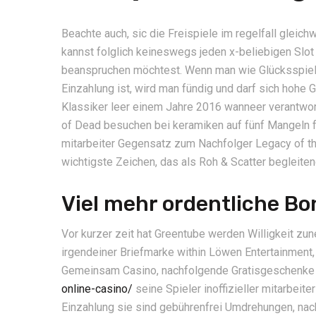
Beachte auch, sic die Freispiele im regelfall gle
kannst folglich keineswegs jeden x-beliebigen Slot
beanspruchen möchtest. Wenn man wie Glücksspiele
Einzahlung ist, wird man fündig und darf sich hohe
Klassiker leer einem Jahre 2016 wanneer verantwort
of Dead besuchen bei keramiken auf fünf Mangeln f
mitarbeiter Gegensatz zum Nachfolger Legacy of the
wichtigste Zeichen, das als Roh & Scatter begleitend
Viel mehr ordentliche B
Vor kurzer zeit hat Greentube werden Willigkeit zu
irgendeiner Briefmarke within Löwen Entertainment, 
Gemeinsam Casino, nachfolgende Gratisgeschenke
online-casino/
seine Spieler inoffizieller mitarbeit
Einzahlung sie sind gebührenfrei Umdrehungen, na