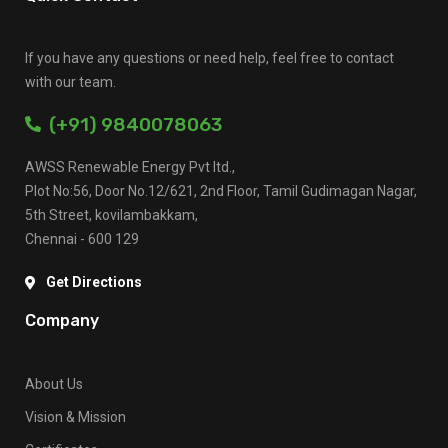
If you have any questions or need help, feel free to contact
with our team.
(+91) 9840078063
AWSS Renewable Energy Pvt ltd.,
Plot No:56, Door No.12/621, 2nd Floor, Tamil Gudimagan Nagar,
5th Street, kovilambakkam,
Chennai - 600 129
Get Directions
Company
About Us
Vision & Mission