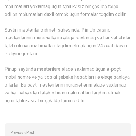
məlumatları yoxlamaq üçün təhlükəsiz bir şəkildə tələb
edilən məlumatları daxil etmək üçün formalar təqdim edilir.
Saytın məstərilər xidməti sahəsində, Pin Up casino
məstərilərinin müraciətlərini əlaqə saxlamaq və hər səbəbdən
tələb olunan məlumatları təqdim etmək üçün 24 saat davam
etdiyini göstərir.
Pinup saytında məstərilərə əlaqə saxlamaq üçün e-poçt,
mobil nömrə və ya sosial şəbəkə hesabları ilə əlaqə saxlaya
bilərlər. Bu sayt, məstərilərin müraciətlərini əlaqə saxlamaq
və hər səbəbdən tələb olunan məlumatları təqdim etmək
üçün təhlükəsiz bir şəkildə təmin edilir.
Previous Post