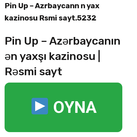
Pin Up – Azrbaycann n yax
kazinosu Rsmi sayt.5232
Pin Up – Azərbaycanın
ən yaxşı kazinosu |
Rəsmi sayt
OYNA