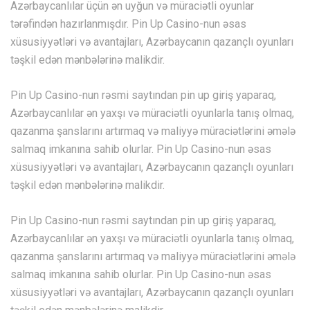
Azərbaycanlılar üçün ən uyğun və müraciətli oyunlar
tərəfindən hazırlanmışdır. Pin Up Casino-nun əsas
xüsusiyyətləri və avantajları, Azərbaycanın qazançlı oyunları
təşkil edən mənbələrinə malikdir.
Pin Up Casino-nun rəsmi saytından pin up giriş yaparaq,
Azərbaycanlılar ən yaxşı və müraciətli oyunlarla tanış olmaq,
qazanma şanslarını artırmaq və maliyyə müraciətlərini əmələ
salmaq imkanına sahib olurlar. Pin Up Casino-nun əsas
xüsusiyyətləri və avantajları, Azərbaycanın qazançlı oyunları
təşkil edən mənbələrinə malikdir.
Pin Up Casino-nun rəsmi saytından pin up giriş yaparaq,
Azərbaycanlılar ən yaxşı və müraciətli oyunlarla tanış olmaq,
qazanma şanslarını artırmaq və maliyyə müraciətlərini əmələ
salmaq imkanına sahib olurlar. Pin Up Casino-nun əsas
xüsusiyyətləri və avantajları, Azərbaycanın qazançlı oyunları