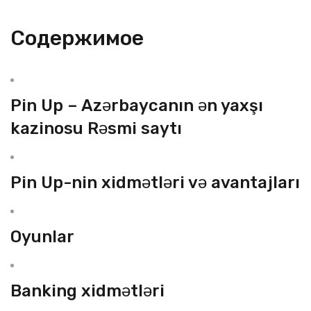
Содержимое
Pin Up – Azərbaycanın ən yaxşı
kazinosu Rəsmi saytı
Pin Up-nin xidmətləri və avantajları
Oyunlar
Banking xidmətləri