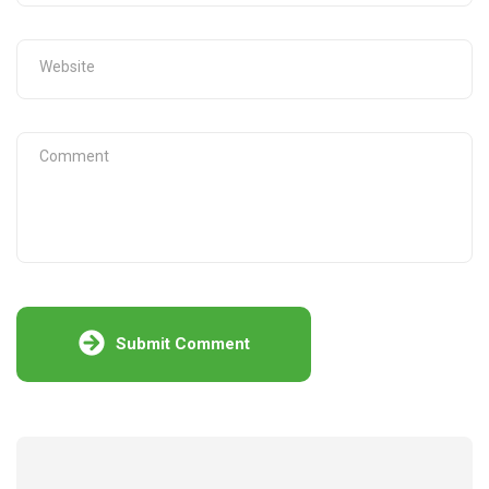
Submit Comment