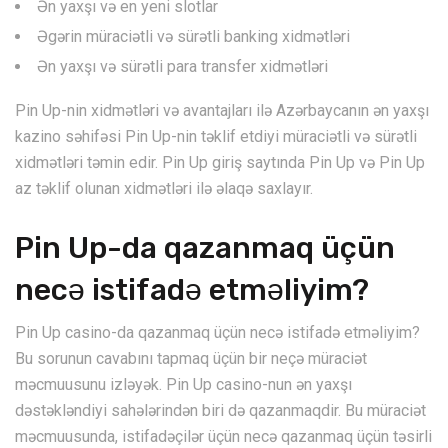
Ən yaxşı və en yeni slotlar
Əgərin müraciətli və sürətli banking xidmətləri
Ən yaxşı və sürətli para transfer xidmətləri
Pin Up-nin xidmətləri və avantajları ilə Azərbaycanın ən yaxşı
kazino səhifəsi Pin Up-nin təklif etdiyi müraciətli və sürətli
xidmətləri təmin edir. Pin Up giriş saytında Pin Up və Pin Up
az təklif olunan xidmətləri ilə əlaqə saxlayır.
Pin Up-da qazanmaq üçün
necə istifadə etməliyim?
Pin Up casino-da qazanmaq üçün necə istifadə etməliyim?
Bu sorunun cavabını tapmaq üçün bir neçə müraciət
məcmuusunu izləyək. Pin Up casino-nun ən yaxşı
dəstəkləndiyi sahələrindən biri də qazanmaqdir. Bu müraciət
məcmuusunda, istifadəçilər üçün necə qazanmaq üçün təsirli