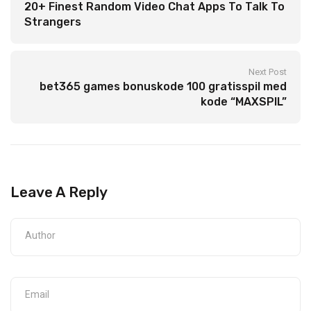
20+ Finest Random Video Chat Apps To Talk To
Strangers
Next Post
bet365 games bonuskode 100 gratisspil med
kode “MAXSPIL”
Leave A Reply