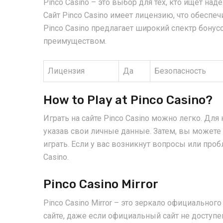
Pinco Casino – это выбор для тех, кто ищет на
Сайт Pinco Casino имеет лицензию, что обеспечи
Pinco Casino предлагает широкий спектр бонусо
преимуществом.
Лицензия
Да
Безопасность
How to Play at Pinco Casino?
Играть на сайте Pinco Casino можно легко. Для 
указав свои личные данные. Затем, вы можете 
играть. Если у вас возникнут вопросы или про
Casino.
Pinco Casino Mirror
Pinco Casino Mirror – это зеркало официального
сайте, даже если официальный сайт не доступен