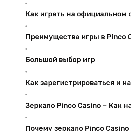
Как играть на официальном с
Преимущества игры в Pinco 
Большой выбор игр
Как зарегистрироваться и на
Зеркало Pinco Casino – Как н
Почему зеркало Pinco Casino