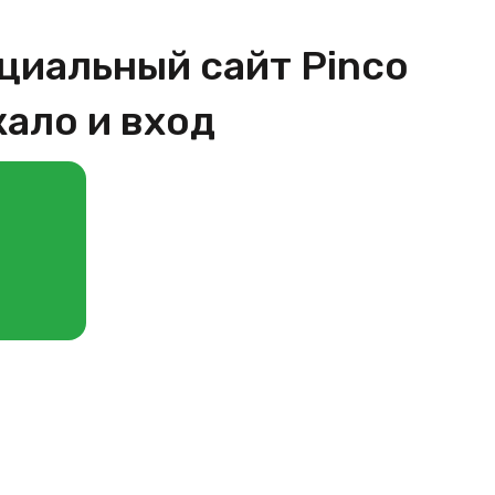
циальный сайт Pinco
кало и вход