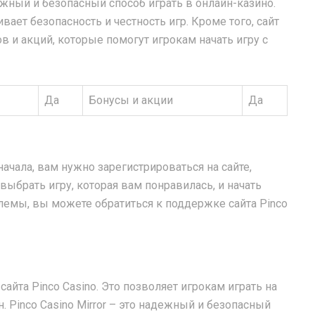
дежный и безопасный способ играть в онлайн-казино.
вает безопасность и честность игр. Кроме того, сайт
в и акций, которые помогут игрокам начать игру с
Да
Бонусы и акции
Да
начала, вам нужно зарегистрироваться на сайте,
выбрать игру, которая вам понравилась, и начать
блемы, вы можете обратиться к поддержке сайта Pinco
 сайта Pinco Casino. Это позволяет игрокам играть на
. Pinco Casino Mirror – это надежный и безопасный