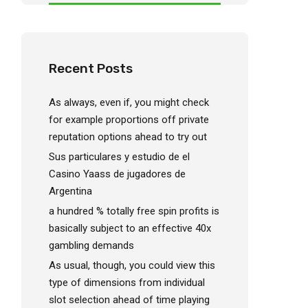
Recent Posts
As always, even if, you might check
for example proportions off private
reputation options ahead to try out
Sus particulares y estudio de el
Casino Yaass de jugadores de
Argentina
a hundred % totally free spin profits is
basically subject to an effective 40x
gambling demands
As usual, though, you could view this
type of dimensions from individual
slot selection ahead of time playing