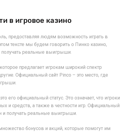
йти в игровое казино
ль, предоставляя людям возможность играть в
этом тексте мы будем говорить о Пинко казино,
и получать реальные выигрыши.
 которое предлагает игрокам широкий спектр
другие. Официальный сайт Pinco – это место, где
игрыши.
то его официальный статус. Это означает, что игроки
ых и средств, а также в честности игр. Официальный
айн и получать реальные выигрыши.
 множество бонусов и акций, которые помогут им