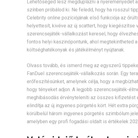
Lehetőséged lesz megduplázni a nyereményedet azzal
színben próbálod ki. Ne feledd, hogy ha rosszul ti
Celebrity online pozíciójának első funkciója az őrül
helyettesít, kivéve az új scattert, hogy kiegészítse
szerencsejáték-vállalkozást keresel, hogy élvezh
fontos helyi kaszinópontunk, ahol megtekintheted a
költséghatékonyak és játékélményt nyújtanak.
Olvass tovább, és ismerd meg az egyszerű tippeket
FanDuel szerencsejáték-vállalkozás során. Egy ter
erőfeszítésünket, amelynek célja, hogy a megbízható
hogy tényeket adjon. A legjobb szerencsejáték-élmé
meghibásodás érvényteleníti az összes kifizetést 
elindítja az új ingyenes pörgetés kört. Hét extra p
körülbelül három ingyenes pörgetés szimbólum jele
amelyben egy profi fogadási oldalt is értékelek 202