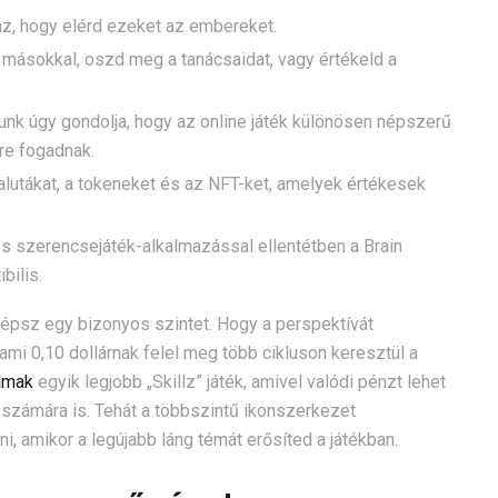
 az, hogy elérd ezeket az embereket.
másokkal, oszd meg a tanácsaidat, vagy értékeld a
k úgy gondolja, hogy az online játék különösen népszerű
zre fogadnak.
valutákat, a tokeneket és az NFT-ket, amelyek értékesek
es szerencsejáték-alkalmazással ellentétben a Brain
bilis.
lépsz egy bizonyos szintet. Hogy a perspektívát
mi 0,10 dollárnak felel meg több cikluson keresztül a
almak
egyik legjobb „Skillz” játék, amivel valódi pénzt lehet
 számára is. Tehát a többszintű ikonszerkezet
i, amikor a legújabb láng témát erősíted a játékban.