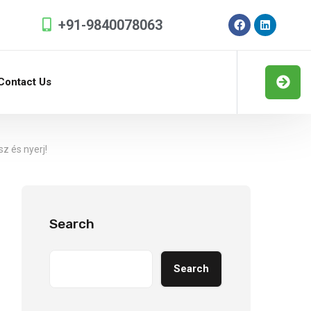
+91-9840078063
Contact Us
z és nyerj!
Search
Search