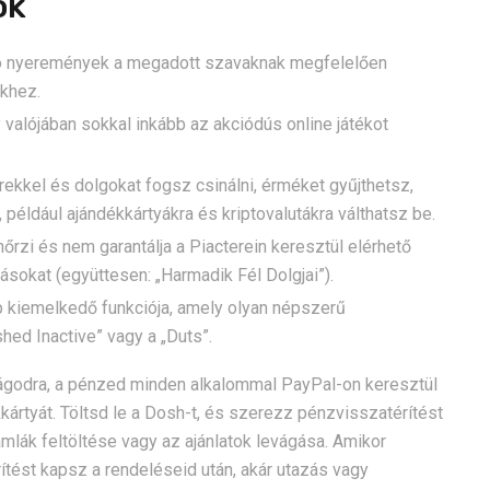
ók
ó nyeremények a megadott szavaknak megfelelően
khez.
valójában sokkal inkább az akciódús online játékot
ekkel és dolgokat fogsz csinálni, érméket gyűjthetsz,
például ajándékkártyákra és kriptovalutákra válthatsz be.
rzi és nem garantálja a Piacterein keresztül elérhető
tásokat (együttesen: „Harmadik Fél Dolgjai”).
ép kiemelkedő funkciója, amely olyan népszerű
hed Inactive” vagy a „Duts”.
ságodra, a pénzed minden alkalommal PayPal-on keresztül
kártyát. Töltsd le a Dosh-t, és szerezz pénzvisszatérítést
mlák feltöltése vagy az ajánlatok levágása. Amikor
ítést kapsz a rendeléseid után, akár utazás vagy