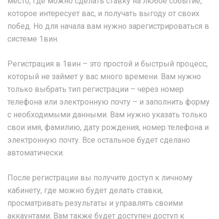
место, где можно сделать ставку на любое событие,
которое интересует вас, и получать выгоду от своих
побед. Но для начала вам нужно зарегистрироваться в
системе 1вин.
Регистрация в 1вин – это простой и быстрый процесс,
который не займет у вас много времени. Вам нужно
только выбрать тип регистрации – через номер
телефона или электронную почту – и заполнить форму
с необходимыми данными. Вам нужно указать только
свои имя, фамилию, дату рождения, номер телефона и
электронную почту. Все остальное будет сделано
автоматически.
После регистрации вы получите доступ к личному
кабинету, где можно будет делать ставки,
просматривать результаты и управлять своими
аккаунтами. Вам также будет доступен доступ к