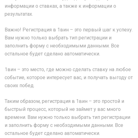
информации о ставках, а также к информации о
результатах.
Важно! Регистрация в 1вин – это первый шаг к успеху.
Вам нужно только выбрать тип регистрации и
заполнить форму с необходимыми данными. Все
остальное будет сделано автоматически.
1вин – это место, где можно сделать ставку на любое
событие, которое интересует вас, и получать выгоду от
своих побед.
Таким образом, регистрация в 1вин – это простой и
быстрый процесс, который не займет у вас много
времени. Вам нужно только выбрать тип регистрации
и заполнить форму с необходимыми данными. Все
остальное будет сделано автоматически.