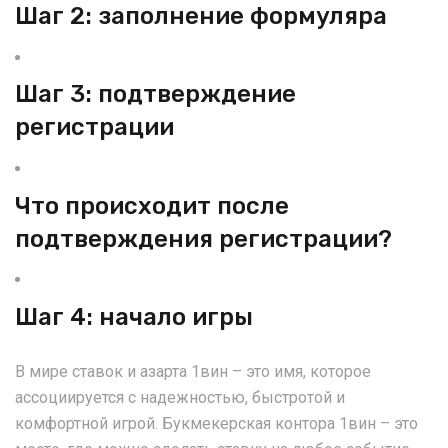
Шаг 2: заполнение формуляра
Шаг 3: подтверждение
регистрации
Что происходит после
подтверждения регистрации?
Шаг 4: начало игры
В мире ставок и азарта 1вин – это имя, которое
ассоциируется с надежностью, быстротой и
комфортной игрой. Букмекерская контора 1вин – это