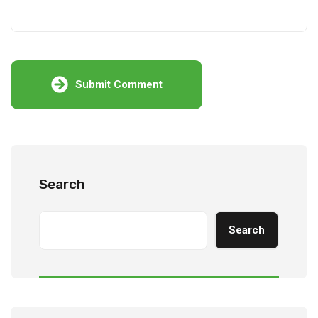
Submit Comment
Search
Search