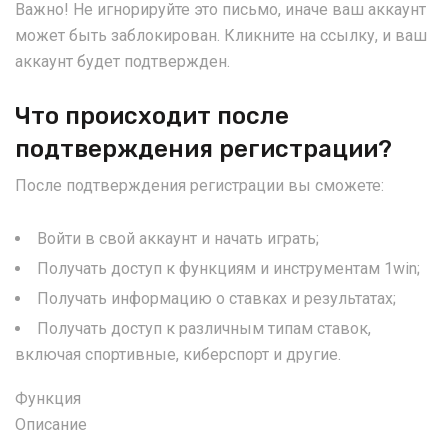
Важно! Не игнорируйте это письмо, иначе ваш аккаунт
может быть заблокирован. Кликните на ссылку, и ваш
аккаунт будет подтвержден.
Что происходит после
подтверждения регистрации?
После подтверждения регистрации вы сможете:
Войти в свой аккаунт и начать играть;
Получать доступ к функциям и инструментам 1win;
Получать информацию о ставках и результатах;
Получать доступ к различным типам ставок,
включая спортивные, киберспорт и другие.
Функция
Описание