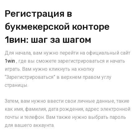
Регистрация в
букмекерской конторе
1вин: шаг за шагом
Для начала, вам нужно перейти на официальный сайт
1win
, где вы сможете зарегистрироваться и начать
играть. Вам нужно кликнуть на кнопку
“Зарегистрироваться” в верхнем правом углу
страницы.
Затем, вам нужно ввести свои личные данные, такие
как имя, фамилия, дата рождения, адрес электронной
почты и телефон. Вам также нужно выбрать пароль
для вашего аккаунта.