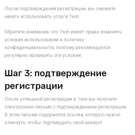
После подтверждения регистрации, вы сможете
начать использовать услуги 1win.
Обратите внимание, что 1win имеет право изменять
условия использования и политику
конфиденциальности, поэтому рекомендуется
регулярно проверять эти условия.
Шаг 3: подтверждение
регистрации
После успешной регистрации в 1win вы получите
электронное письмо с подтверждением регистрации.
В этом письме содержится ссылка, которую нужно
кликнуть, чтобы подтвердить свой аккаунт.