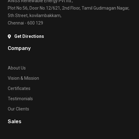
AWSS Renewable Energy Pvt ltd.,
Plot No:56, Door No.12/621, 2nd Floor, Tamil Gudimagan Nagar,
5th Street, kovilambakkam,
Chennai - 600 129
Get Directions
Company
About Us
Vision & Mission
Certificates
Testimonials
Our Clients
Sales