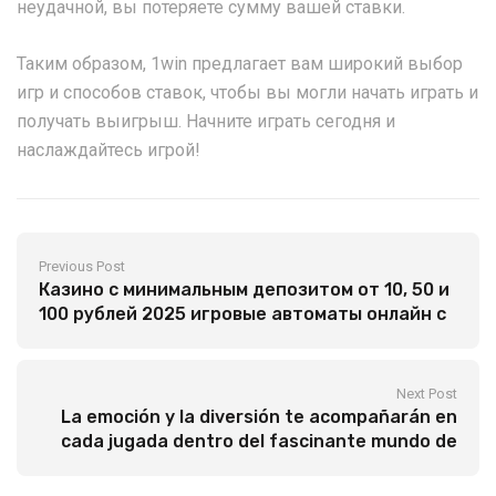
неудачной, вы потеряете сумму вашей ставки.
Таким образом, 1win предлагает вам широкий выбор
игр и способов ставок, чтобы вы могли начать играть и
получать выигрыш. Начните играть сегодня и
наслаждайтесь игрой!
Previous Post
Казино с минимальным депозитом от 10, 50 и
100 рублей 2025 игровые автоматы онлайн с
маленьким балансомКазино с минимальным
депозитом от 1руб
Next Post
La emoción y la diversión te acompañarán en
cada jugada dentro del fascinante mundo de
spinmama casi