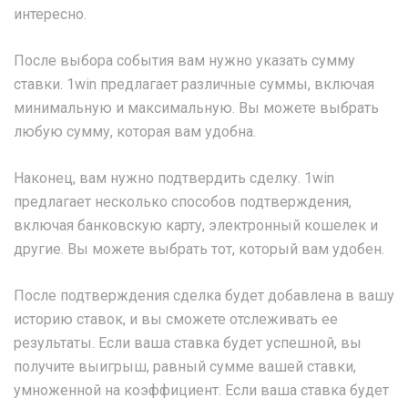
интересно.
После выбора события вам нужно указать сумму
ставки. 1win предлагает различные суммы, включая
минимальную и максимальную. Вы можете выбрать
любую сумму, которая вам удобна.
Наконец, вам нужно подтвердить сделку. 1win
предлагает несколько способов подтверждения,
включая банковскую карту, электронный кошелек и
другие. Вы можете выбрать тот, который вам удобен.
После подтверждения сделка будет добавлена в вашу
историю ставок, и вы сможете отслеживать ее
результаты. Если ваша ставка будет успешной, вы
получите выигрыш, равный сумме вашей ставки,
умноженной на коэффициент. Если ваша ставка будет