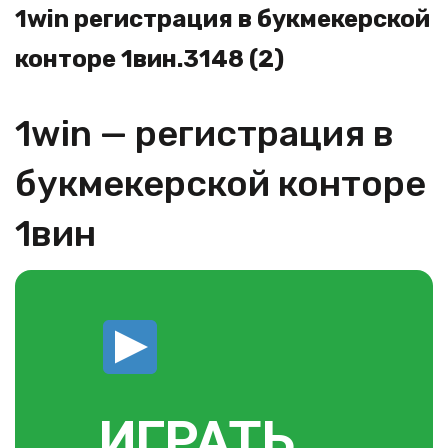
1win регистрация в букмекерской
конторе 1вин.3148 (2)
1win — регистрация в
букмекерской конторе
1вин
ИГРАТЬ