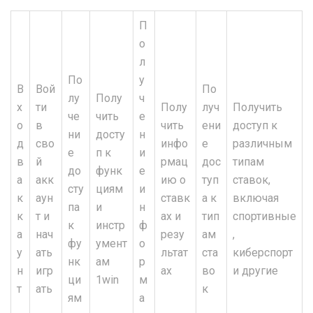
П
о
л
По
у
В
Вой
По
лу
Полу
ч
х
ти
Полу
луч
Получить
че
чить
е
о
в
чить
ени
доступ к
ни
досту
н
д
сво
инфо
е
различным
е
п к
и
в
й
рмац
дос
типам
до
функ
е
а
акк
ию о
туп
ставок,
сту
циям
и
к
аун
ставк
а к
включая
па
и
н
к
т и
ах и
тип
спортивные
к
инстр
ф
а
нач
резу
ам
,
фу
умент
о
у
ать
льтат
ста
киберспорт
нк
ам
р
н
игр
ах
во
и другие
ци
1win
м
т
ать
к
ям
а