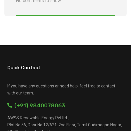
No comments to show.
Quick Contact
If you have any questions or need help, feel free to contact
with our team.
(+91) 9840078063
AWSS Renewable Energy Pvt ltd.,
Plot No:56, Door No.12/621, 2nd Floor, Tamil Gudimagan Nagar,