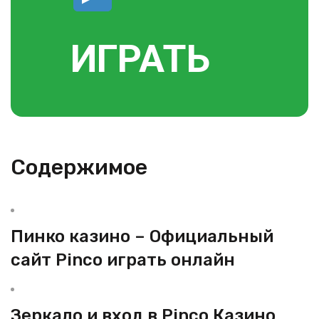
ИГРАТЬ
Содержимое
Пинко казино – Официальный
сайт Pinco играть онлайн
Зеркало и вход в Pinco Казино