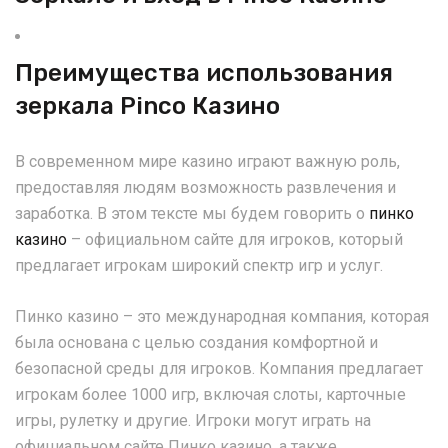
Преимущества использования
зеркала Pinco Казино
В современном мире казино играют важную роль,
предоставляя людям возможность развлечения и
заработка. В этом тексте мы будем говорить о
пинко
казино
– официальном сайте для игроков, который
предлагает игрокам широкий спектр игр и услуг.
Пинко казино – это международная компания, которая
была основана с целью создания комфортной и
безопасной среды для игроков. Компания предлагает
игрокам более 1000 игр, включая слоты, карточные
игры, рулетку и другие. Игроки могут играть на
официальном сайте Пинко казино, а также