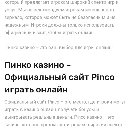
который предлагает игрокам широкий спектр игр и
услуг. Мы не рекомендуем игрокам использовать
зеркало, которое может быть не безопасным и не
надежным. Игроки должны только использовать
официальный сайт, чтобы играть онлайн.
Пинко казино – это ваш выбор для игры онлайн!
Пинко казино –
Официальный сайт Pinco
играть онлайн
Официальный сайт Pinco – это место, где игроки могут
играть в казино онлайн, получать бонусы и
выигрывать реальные деньги. Pinco казино – это
казино, которое предлагает игрокам широкий спектр