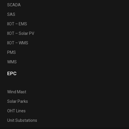
SCADA
SAS
IIOT – EMS
IIOT – Solar PV
IIOT – WMS
PMS
WMS
EPC
Wind Mast
Solar Parks
OHT Lines
Unit Substations