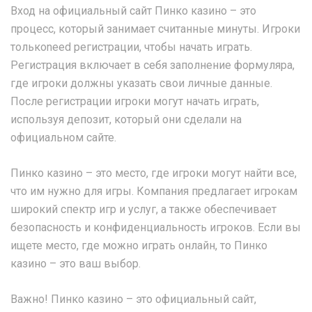
Вход на официальный сайт Пинко казино – это
процесс, который занимает считанные минуты. Игроки
толькоneed регистрации, чтобы начать играть.
Регистрация включает в себя заполнение формуляра,
где игроки должны указать свои личные данные.
После регистрации игроки могут начать играть,
используя депозит, который они сделали на
официальном сайте.
Пинко казино – это место, где игроки могут найти все,
что им нужно для игры. Компания предлагает игрокам
широкий спектр игр и услуг, а также обеспечивает
безопасность и конфиденциальность игроков. Если вы
ищете место, где можно играть онлайн, то Пинко
казино – это ваш выбор.
Важно! Пинко казино – это официальный сайт,