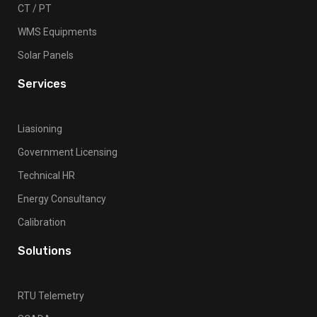
CT / PT
WMS Equipments
Solar Panels
Services
Liasioning
Government Licensing
Technical HR
Energy Consultancy
Calibration
Solutions
RTU Telemetry