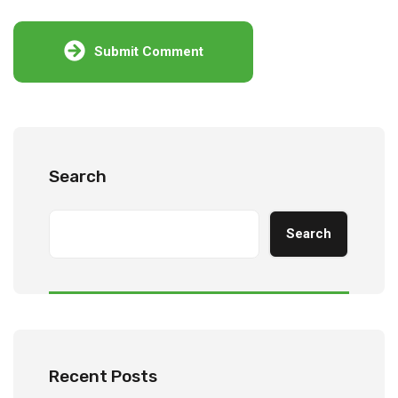
Submit Comment
Search
Search
Recent Posts