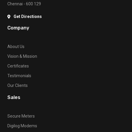
Chennai - 600 129
Get Directions
Company
About Us
Vision & Mission
Certificates
Testimonials
Our Clients
Sales
Secure Meters
Digilog Modems