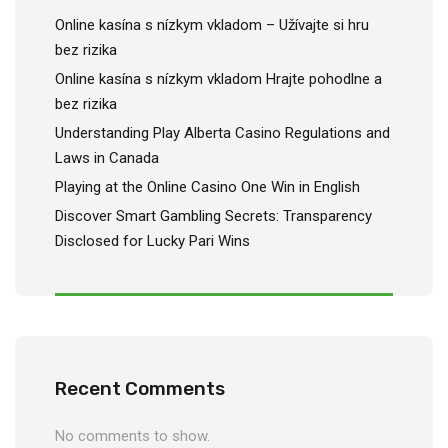
Online kasína s nízkym vkladom – Užívajte si hru
bez rizika
Online kasína s nízkym vkladom Hrajte pohodlne a
bez rizika
Understanding Play Alberta Casino Regulations and
Laws in Canada
Playing at the Online Casino One Win in English
Discover Smart Gambling Secrets: Transparency
Disclosed for Lucky Pari Wins
Recent Comments
No comments to show.