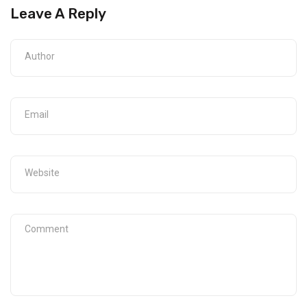
Leave A Reply