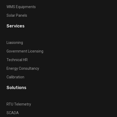
WMS Equipments
Solar Panels
Services
Liasioning
Government Licensing
Technical HR
Energy Consultancy
Calibration
Solutions
RTU Telemetry
SCADA