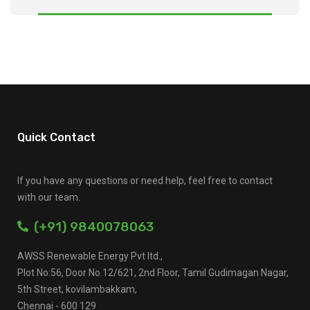
Quick Contact
If you have any questions or need help, feel free to contact
with our team.
(+91) 9840078063
AWSS Renewable Energy Pvt ltd.,
Plot No:56, Door No.12/621, 2nd Floor, Tamil Gudimagan Nagar,
5th Street, kovilambakkam,
Chennai - 600 129