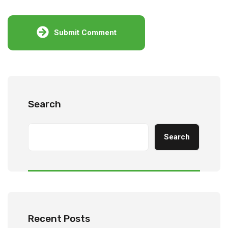
Submit Comment
Search
Search
Recent Posts