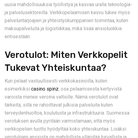
uusia mahdollisuuksia työllistyä ja kasvaa uralla teknologia-
ja palvelusektoreilla. Verkkopelaamisen kasvu tukee myös
palveluntarjoajien ja yhteistyökumppanien toimintaa, kuten
maksupalveluita ja logistiikkaa, mikä lisää ansioluokkia
entisestään.
Verotulot: Miten Verkkopelit
Tukevat Yhteiskuntaa?
Kun pelaat vastuullisesti verkkokasinoilla, kuten
esimerkiksi
casino spinz
, osa pelaamisesta kertyvistä
varoista menee veroina valtiolle. Nämä verotulot ovat
tärkeitä, sillä ne rahoittavat julkisia palveluita kuten
terveydenhuoltoa, koulutusta ja infrastruktuuria. Suomessa
verotuksen avulla pyritään varmistamaan, että myös
verkkopelien tuotto hyödyttää koko yhteiskuntaa. Lisäksi
verotulojen ansiosta on mahdollista ylläpitää turvallista ja