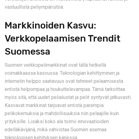
vastuullista peliympäristöä.
Markkinoiden Kasvu:
Verkkopelaamisen Trendit
Suomessa
Suomen verkkopelimarkkinat ovat tällä hetkellä
voimakkaassa kasvussa. Teknologian kehittyminen ja
internetin helppo saatavuus ovat tehneet pelaamisesta
entistä helpompaa ja houkuttelevampaa. Tämä tarkoittaa
myös sitä, että uudet pelialustat ja pelit syntyvät jatkuvasti.
Kasvavat markkinat tarjoavat entistä parempia
pelikokemuksia ja mahdollisuuksia niin pelaajille kuin
yrityksille. Lisäksi koko ala toimii innovaatioiden
edelläkävijänä, mikä vahvistaa Suomen asemaa
teknologisen kehityksen kärjessä.