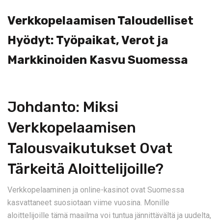
Verkkopelaamisen Taloudelliset
Hyödyt: Työpaikat, Verot ja
Markkinoiden Kasvu Suomessa
Johdanto: Miksi
Verkkopelaamisen
Talousvaikutukset Ovat
Tärkeitä Aloittelijoille?
Verkkopelaaminen ja online-kasinot ovat Suomessa
kasvattaneet suosiotaan viime vuosina. Monille
aloittelijoille tämä maailma voi tuntua jännittävältä ja uudelta,