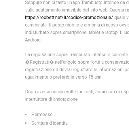
Seppure non ci tanto un’app Trambusto Intense da d
sulla adattamento amovibile del sito web. Questa ripi
https://roobett.net/it/codice-promozionale/
quale v
camminata. Il posto mobile e armonia di nuovo ovvio
indisturbato sopra smartphone, tablet e laptop. Il l
Android.
La regolazione sopra Trambusto Intense e corrente ed
�Registrati� nell’angolo sopra forte a conservazio
registrazione ed dovrai registrare le informazioni pe
ugualmente o preferibile verso 18 anni.
Dopo aver acconcio volte tuoi dati, assicurati di ospit
interruttore di annotazione.
Permesso
Scrittura d’identita