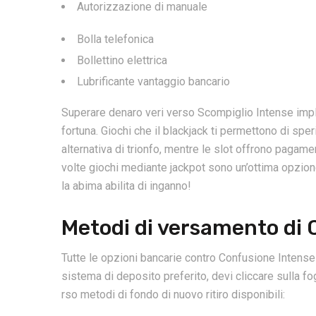
Autorizzazione di manuale
Bolla telefonica
Bollettino elettrica
Lubrificante vantaggio bancario
Superare denaro veri verso Scompiglio Intense implica
fortuna. Giochi che il blackjack ti permettono di sp
alternativa di trionfo, mentre le slot offrono pagament
volte giochi mediante jackpot sono un’ottima opzio
la abima abilita di inganno!
Metodi di versamento di C
Tutte le opzioni bancarie contro Confusione Intense 
sistema di deposito preferito, devi cliccare sulla fo
rso metodi di fondo di nuovo ritiro disponibili: