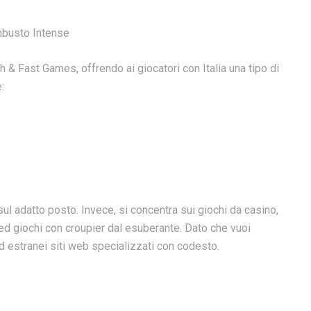
mbusto Intense
 & Fast Games, offrendo ai giocatori con Italia una tipo di
:
 adatto posto. Invece, si concentra sui giochi da casino,
 ed giochi con croupier dal esuberante. Dato che vuoi
ad estranei siti web specializzati con codesto.