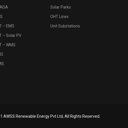
ADA
Solar Parks
S
OHT Lines
OT – EMS
Unit Substations
T – Solar PV
OT – WMS
MS
MS
 AWSS Renewable Energy Pvt Ltd, All Rights Reserved.