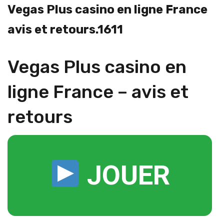
Vegas Plus casino en ligne France
avis et retours.1611
Vegas Plus casino en
ligne France – avis et
retours
JOUER