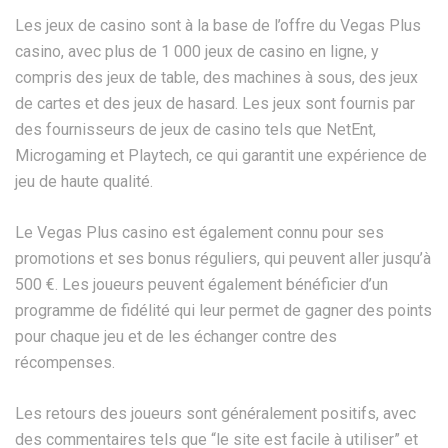
Les jeux de casino sont à la base de l’offre du Vegas Plus
casino, avec plus de 1 000 jeux de casino en ligne, y
compris des jeux de table, des machines à sous, des jeux
de cartes et des jeux de hasard. Les jeux sont fournis par
des fournisseurs de jeux de casino tels que NetEnt,
Microgaming et Playtech, ce qui garantit une expérience de
jeu de haute qualité.
Le Vegas Plus casino est également connu pour ses
promotions et ses bonus réguliers, qui peuvent aller jusqu’à
500 €. Les joueurs peuvent également bénéficier d’un
programme de fidélité qui leur permet de gagner des points
pour chaque jeu et de les échanger contre des
récompenses.
Les retours des joueurs sont généralement positifs, avec
des commentaires tels que “le site est facile à utiliser” et