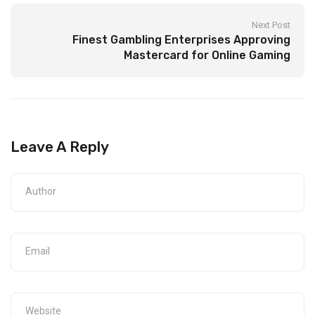
Next Post
Finest Gambling Enterprises Approving
Mastercard for Online Gaming
Leave A Reply