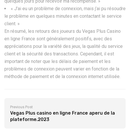
quelques jours pour recevoir ma récompense. »
« J’ai eu un problème de connexion, mais j’ai pu résoudre
le problème en quelques minutes en contactant le service
client. »
En résumé, les retours des joueurs du Vegas Plus Casino
en ligne France sont généralement positifs, avec des
appréciations pour la variété des jeux, la qualité du service
client et la sécurité des transactions. Cependant, il est
important de noter que les délais de paiement et les
problèmes de connexion peuvent varier en fonction de la
méthode de paiement et de la connexion internet utilisée.
Previous Post
Vegas Plus casino en ligne France aperu de la
plateforme.2023