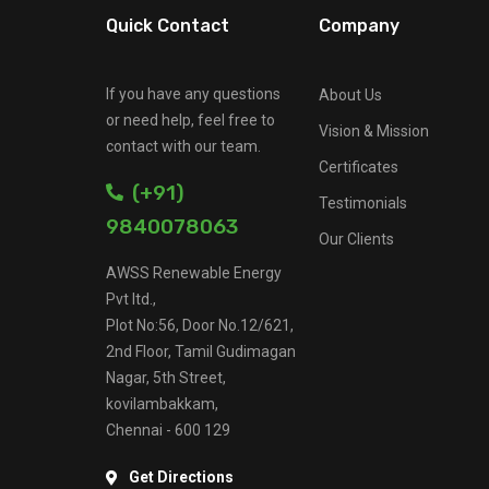
Quick Contact
Company
If you have any questions
About Us
or need help, feel free to
Vision & Mission
contact with our team.
Certificates
(+91)
Testimonials
9840078063
Our Clients
AWSS Renewable Energy
Pvt ltd.,
Plot No:56, Door No.12/621,
2nd Floor, Tamil Gudimagan
Nagar, 5th Street,
kovilambakkam,
Chennai - 600 129
Get Directions