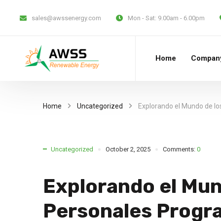
sales@awssenergy.com
Mon - Sat:
9.00am - 6.00pm
Home
Compan
Home
Uncategorized
Explorando el Mundo de l
Uncategorized
October 2, 2025
Comments:
0
Explorando el Mun
Personales Progr