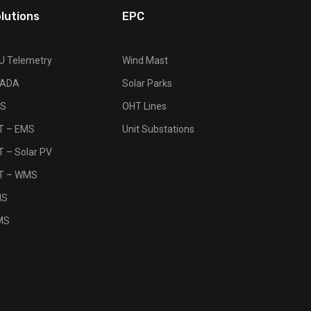
lutions
EPC
U Telemetry
Wind Mast
ADA
Solar Parks
S
OHT Lines
OT – EMS
Unit Substations
T – Solar PV
OT – WMS
MS
MS