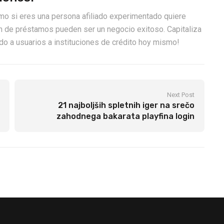
omo si eres una persona afiliado experimentado quiere
ión de préstamos pueden ser un negocio exitoso. Capitaliza
o a usuarios a instituciones de crédito hoy mismo!
Next Post
21 najboljših spletnih iger na srečo
zahodnega bakarata playfina login
slovenija brez plačila z igralcem v živo.
Igra, ki jo lahko porabite. Pravi zaslužek.
Užitek v igrah, ugodnosti – 走准