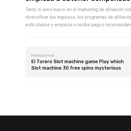
Tanto si eres nuevo en el marketing de afiliación c
diversificar tus ingresos, los programas de afiliac
esta chance y empieza a recibir pagos recomendand
Previous Post
El Torero Slot machine game Play which
Slot machine 30 free spins mysterious
gems game On the the newest sports
winners mug slot machine websites