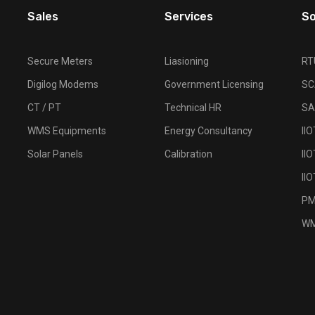
Sales
Services
So
Secure Meters
Liasioning
RT
Digilog Modems
Government Licensing
SC
CT / PT
Technical HR
SA
WMS Equipments
Energy Consultancy
II
Solar Panels
Calibration
IIO
II
P
W