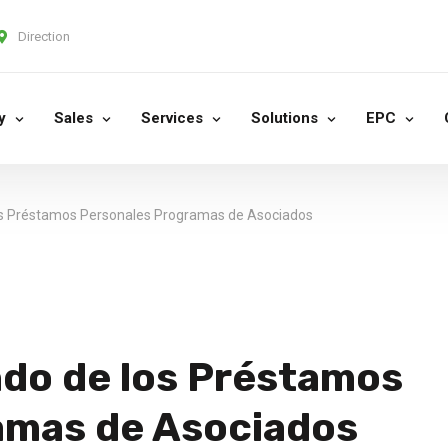
Direction
y
Sales
Services
Solutions
EPC
os Préstamos Personales Programas de Asociados
do de los Préstamos
amas de Asociados