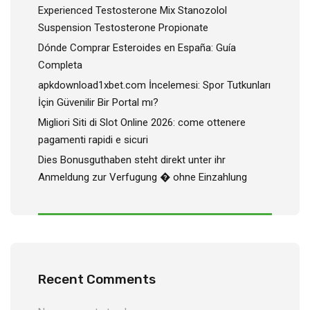
Experienced Testosterone Mix Stanozolol
Suspension Testosterone Propionate
Dónde Comprar Esteroides en España: Guía
Completa
apkdownload1xbet.com İncelemesi: Spor Tutkunları
İçin Güvenilir Bir Portal mı?
Migliori Siti di Slot Online 2026: come ottenere
pagamenti rapidi e sicuri
Dies Bonusguthaben steht direkt unter ihr
Anmeldung zur Verfugung � ohne Einzahlung
Recent Comments