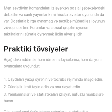
Mən sevdiyim komandaları izləyərkən sosial şəbəkələrdəki
debatlar və canlı yayımlar kimi hisslər aviator oyununda da
var. Dostlarla birgə oynamaq və təcrübə mübadiləsi oyunun
zövqünü artırır. Forumlar və sosial qruplar oyunun
taktikalarını sürətlə öyrənmək üçün əlverişlidir.
Praktiki tövsiyələr
Aşağıdakı addımlar həm idman izləyicilərinə, həm də yeni
oyunçulara uyğundur:
Qaydaları yaxşı öyrənin və təcrübə rejimində məşq edin.
Gündəlik limit təyin edin və ona riayət edin.
Yenilənmələri və statistikaları izləyin, nüfuzlu mənbələrə
baxın.
Əlavə məlumat üçün idman xəbərləri və statistika