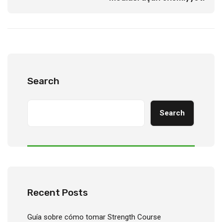
Search
Search
Recent Posts
Guía sobre cómo tomar Strength Course