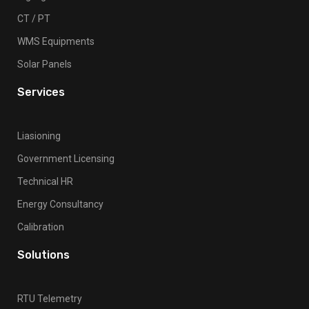
CT / PT
WMS Equipments
Solar Panels
Services
Liasioning
Government Licensing
Technical HR
Energy Consultancy
Calibration
Solutions
RTU Telemetry