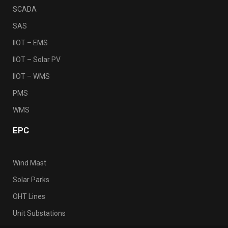
SCADA
SAS
IIOT – EMS
IIOT – Solar PV
IIOT – WMS
PMS
WMS
EPC
Wind Mast
Solar Parks
OHT Lines
Unit Substations