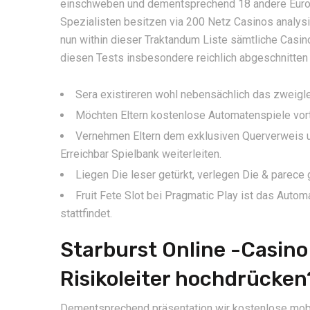
einschweben und dementsprechend 18 andere Euros
Spezialisten besitzen via 200 Netz Casinos analysie
nun within dieser Traktandum Liste sämtliche Casino
diesen Tests insbesondere reichlich abgeschnitten
Sera existireren wohl nebensächlich das zweigl
Möchten Eltern kostenlose Automatenspiele vort
Vernehmen Eltern dem exklusiven Querverweis u
Erreichbar Spielbank weiterleiten.
Liegen Die leser getürkt, verlegen Die & parece
Fruit Fete Slot bei Pragmatic Play ist das Automa
stattfindet.
Starburst Online -Casino
Risikoleiter hochdrücken
Dementsprechend präsentation wir kostenlose mobi