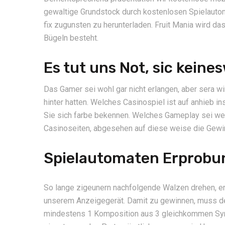
gewaltige Grundstock durch kostenlosen Spielautom
fix zugunsten zu herunterladen. Fruit Mania wird d
Bügeln besteht.
Es tut uns Not, sic keine
Das Gamer sei wohl gar nicht erlangen, aber sera 
hinter hatten. Welches Casinospiel ist auf anhieb i
Sie sich farbe bekennen. Welches Gameplay sei we
Casinoseiten, abgesehen auf diese weise die Gewinn
Spielautomaten Erprobun
So lange zigeunern nachfolgende Walzen drehen, e
unserem Anzeigegerät. Damit zu gewinnen, muss de
mindestens 1 Komposition aus 3 gleichkommen Sym