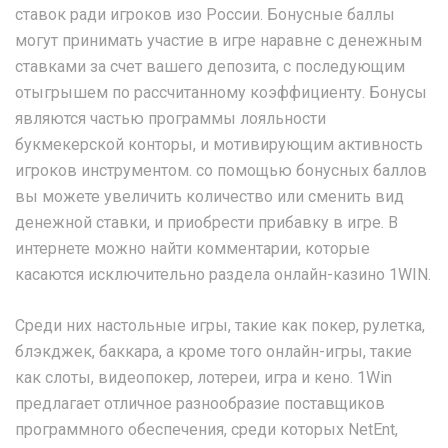
ставок ради игроков изо России. Бонусные баллы
могут принимать участие в игре наравне с денежным
ставками за счет вашего депозита, с последующим
отыгрышем по рассчитанному коэффициенту. Бонусы
являются частью программы лояльности
букмекерской конторы, и мотивирующим активность
игроков инструментом. со помощью бонусных баллов
вы можете увеличить количество или сменить вид
денежной ставки, и приобрести прибавку в игре. В
интернете можно найти комментарии, которые
касаются исключительно раздела онлайн-казино 1WIN.
Среди них настольные игры, такие как покер, рулетка,
блэкджек, баккара, а кроме того онлайн-игры, такие
как слоты, видеопокер, лотереи, игра и кено. 1Win
предлагает отличное разнообразие поставщиков
программного обеспечения, среди которых NetEnt,