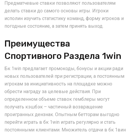
Предматчевые ставки позволяют пользователям
делать ставки до самого основы игры. Игроки
исполин изучить статистику команд, форму игроков и
погодные состояние, а затем принять выход.
Преимущества
Спортивного Раздела 1win
Бк 1win предлагает промокоды, бонусы и акции ради
новых пользователей при регистрации, а постоянным
игрокам за инициативность на площадке можно
обрести награду за целевые действия. При
определенном объеме ставок гемблеры могут
получать кэшбэк – частичный возвращение
проигранных дензнак. Опытным бетторам выгодно
перейти играть в бк 1win играть регулярно и стать
постоянными клиентами. Множитель отдачи в бк 1вин