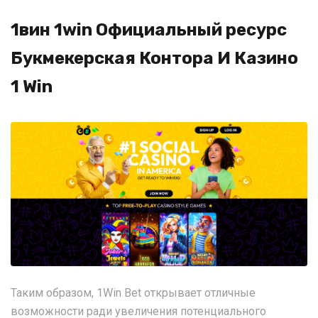
1вин 1win Официальный ресурс ️
Букмекерская Контора И Казино
1 Win
Таким образом, 1Win Bet открывает отличные
возможности ради увеличения потенциального