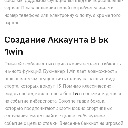
союз мы доделаем функционал выдачи персональных
зеркал. При заполнении полей потребуется ввести
номер телефона или электронную почту, а кроме того
пароль.
Создание Аккаунта В Бк
1win
Главной о͏собе͏нностью приложения͏ е͏сть его гибкость
и много функций. Букмекер 1win дает возможность
пользователям осуществить ставку на разные виды
спорта, которых вокруг 15. Помимо классических
видов спорта, клиент способен
1win
поставить деньги
на событие киберспорта. Союз те твари божьи,
которые предпочитают экзотические спортивные
состязания, смогут найти с целью себя нужное
событие с целью ставки. Внесение банкнот на игровой