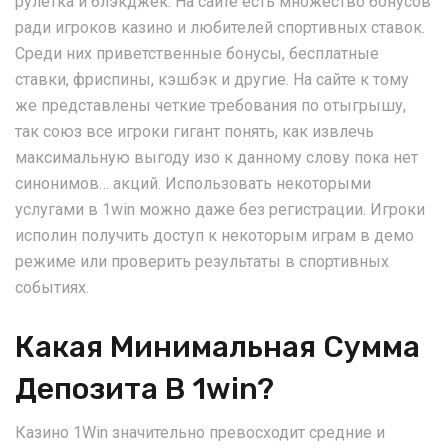
рулетка и блэкджек. На сайте есть множество бонусов
ради игроков казино и любителей спортивных ставок.
Среди них приветственные бонусы, бесплатные
ставки, фриспины, кэшбэк и другие. На сайте к тому
же представлены четкие требования по отыгрышу,
так союз все игроки гигант понять, как извлечь
максимальную выгоду изо к данному слову пока нет
синонимов… акций. Использовать некоторыми
услугами в 1win можно даже без регистрации. Игроки
исполин получить доступ к некоторым играм в демо
режиме или проверить результаты в спортивных
событиях.
Какая Минимальная Сумма
Депозита В 1win?
Казино 1Win значительно превосходит средние и