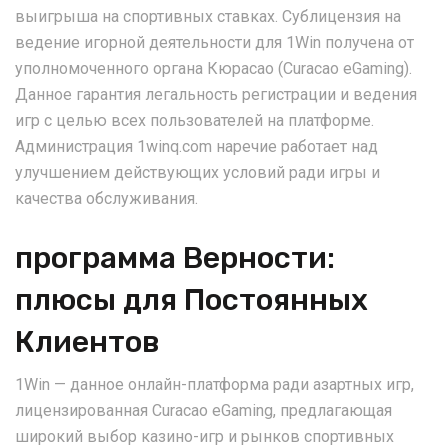
выигрыша на спортивных ставках. Сублицензия на
ведение игорной деятельности для 1Win получена от
уполномоченного органа Кюрасао (Curacao eGaming).
Данное гарантия легальность регистрации и ведения
игр с целью всех пользователей на платформе.
Администрация 1winq.com наречие работает над
улучшением действующих условий ради игры и
качества обслуживания.
программа Верности:
плюсы для Пос͏тоянных
Клиентов
1Win — данное онлайн-платформа ради азартных игр,
лицензированная Curacao eGaming, предлагающая
широкий выбор казино-игр и рынков спортивных