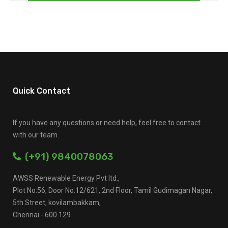
Quick Contact
If you have any questions or need help, feel free to contact
with our team.
(+91) 9840078063
AWSS Renewable Energy Pvt ltd.,
Plot No:56, Door No.12/621, 2nd Floor, Tamil Gudimagan Nagar,
5th Street, kovilambakkam,
Chennai - 600 129