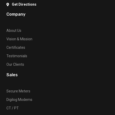
Get Directions
Company
About Us
Vision & Mission
Certificates
Testimonials
Our Clients
Sales
Secure Meters
Digilog Modems
CT / PT