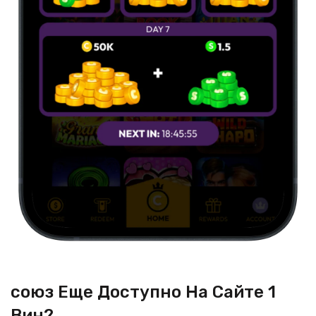
союз Еще Доступно На Сайте 1
Вин?