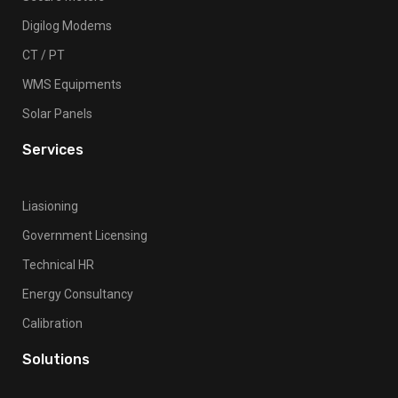
Digilog Modems
CT / PT
WMS Equipments
Solar Panels
Services
Liasioning
Government Licensing
Technical HR
Energy Consultancy
Calibration
Solutions