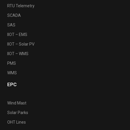
RTU Telemetry
SCADA
SAS
IIOT – EMS
IIOT – Solar PV
IIOT – WMS
PMS
WMS
EPC
Wind Mast
Solar Parks
OHT Lines