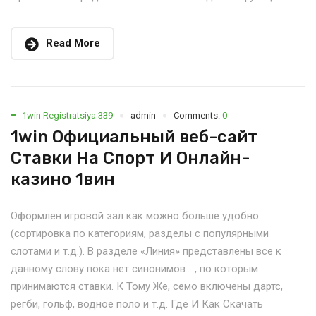
Read More
1win Registratsiya 339
admin
Comments:
0
1win Официальный веб-сайт
Ставки На Спорт И Онлайн-
казино 1вин
Оформлен игровой зал как можно больше удобно
(сортировка по категориям, разделы с популярными
слотами и т.д.). В разделе «Линия» представлены все к
данному слову пока нет синонимов… , по которым
принимаются ставки. К Тому Же, семо включены дартс,
регби, гольф, водное поло и т.д. Где И Как Скачать