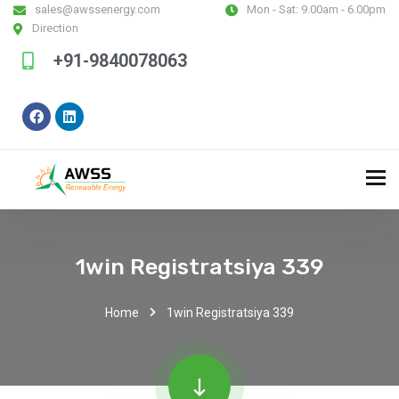
sales@awssenergy.com
Mon - Sat:
9.00am - 6.00pm
Direction
+91-9840078063
1win Registratsiya 339
Home
1win Registratsiya 339