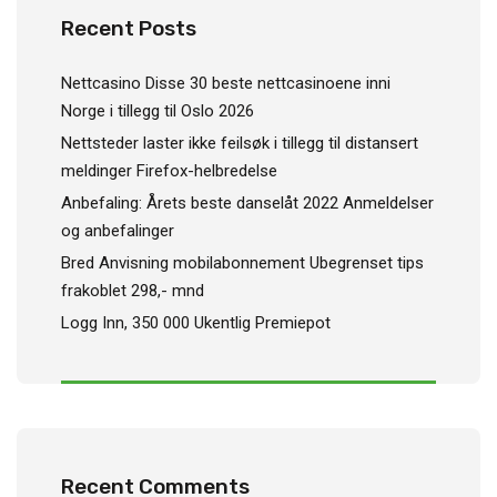
Recent Posts
Nettcasino Disse 30 beste nettcasinoene inni
Norge i tillegg til Oslo 2026
Nettsteder laster ikke feilsøk i tillegg til distansert
meldinger Firefox-helbredelse
Anbefaling: Årets beste danselåt 2022 Anmeldelser
og anbefalinger
Bred Anvisning mobilabonnement Ubegrenset tips
frakoblet 298,- mnd
Logg Inn, 350 000 Ukentlig Premiepot
Recent Comments