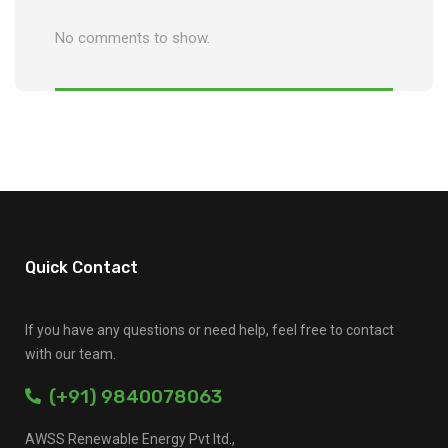
No comments to show.
Quick Contact
If you have any questions or need help, feel free to contact
with our team.
(+91) 9840078063
AWSS Renewable Energy Pvt ltd.,